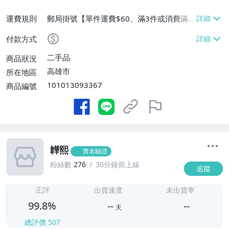
運費規則
郵局掛號【單件運費$60、滿3件或消費滿
$3800免運費】
付款方式
二手品
商品狀況
高雄市
所在地區
101013093367
商品編號
韡熙
實名驗證
粉絲數
276
30分鐘前上線
追蹤
-
-
正評
出貨速度
未出貨率
99.8%
--
--
天
總評價
507