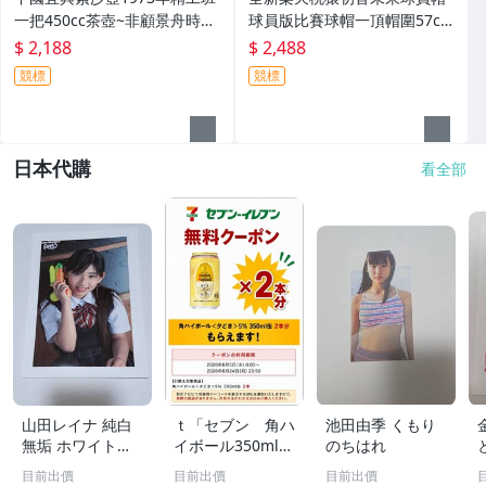
一把450cc茶壺~非顧景舟時大
球員版比賽球帽一頂帽圍57cm
彬蔣蓉，
~非實戰球女孩卡
$ 2,188
$ 2,488
競標
競標
日本代購
看全部
山田レイナ 純白
ｔ「セブン 角ハ
池田由季 くもり
無垢 ホワイトレ
イボール350ml
のちはれ
ーベル 特典品
2枚分」
目前出價
目前出價
目前出價