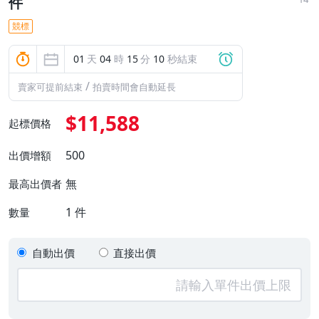
件
競標
01
天
04
時
15
分
09
秒結束
/
賣家可提前結束
拍賣時間會自動延長
$11,588
起標價格
500
出價增額
無
最高出價者
1
件
數量
自動出價
直接出價