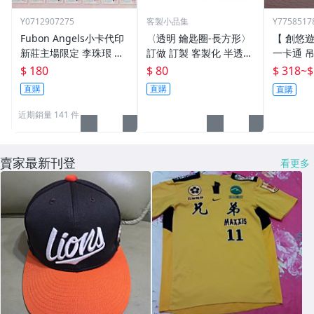
Y0712907275
客製小品集
Y7758517
Fubon Angels小卡代印
〈透明 鑰匙圈-長方形〉
【 創悠遊
新莊主場限定 李珠珢 李
訂做 訂製 客製化 半透明
一卡通 吊
雅英 南珉貞 李晧禎 朴星
鑰匙圈 吊飾
化獨一無
$ 180
$ 80
$ 318
~
$
垠
改造 晶片
直購
直購
直購
人 聖誕
近期銷量 141 件
賣家最新刊登
看更多