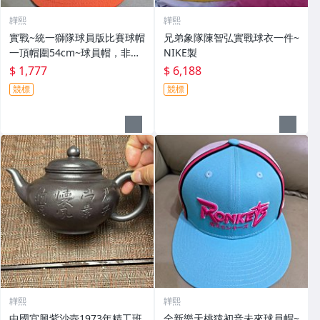
韡熙
韡熙
實戰~統一獅隊球員版比賽球帽
兄弟象隊陳智弘實戰球衣一件~
一頂帽圍54cm~球員帽，非實
NIKE製
戰球
$ 1,777
$ 6,188
競標
競標
韡熙
韡熙
中國宜興紫沙壺1973年精工班
全新樂天桃猿初音未來球員帽~