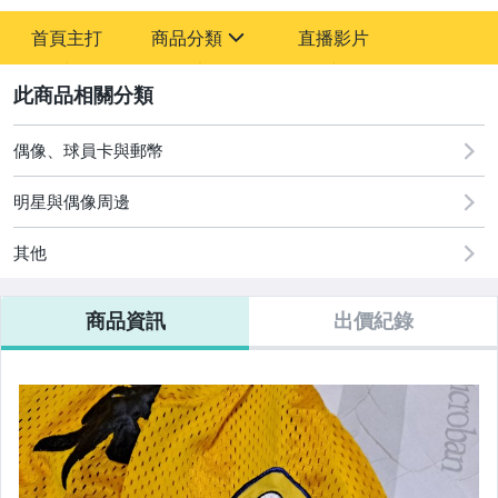
-
首頁主打
商品分類
直播影片
-
sign
玩具、模型與公仔
2
偶像、球員卡與郵幣
偶像、球員卡與郵幣
運動、戶外與休閒
明星與偶像周邊
其他
商品資訊
出價紀錄