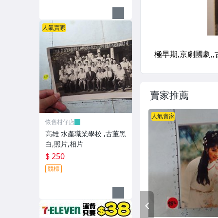
人氣賣家
賣家推薦
人氣賣家
懷舊柑仔店
高雄 水產職業學校 ,古董黑
白,照片,相片
$ 250
競標
PREV