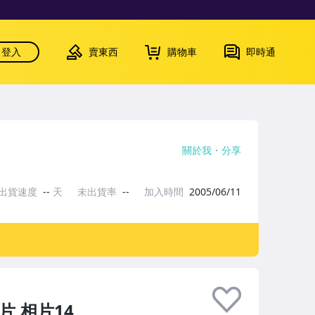
登入
賣東西
購物車
即時通
關於我
分享
出貨速度
--
天
未出貨率
--
加入時間
2005/06/11
片,相片14