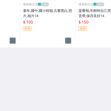
懷舊柑仔店
懷舊柑仔店
童年,國中,國小時期,古董黑白,照
梁雁翎,年輕時自己買
片,相片14
音帶,保存良好14
$ 100
$ 150
競標
競標