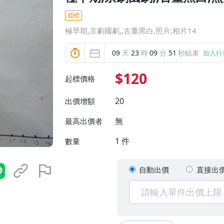
競標
極早期,京劇國劇,,古董黑白,照片,相片14
09
天
23
時
09
分
50
秒結束
加入行
$120
起標價格
20
出價增額
無
最高出價者
1
件
數量
自動出價
直接出