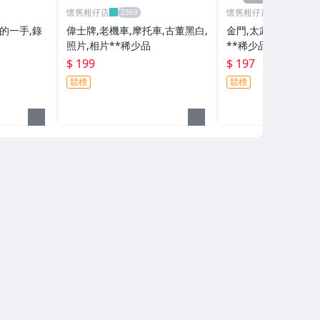
懷舊柑仔店
懷舊柑仔店
的一手,錄
偉士牌,老機車,摩托車,古董黑白,
金門,太武山 古董黑白
照片,相片**稀少品
**稀少品
$ 199
$ 197
競標
競標