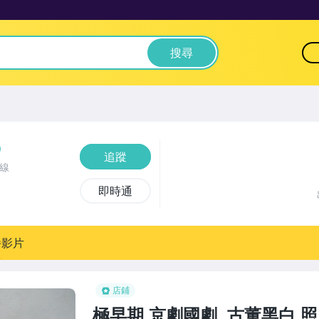
搜尋
追蹤
線
即時通
播影片
店鋪
極早期,京劇國劇,,古董黑白,照