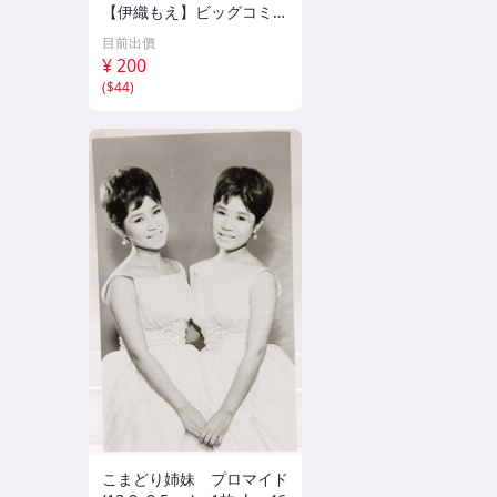
【伊織もえ】ビッグコミッ
クスピリッツ 2026年8月3
目前出價
日号 ★セブンネット限定
¥ 200
特典★ ☆送料一律☆
(
$44
)
こまどり姉妹 プロマイド