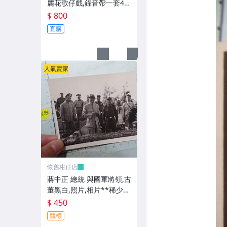
麗花歌仔戲,錄音帶一套4卷
**稀少品
$ 800
直購
人氣賣家
懷舊柑仔店
蔣中正 總統 與國軍將領,古
董黑白,照片,相片**稀少
品-2
$ 450
競標