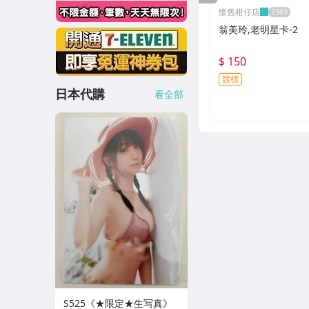
懷舊柑仔店
翁美玲,老明星卡-2
$ 150
競標
日本代購
看全部
S525《★限定★生写真》