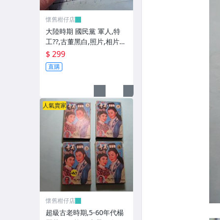
懷舊柑仔店
大陸時期 國民黨 軍人,特
工??,古董黑白,照片,相片
(老兵民國38年從大陸帶來
$ 299
台灣的) **稀少品6
直購
人氣賣家
懷舊柑仔店
超級古老時期,5-60年代楊