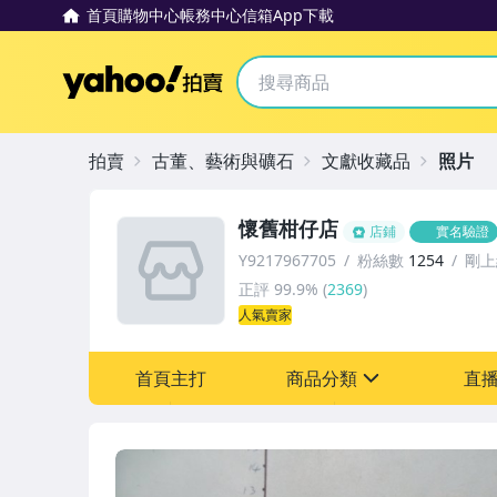
首頁
購物中心
帳務中心
信箱
App下載
Yahoo拍賣
拍賣
古董、藝術與礦石
文獻收藏品
照片
懷舊柑仔店
店鋪
實名驗證
Y9217967705
粉絲數
1254
剛上
正評
99.9%
(
2369
)
人氣賣家
首頁主打
商品分類
直
sign
其它