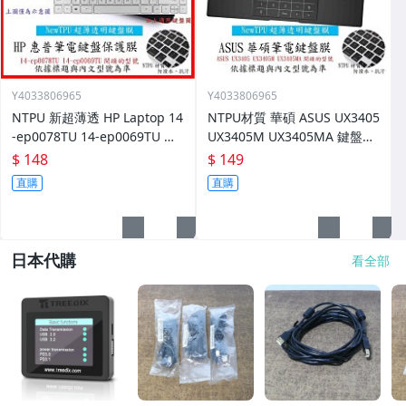
Y4033806965
Y4033806965
NTPU 新超薄透 HP Laptop 14
NTPU材質 華碩 ASUS UX3405
-ep0078TU 14-ep0069TU 鍵
UX3405M UX3405MA 鍵盤保
盤膜 鍵盤保護套 保護膜
護套 鍵盤膜 鍵盤套 鍵盤保護
$ 148
$ 149
膜
直購
直購
日本代購
看全部