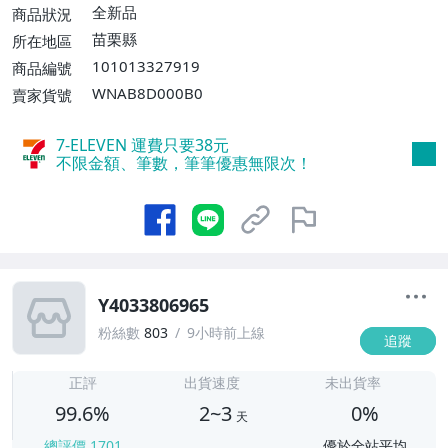
運費$60、消費滿$8000免運費】、郵局掛
全新品
商品狀況
號【單件運費$60、消費滿$3000免運
苗栗縣
所在地區
費】、面交/自取/不寄送【免運費】
101013327919
商品編號
WNAB8D000B0
賣家貨號
7-ELEVEN 運費只要
38
元
不限金額、筆數，筆筆優惠無限次！
Y4033806965
粉絲數
803
9小時前上線
追蹤
2
正評
出貨速度
未出貨率
99.6%
2~3
0%
天
總評價
1701
優於全站平均