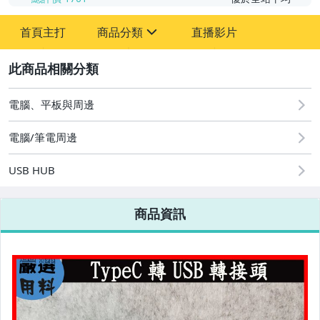
首頁主打
商品分類
直播影片
sign
2
嬰幼兒與孕婦
電腦、平板與周邊
圖書/影音/文具
電腦/筆電周邊
手機、配件與通訊
USB HUB
汽機車精品百貨
商品資訊
原創設計良品
居家、家具與園藝
手錶與飾品配件
美容保養與彩妝