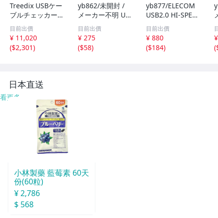
Treedix USBケー
yb862/未開封 /
yb877/ELECOM
ブルチェッカー
メーカー不明 US
USB2.0 HI-SPEE
テスター 断線/抵
Bケーブル Type
D USBケーブル T
目前出價
目前出價
目前出價
抗値/機能/eMark
A ー Type B /約1.
ype A ー Type B
A
¥ 11,020
¥ 275
¥ 880
¥
er検知 Type-C M
8m /3本
/約5m
(
$2,301
)
(
$58
)
(
$184
)
(
icro-B Mini
日本直送
看更多
小林製藥 藍莓素 60天
份(60粒)
¥ 2,786
$ 568