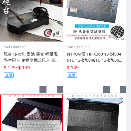
Y4033806965
Y4033806965
硯台 多功能 墨池 墨盒 輕量硯
NTPU材質 HP X360 13-bf004
學生硯台 創意便攜式硯台 書法
9TU 13-bf0048TU 13-bf0047
專用 毛筆墨水盒 墨盒 墨碟 免
TU 鍵盤保護套 鍵盤膜 鍵盤套
$ 129
~
$ 139
$ 149
洗硯台
鍵盤保護膜
直購
直購