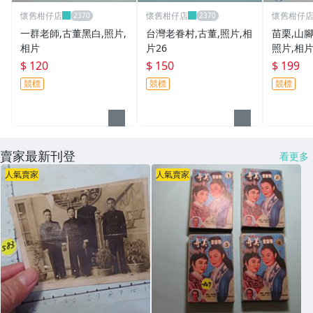
懷舊柑仔店
懷舊柑仔店
懷舊柑仔
一群老師,古董黑白,照片,
台灣老眷村,古董,照片,相
苗栗,山腳
相片
片26
照片,相
$ 120
$ 150
$ 199
競標
競標
競標
賣家最新刊登
看更多
人氣賣家
人氣賣家