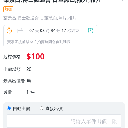
競標
葉景昌,博士歡迎會 古董黑白,照片,相片
07
天
08
時
34
分
17
秒結束
/
賣家可提前結束
拍賣時間會自動延長
$100
起標價格
20
出價增額
無
最高出價者
1
件
數量
自動出價
直接出價