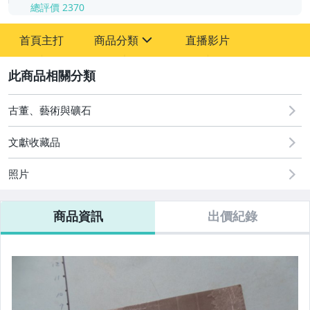
總評價
2370
-
首頁主打
商品分類
直播影片
-
sign
其它
2
古董、藝術與礦石
文獻收藏品
照片
商品資訊
出價紀錄