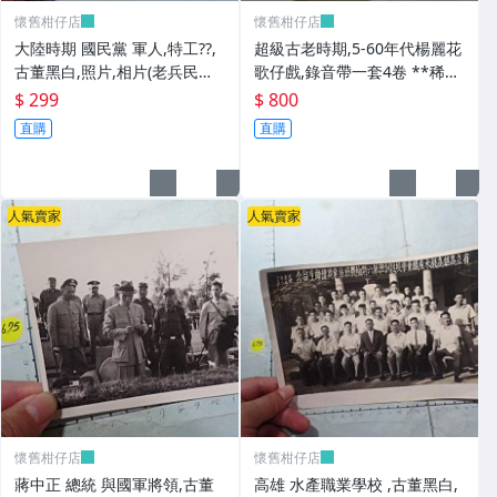
懷舊柑仔店
懷舊柑仔店
大陸時期 國民黨 軍人,特工??,
超級古老時期,5-60年代楊麗花
古董黑白,照片,相片(老兵民國3
歌仔戲,錄音帶一套4卷 **稀少
8年從大陸帶來台灣的) **稀少
品
$ 299
$ 800
品6
直購
直購
人氣賣家
人氣賣家
懷舊柑仔店
懷舊柑仔店
蔣中正 總統 與國軍將領,古董
高雄 水產職業學校 ,古董黑白,