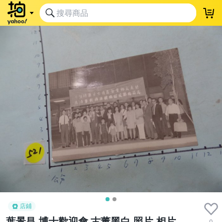
店鋪
葉景昌,博士歡迎會 古董黑白,照片,相片
0