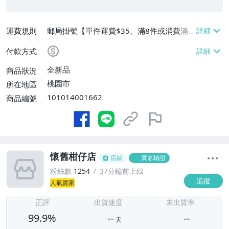
運費規則
郵局掛號【單件運費$35、滿8件或消費滿
$3500免運費】
付款方式
全新品
商品狀況
桃園市
所在地區
101014001662
商品編號
懷舊柑仔店
店鋪
實名驗證
粉絲數
1254
37分鐘前上線
追蹤
人氣賣家
-
-
正評
出貨速度
未出貨率
99.9%
--
--
天