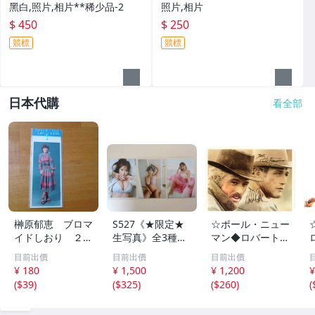
黑白,照片,相片**稀少品-2
照片,相片
$ 450
$ 250
競標
競標
日本代購
看全部
榊原郁恵 ブロマ
S527《★限定★
☆ポール・ニュー
イドしおり ２枚
生写真》全3種セ
マン◆ロバート・
組 レトロ 送料
ット【井口裕香】
レッドフォード◆
目前出價
目前出價
目前出價
１１０円 未開封
FLASH（フラッシ
サイン入り写真◆
¥ 180
¥ 1,500
¥ 1,200
¥
ュ）2026年8月18
30x20㎝☆
(
$39
)
(
$325
)
(
$260
)
(
日・25日合併号
★セブンネット限