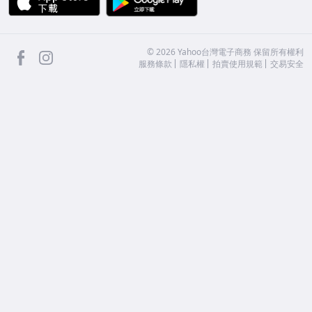
facebook
Instagram
©
2026
Yahoo台灣電子商務 保留所有權利
服務條款
隱私權
拍賣使用規範
交易安全