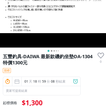
五豐釣具-DAIWA 最新款磯釣坐墊DA-1304
0
特價1300元
競標
01
天
18
時
59
分
07
秒結束
賣家可提前結束
$1,300
起標價格