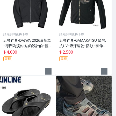
請先詢問後再下標
請先詢問後再下標
五豐釣具-DAIWA 2026最新款
五豐釣具-GAMAKATSU 薄的.
~專門為溪釣.鮎釣設計的~輕
抗UV~吸汗速乾~防蚊~有伸縮
便.薄的短版防水雨衣DR-3926J
彈性付帽防曬外套 GM-3547
$ 4,000
$ 2,500
外套特價4000元
特價2000元
競標
競標