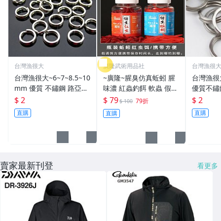
台灣漁很大
廣隆武術用品社
台灣漁很
台灣漁很大~6~7~8.5~10
~廣隆~腥臭仿真蚯蚓 腥
台灣漁很
mm 優質 不鏽鋼 路亞環
味濃 紅蟲釣餌 軟蟲 假蚯
優質不鏽
S型開口 扁平 打扁 打平
蚓 海魚餌 紅蟲 路亞餌
平 打扁 打平 路
$ 2
$ 79
$ 2
79折
$ 100
路亞 雙環 雙圈 強力
假餌 誘餌 仿生餌 擬餌
雙環 路亞環
直購
直購
直購
路亞軟餌
路亞環
賣家最新刊登
看更多