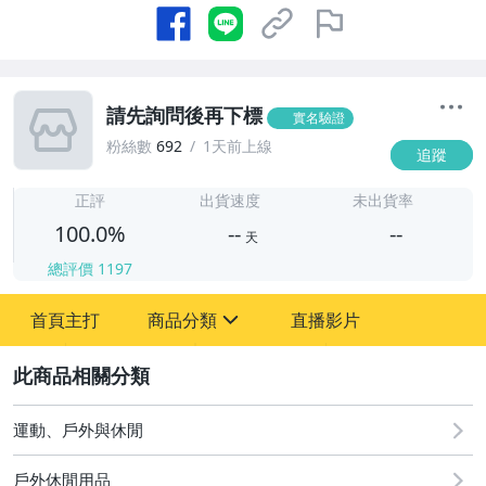
請先詢問後再下標
實名驗證
粉絲數
692
1天前上線
追蹤
-
-
正評
出貨速度
未出貨率
100.0%
--
--
天
總評價
1197
-
首頁主打
商品分類
直播影片
-
sign
運動、戶外與休閒
2
運動、戶外與休閒
戶外休閒用品