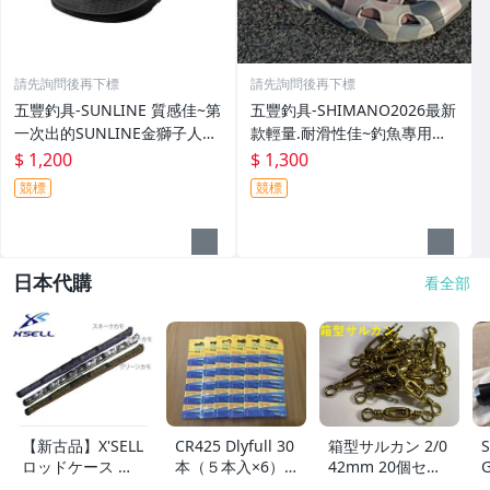
請先詢問後再下標
請先詢問後再下標
五豐釣具-SUNLINE 質感佳~第
五豐釣具-SHIMANO2026最新
一次出的SUNLINE金獅子人字
款輕量.耐滑性佳~釣魚專用布
夾腳拖鞋SUS-401特價1200元
希涼鞋 FS-091I特價1300元
$ 1,200
$ 1,300
競標
競標
日本代購
看全部
【新古品】X'SELL
CR425 Dlyfull 30
箱型サルカン 2/0
S
ロッドケース 釣
本（５本入×6）
42mm 20個セッ
G
り竿ケース 迷彩
電気ウキ用 竿先
ト ＜送料無料＞
h