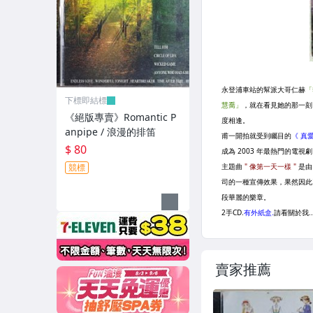
下標即結標
《絕版專賣》Romantic P
anpipe / 浪漫的排笛
$ 80
競標
賣家推薦