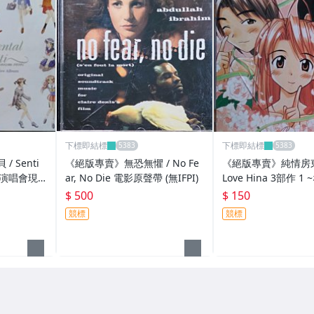
下標即結標
下標即結標
 Senti
《絕版專賣》無恐無懼 / No Fe
《絕版專賣》純情房東
 夏日演唱會現
ar, No Die 電影原聲帶 (無IFPI)
Love Hina 3部作 
のぶ・みつね篇~ 人
$ 500
$ 150
競標
競標