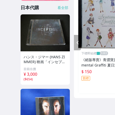
日本代購
看全部
PREV
下標即結標
ハンス・ジマー (HANS ZI
《絕版專賣》青澀寶貝 /
MMER) 映画「インセプシ
mental Graffiti
ョン (完全盤)」(INCEPTIO
目前出價
場版
$ 150
N) サウンドトラック (2枚
¥ 3,000
組/44トラック収録/輸入
競標
(
$654
)
盤)