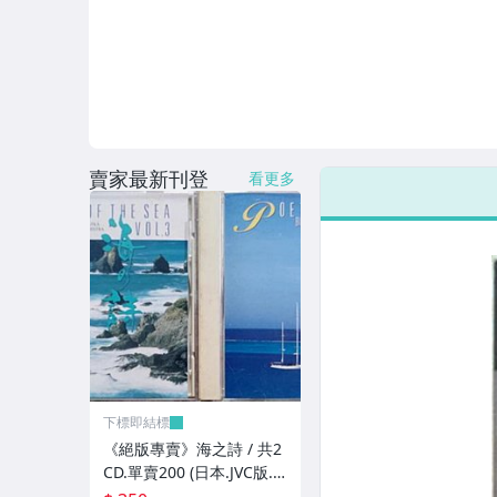
賣家最新刊登
看更多
下標即結標
《絕版專賣》海之詩 / 共2
CD.單賣200 (日本.JVC版.
無IFPI)