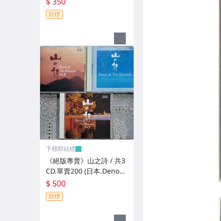
$ 350
競標
下標即結標
《絕版專賣》山之詩 / 共3
CD.單賣200 (日本.Denon
版.無IFPI)
$ 500
競標