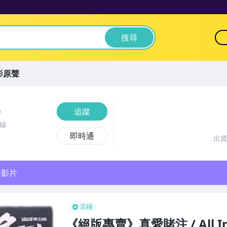
搜尋
影原聲
追蹤
線
即時通
出
播影片
店鋪
《絕版專賣》真愛賭注 / All 