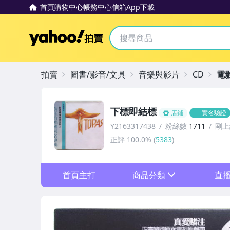
首頁
購物中心
帳務中心
信箱
App下載
Yahoo拍賣
拍賣
圖書/影音/文具
音樂與影片
CD
電
下標即結標
店鋪
實名驗證
Y2163317438
粉絲數
1711
剛上
正評
100.0%
(
5383
)
首頁主打
商品分類
直
sign
其它