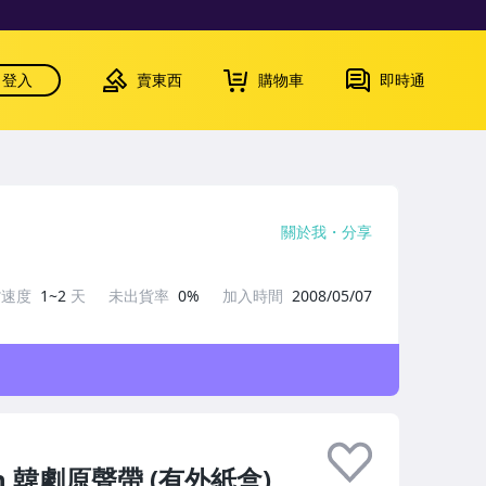
登入
賣東西
購物車
即時通
關於我
分享
貨速度
1~2
天
未出貨率
0%
加入時間
2008/05/07
In 韓劇原聲帶 (有外紙盒)