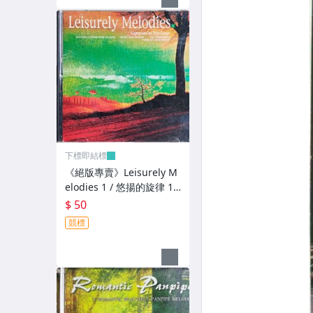
下標即結標
《絕版專賣》Leisurely M
elodies 1 / 悠揚的旋律 1 :
拂曉的輕盈
$ 50
競標