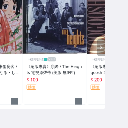
NEXT
下標即結標
下標即結標
俏房客 /
《絕版專賣》巔峰 / The Heigh
《絕版專賣》Googoosh /
1 ~なる・し
ts 電視原聲帶 (美版.無IFPI)
goosh 2 Doe Mah
物專輯
(美版.無IFPI)
$ 100
$ 200
競標
競標