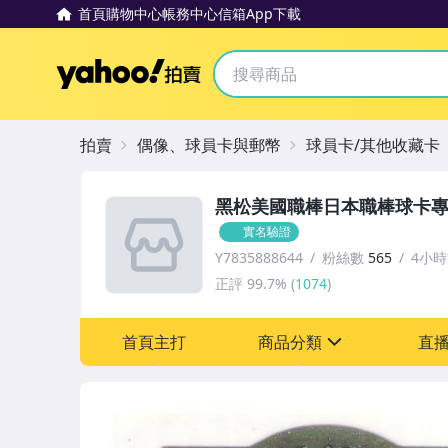
首頁
購物中心
帳務中心
信箱
App下載
Yahoo拍賣
拍賣
偶像、球員卡與郵幣
球員卡/其他收藏卡
黑松美國職棒日本職棒球卡
實名驗證
Y7835888644
粉絲數
565
4小
正評
99.7%
(
1074
)
首頁主打
商品分類
直
sign
成人專區
玩具、模型與公仔