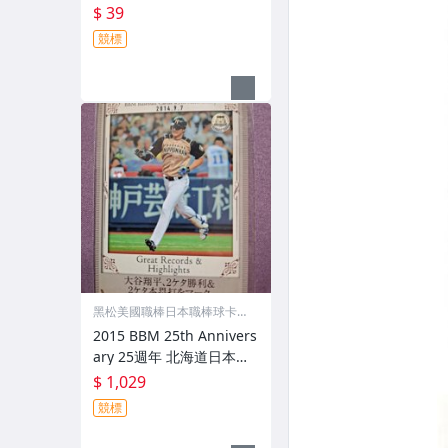
$ 39
競標
黑松美國職棒日本職棒球卡專
賣店
2015 BBM 25th Annivers
ary 25週年 北海道日本火
腿Fighters #187 大谷翔平
$ 1,029
Great & Highlight 1張 球
競標
卡