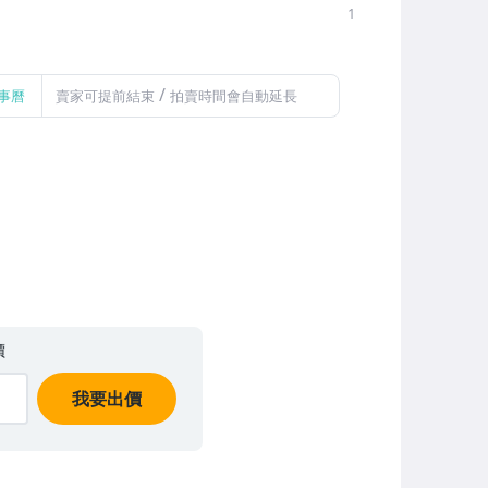
1
/
事曆
賣家可提前結束
拍賣時間會自動延長
價
我要出價