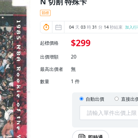
N 切割 特殊卡
競標
04
天
03
時
31
分
12
秒結束
加入行
$299
起標價格
20
出價增額
無
最高出價者
1
件
數量
自動出價
直接出
即時通