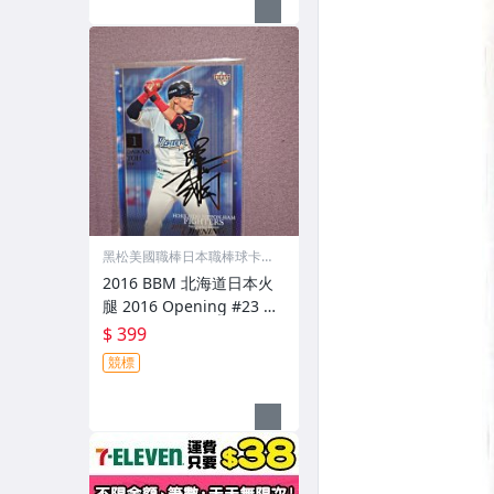
黑松美國職棒日本職棒球卡專
賣店
2016 BBM 北海道日本火
腿 2016 Opening #23 陽
岱鋼 金箔印刷簽名卡 限量
$ 399
1800 張
競標