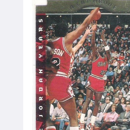
偶像、球員卡與郵幣
運動、戶外與休閒