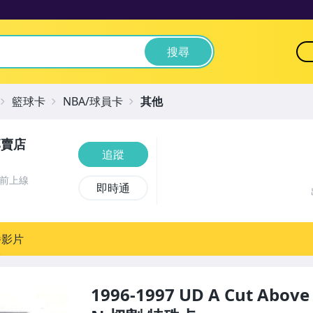
搜尋
籃球卡
NBA/球員卡
其他
專賣店
追蹤
時前上線
即時通
播影片
1996-1997 UD A Cut Abov