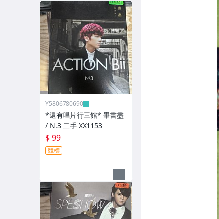
Y5806780690
*還有唱片行三館* 畢書盡
/ N.3 二手 XX1153
$ 99
競標