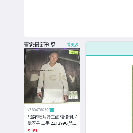
賣家最新刊登
看更多
Y5806780690
*還有唱片行三館*張衛健 /
我不是 二手 ZZ12990(競
標)(補單
$ 99