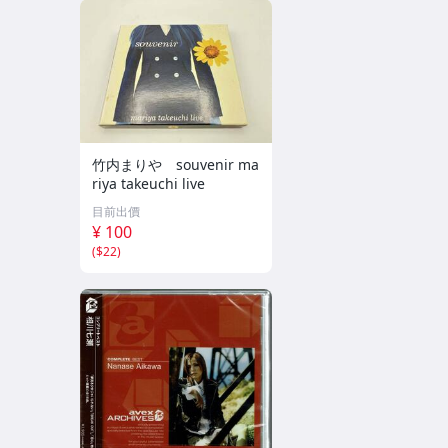
竹内まりや souvenir ma
riya takeuchi live
目前出價
¥ 100
(
$22
)