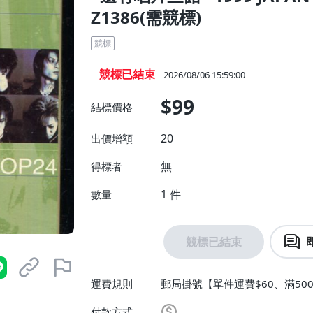
Z1386(需競標)
競標
競標已結束
2026/08/06 15:59:00
$99
結標價格
20
出價增額
無
得標者
1
件
數量
競標已結束
運費規則
郵局掛號【單件運費$60、滿500
付款方式