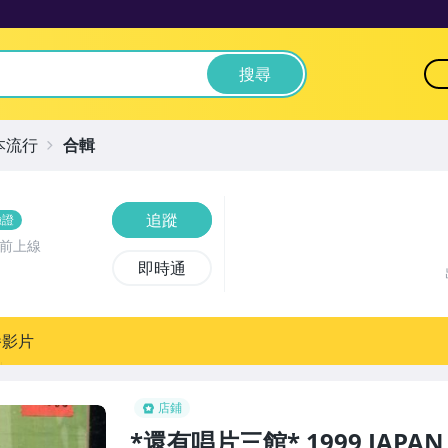
搜尋
本流行
合輯
追蹤
驗證
時前上線
即時通
播影片
店鋪
*還有唱片三館* 1999 JAPAN 