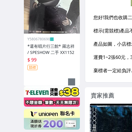
Y5806780690
*還有唱片行三館* 羅志祥
/ SPESHOW 二手 XX1152
$ 99
競標
賣家推薦