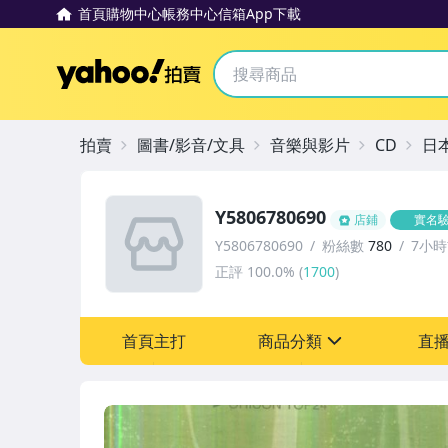
首頁
購物中心
帳務中心
信箱
App下載
Yahoo拍賣
拍賣
圖書/影音/文具
音樂與影片
CD
日
Y5806780690
店鋪
實名
Y5806780690
粉絲數
780
7小
正評
100.0%
(
1700
)
首頁主打
商品分類
直
sign
其它