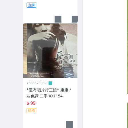
直購
Y5806780690
*還有唱片行三館* 康康 /
灰色調 二手 XX1154
$ 99
競標