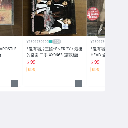
NEXT
Y5806780690
Y5806780690
POSTLE
*還有唱片三館*ENERGY / 最後
*還有唱片行三館*LAW 
)
的樂園 二手 XX0663 (需競標)
HEAD 全新 ZZ13332
$ 99
$ 99
競標
競標