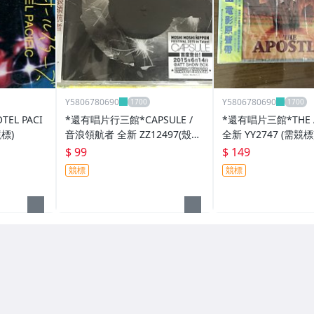
Y5806780690
Y5806780690
EL PACI
*還有唱片行三館*CAPSULE /
*還有唱片三館*THE A
競標)
音浪領航者 全新 ZZ12497(殼
全新 YY2747 (需競標
破、競標)
$ 99
$ 149
競標
競標