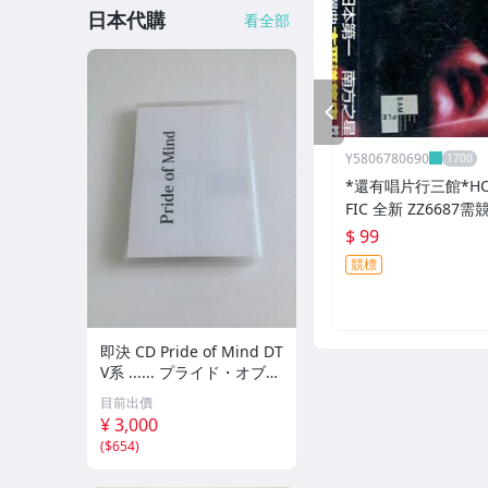
日本代購
看全部
PREV
Y5806780690
*還有唱片行三館*HOT
FIC 全新 ZZ6687需
$ 99
競標
即決 CD Pride of Mind DT
V系 ...... プライド・オブ・
マインド プライドオブマ
目前出價
インド ...VV...
¥ 3,000
(
$654
)