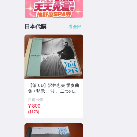
日本代購
看全部
【筝 CD】沢井忠夫 愛奏曲
集 / 黙示 、波 、二つの相
、箏二重奏ソナタ 杵屋正
目前出價
邦 、入野義朗 、小野衛 他
¥ 800
(1971/1973/1976)
(
$173
)