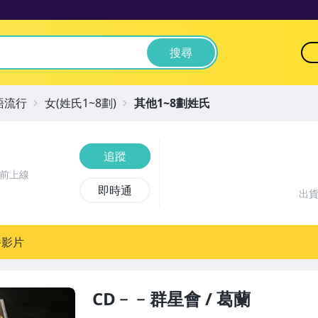
搜尋
語流行
女(姓氏1~8劃)
其他1~8劃姓氏
追蹤
時前上線
即時通
出
播影片
CD﹣﹣群星會 / 葛蘭