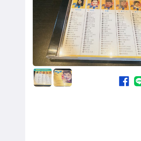
偶像、球員卡與郵幣
女裝與服飾配件
手錶與飾品配件