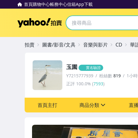
首頁
購物中心
帳務中心
信箱
App下載
Yahoo拍賣
拍賣
圖書/影音/文具
音樂與影片
CD
華
玉園
實名驗證
Y7215777939
粉絲數
819
1小
正評
100.0%
(
7593
)
首頁主打
商品分類
直
sign
圖書/影音/文具
古董、藝術與礦石