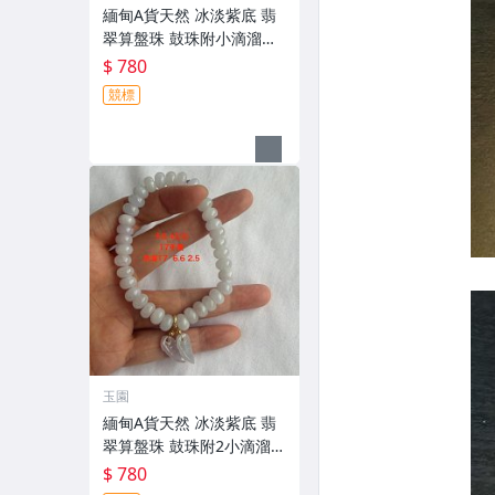
緬甸A貨天然 冰淡紫底 翡
翠算盤珠 鼓珠附小滴溜手
串 8 咪 附證書 ＃ 17圍
$ 780
競標
玉園
緬甸A貨天然 冰淡紫底 翡
翠算盤珠 鼓珠附2小滴溜手
串 8.4咪 附證書 ＃ 17圍
$ 780