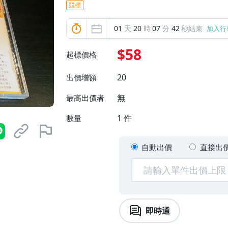
競標
01
天
20
時
07
分
41
秒結束
加入行
$58
起標價格
20
出價增額
無
最高出價者
1
件
數量
自動出價
直接出
即時通