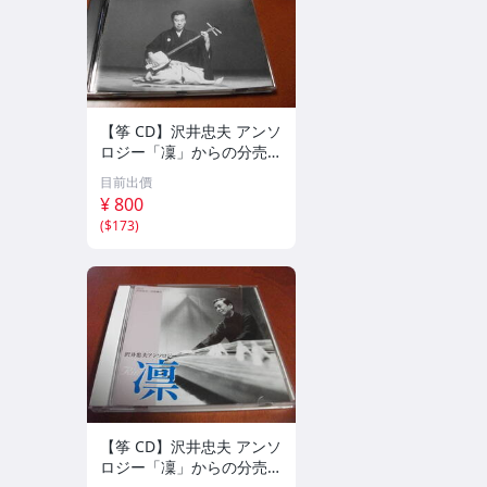
【筝 CD】沢井忠夫 アンソ
ロジー「凜」からの分売
沢井忠夫作品集 ライブ 風
目前出價
衣、水の声、枯野砧、五節
¥ 800
の舞、ファンタジア (限
(
$173
)
定）
【筝 CD】沢井忠夫 アンソ
ロジー「凜」からの分売