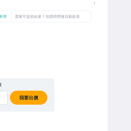
1
/
事曆
賣家可提前結束
拍賣時間會自動延長
價
我要出價