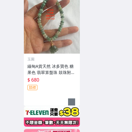
玉園
緬甸A貨天然 冰多寶色 糖
果色 翡翠算盤珠 鼓珠附油
綠小滴溜手串 7咪 穿白繩
$ 680
附證書 ＃ 17圍
競標