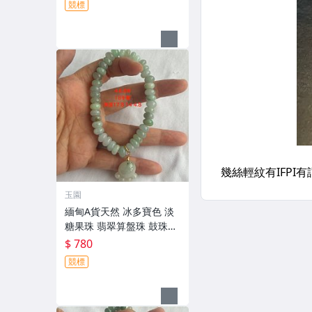
競標
玉園
緬甸A貨天然 冰多寶色 淡
糖果珠 翡翠算盤珠 鼓珠附
小滴溜手串 8.8咪 附證書
$ 780
＃ 18圍
競標