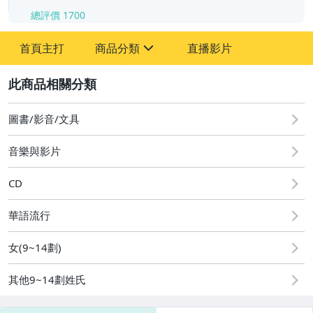
總評價
1700
-
首頁主打
商品分類
直播影片
-
sign
其它
2
圖書/影音/文具
音樂與影片
CD
華語流行
女(9~14劃)
其他9~14劃姓氏