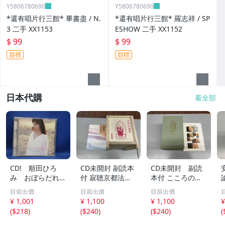
Y5806780690
Y5806780690
*還有唱片行三館* 畢書盡 / N.
*還有唱片行三館* 羅志祥 / SP
3 二手 XX1153
ESHOW 二手 XX1152
$ 99
$ 99
競標
競標
日本代購
看全部
CD! 順田ひろ
CD未開封 副読本
CD未開封 副読
み おぼらだれ
付 寂聴京都法話
本付 こころの
ん 帯付き OM
集 ユーキャン
扉 河合隼雄講話
目前出價
目前出價
目前出價
CD-16 42405
集
¥ 1,001
¥ 1,100
¥ 1,100
¥
(
$218
)
(
$240
)
(
$240
)
(