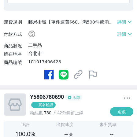
運費規則
郵局掛號【單件運費$60、滿500件或消費
滿$20000免運費】
付款方式
二手品
商品狀況
台北市
所在地區
101017406428
商品編號
Y5806780690
店鋪
實名驗證
追蹤
粉絲數
780
42分鐘前上線
-
-
正評
出貨速度
未出貨率
100.0%
--
--
天