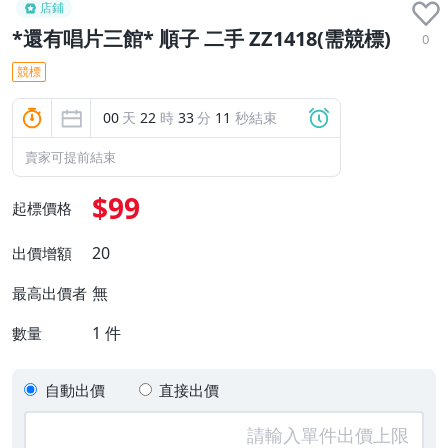
店鋪
*還有唱片三館* 順子 二手 ZZ1418(需競標)
0
競標
00
天
22
時
33
分
10
秒結束
賣家可提前結束
$99
起標價格
20
出價增額
無
最高出價者
1
件
數量
自動出價
直接出價