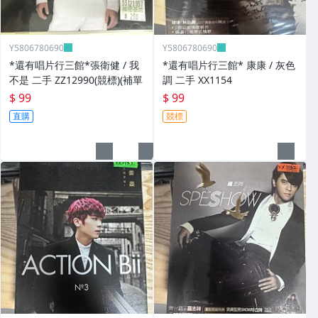
Y5806780690
Y5806780690
*還有唱片行三館*張衛健 / 我
*還有唱片行三館* 康康 / 灰色
不是 二手 ZZ12990(競標)(補單
調 二手 XX1154
$ 99
$ 99
直購
競標