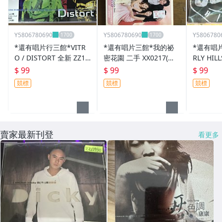
Y5806780690
Y5806780690
Y5806780
*還有唱片行三館*VITR
*還有唱片三館*我的祕
*還有唱片
O / DISTORT 全新 ZZ17
密花園 二手 XX0217(需
RLY HILL
156(競標)
競標)
OLLEGE 
$ 99
$ 99
$ 99
4109(競
競標
競標
競標
賣家最新刊登
看更多