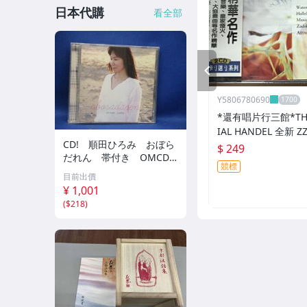
日本代購
看全部
PREV
Y5806780690
*還有唱片行三館*THE
IAL HANDEL 全新 Z
CD! 順田ひろみ おぼら
標)
$ 249
だれん 帯付き OMCD-1
競標
6 42405
目前出價
¥ 1,001
(
$218
)