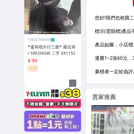
Y5806780690
*還有唱片行三館* 羅志祥
/ SPESHOW 二手 XX1152
$ 99
競標
賣家推薦