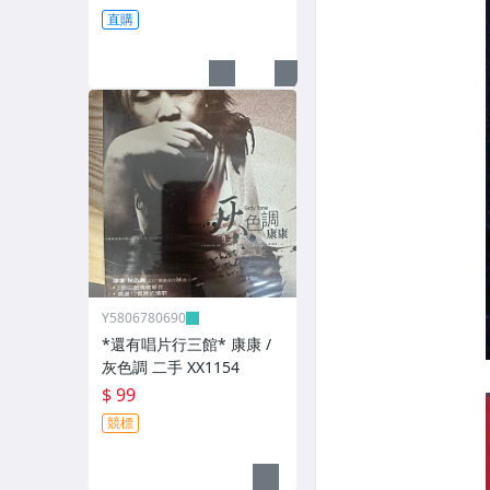
直購
Y5806780690
*還有唱片行三館* 康康 /
灰色調 二手 XX1154
$ 99
競標