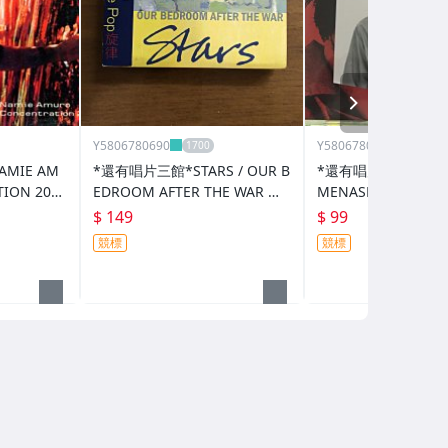
NEXT
Y5806780690
Y5806780690
MIE AM
*還有唱片三館*STARS / OUR B
*還有唱片行三館*KAZ
TION 20
EDROOM AFTER THE WAR 二
MENASHI / RAIN 二
手 YY0792 (需競標)
5(競標)
$ 149
$ 99
競標
競標