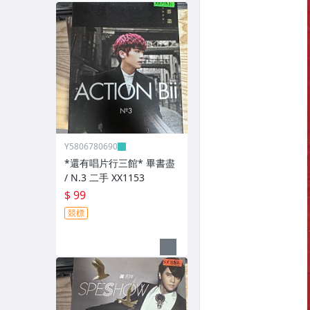
Y5806780690
*還有唱片行三館* 畢書盡
/ N.3 二手 XX1153
$ 99
競標