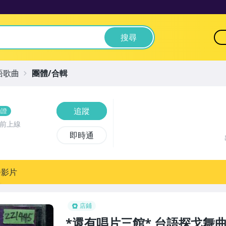
搜尋
語歌曲
團體/合輯
追蹤
驗證
時前上線
即時通
播影片
店鋪
*還有唱片三館* 台語探戈舞曲排