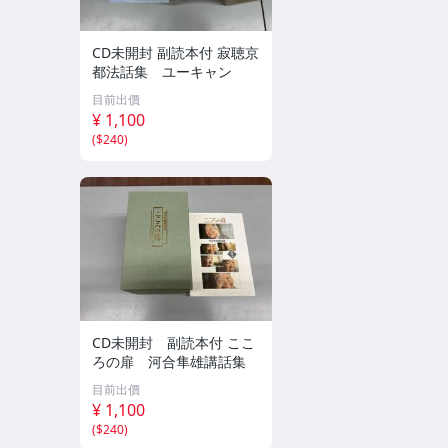
CD未開封 副読本付 寂聴京
都法話集 ユーキャン
目前出價
¥ 1,100
(
$240
)
CD未開封 副読本付 ここ
ろの扉 河合隼雄講話集
目前出價
¥ 1,100
(
$240
)