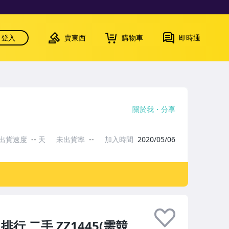
登入
賣東西
購物車
即時通
關於我
分享
出貨速度
--
天
未出貨率
--
加入時間
2020/05/06
行 二手 ZZ1445(需競