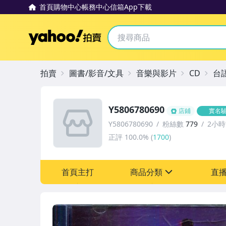
首頁
購物中心
帳務中心
信箱
App下載
Yahoo拍賣
拍賣
圖書/影音/文具
音樂與影片
CD
台
Y5806780690
店鋪
實名
Y5806780690
粉絲數
779
2小
正評
100.0%
(
1700
)
首頁主打
商品分類
直
sign
其它