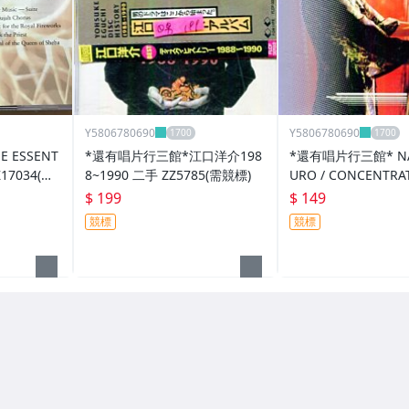
Y5806780690
Y5806780690
 ESSENT
*還有唱片行三館*江口洋介198
*還有唱片行三館* NA
Z17034(競
8~1990 二手 ZZ5785(需競標)
URO / CONCENTRA
二手 ZZ3577(需競標)
$ 199
$ 149
競標
競標