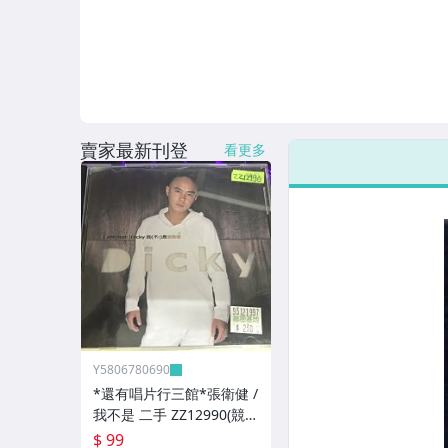
賣家最新刊登
看更多
Y5806780690
*還有唱片行三館*張衛健 /
我不是 二手 ZZ12990(競
標)(補單
$ 99