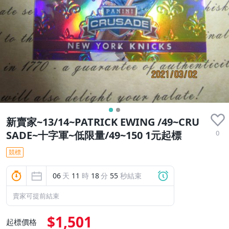
新賣家~13/14~PATRICK EWING /49~CRU
0
SADE~十字軍~低限量/49~150 1元起標
競標
06
天
11
時
18
分
54
秒結束
賣家可提前結束
$1,501
起標價格