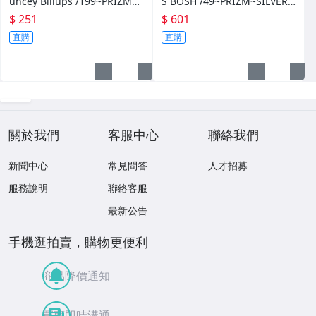
uncey Billups /199~PRIZM~S
S BOSH /49~PRIZM~SILVER~
ILVER~藍亮~限量/199~10601
紅亮~低限量/49~1060114-1
$ 251
$ 601
14-1
直購
直購
關於我們
客服中心
聯絡我們
新聞中心
常見問答
人才招募
服務說明
聯絡客服
最新公告
手機逛拍賣，購物更便利
商品降價通知
買賣即時溝通