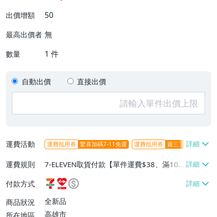
50
出價增額
無
最高出價者
1
件
數量
自動出價
直接出價
運費活動
運費抵用券
驚喜加碼7-11免運
運費抵用券
週三 7-11取貨不
運費規則
7-ELEVEN取貨付款【單件運費$38、滿100
件或消費滿$1000000免運費】、7-ELEVEN
付款方式
取貨不付款【單件運費$38】、萊爾富取貨
付款【單件運費$60、滿50件或消費滿$30
全新品
商品狀況
0000免運費】、郵局掛號【單件運費$50、
高雄市
所在地區