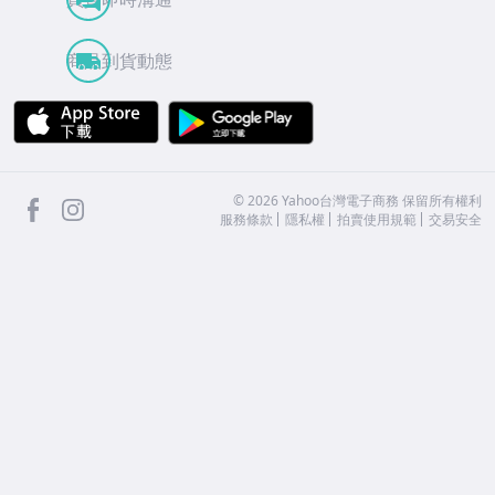
商品到貨動態
APP Store
Google Play
facebook
Instagram
©
2026
Yahoo台灣電子商務 保留所有權利
服務條款
隱私權
拍賣使用規範
交易安全