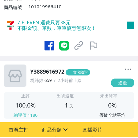
滿30件或消費滿$30000免運費】
101019966410
商品編號
7-ELEVEN 運費只要
38
元
不限金額、筆數，筆筆優惠無限次！
Y3889616972
實名驗證
粉絲數
659
2小時前上線
追蹤
1
正評
出貨速度
未出貨率
100.0%
1
0%
天
總評價
1180
優於全站平均
首頁主打
商品分類
直播影片
sign