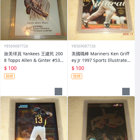
Y8569087726
Y8569087726
旅美球員 Yankees 王建民 200
美國職棒 Mariners Ken Griff
8 Topps Allen & Ginter #53
ey Jr 1997 Sports Illustrated
球員卡
#172球員卡
$ 100
$ 100
競標
競標