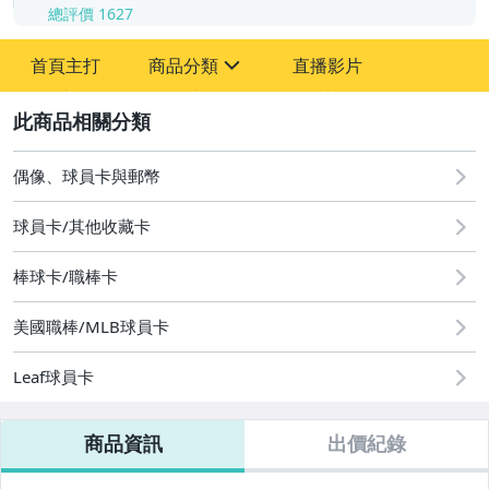
總評價
1627
-
首頁主打
商品分類
直播影片
-
sign
偶像、球員卡與郵幣
2
偶像、球員卡與郵幣
球員卡/其他收藏卡
棒球卡/職棒卡
美國職棒/MLB球員卡
Leaf球員卡
商品資訊
出價紀錄