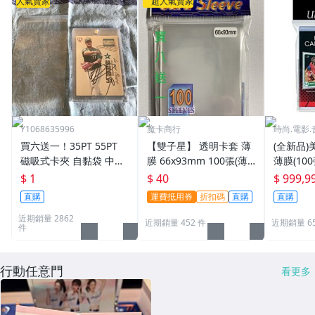
人氣賣家
超人氣賣家
Y1068635996
魔卡商行
時尚.電影.
買六送一！35PT 55PT
【雙子星】 透明卡套 薄
(全新品)美
磁吸式卡夾 自黏袋 中華
膜 66x93mm 100張(薄)
薄膜(10
職棒球員卡 遊戲王 寶可
適用 BBM MLB Topps C
次到貨日期:
$ 1
$ 40
$ 999,9
夢PTCG 漫威 ultra pro
PBL 球員卡
直購
運費抵用券
折扣碼
直購
直購
可用
近期銷量 2862
近期銷量 452 件
近期銷量 6
件
行動任意門
看更多