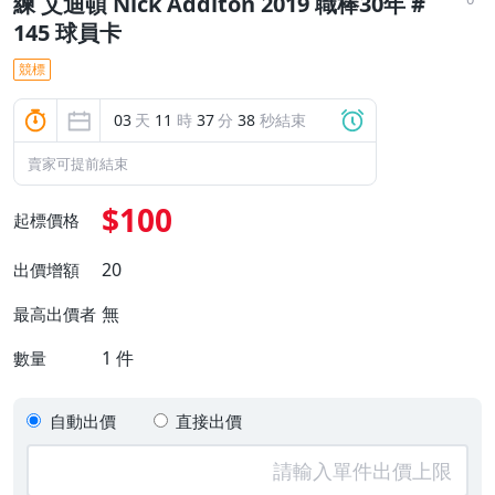
練 艾迪頓 Nick Additon 2019 職棒30年 #
145 球員卡
競標
03
天
11
時
37
分
37
秒結束
賣家可提前結束
$100
起標價格
20
出價增額
無
最高出價者
1
件
數量
自動出價
直接出價