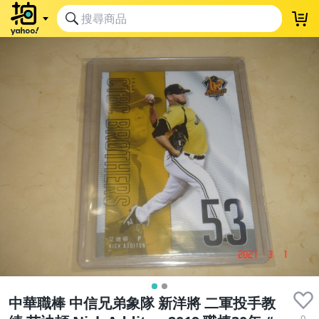
中華職棒 中信兄弟象隊 新洋將 二軍投手教
0