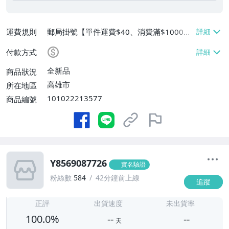
運費規則
郵局掛號【單件運費$40、消費滿$1000免
運費】
付款方式
全新品
商品狀況
高雄市
所在地區
101022213577
商品編號
Y8569087726
實名驗證
粉絲數
584
42分鐘前上線
追蹤
-
-
正評
出貨速度
未出貨率
100.0%
--
--
天