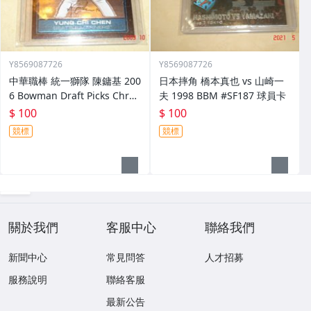
Y8569087726
Y8569087726
中華職棒 統一獅隊 陳鏞基 200
日本摔角 橋本真也 vs 山崎一
6 Bowman Draft Picks Chro
夫 1998 BBM #SF187 球員卡
me #FG30 球員卡
$ 100
$ 100
競標
競標
關於我們
客服中心
聯絡我們
新聞中心
常見問答
人才招募
服務說明
聯絡客服
最新公告