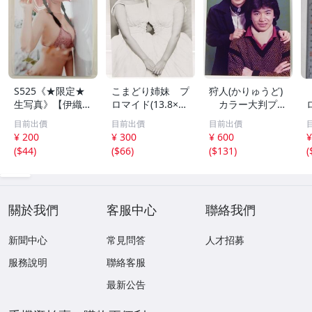
S525《★限定★
こまどり姉妹 プ
狩人(かりゅうど)
生写真》【伊織も
ロマイド(13.8×8.
カラー大判プロ
え】ビッグコミッ
5cm) 1枚●bn.4
マイド(18×13cm)
目前出價
目前出價
目前出價
クスピリッツ 202
6
1枚●bn.48
¥ 200
¥ 300
¥ 600
¥
6年8月3日号 ★セ
(
$44
)
(
$66
)
(
$131
)
(
ブンネット限定特
典★ ☆送料一律
☆
關於我們
客服中心
聯絡我們
新聞中心
常見問答
人才招募
服務說明
聯絡客服
最新公告