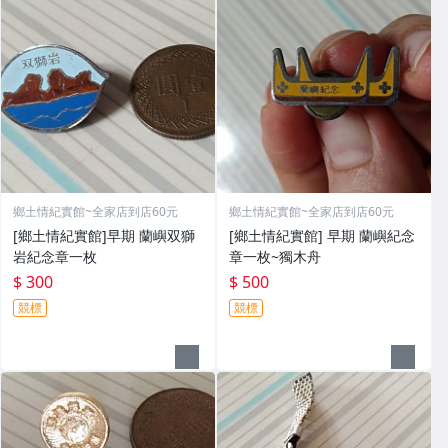
鄉土情紀實館~全家店到店60元
鄉土情紀實館~全家店到店60元
[鄉土情紀實館]早期 蘭嶼双獅
[鄉土情紀實館] 早期 蘭嶼紀念
岩紀念章一枚
章一枚~獨木舟
$ 300
$ 500
競標
競標