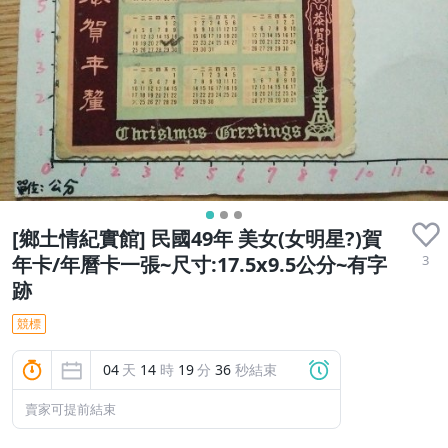
[鄉土情紀實館] 民國49年 美女(女明星?)賀
3
年卡/年曆卡一張~尺寸:17.5x9.5公分~有字
跡
競標
04
天
14
時
19
分
34
秒結束
賣家可提前結束