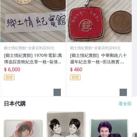
鄉土情紀實館~全家店到店60元
鄉土情紀實館~全家店到店60元
[鄉土情紀實館] 1970年電影:萬
[鄉土情紀實館] 中華郵政八十
博追踪首映紀念章一枚~翁倩
週年紀念章一枚~崇法務實.敬
玉.馮海主演~羅馬證章社.電話
業樂群~王叔朋敬贈~民國65年
$ 6,000
$ 460
六碼
競標
競標
日本代購
看全部