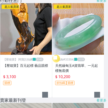
行動任意門
看更多
超人氣賣家
超人氣賣家
【壓箱寶】 阿寶託拍網
昕品&#33304;
【壓箱寶】百元起標 藝品競標
天然緬甸玉A貨翡翠、一元起
標無底價
$ 3,100
$ 10,200
競標
折扣碼
競標
賣家最新刊登
看更多