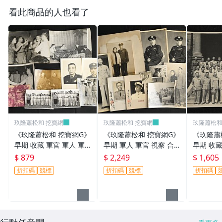
看此商品的人也看了
玖隆蕭松和 挖寶網
玖隆蕭松和 挖寶網
玖隆蕭松和
《玖隆蕭松和 挖寶網G》
《玖隆蕭松和 挖寶網G》
《玖隆蕭
早期 收藏 軍官 軍人 軍
早期 軍人 軍官 視察 合
早期 收藏
眷 餐會 合影 舊相片 一
影 舊相片 一批(13200)
軍官 合影 
$ 879
$ 2,249
$ 1,605
批(13194)
折扣碼
競標
折扣碼
競標
折扣碼