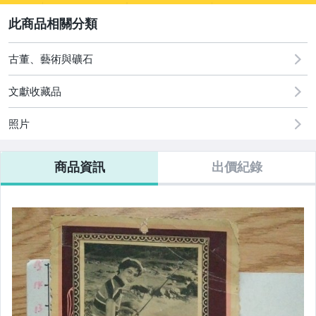
圖書/影音/文具
2
成人專區
古董、藝術與礦石
古董、藝術與礦石
文獻收藏品
玩具、模型與公仔
照片
偶像、球員卡與郵幣
商品資訊
出價紀錄
電玩遊戲與主機