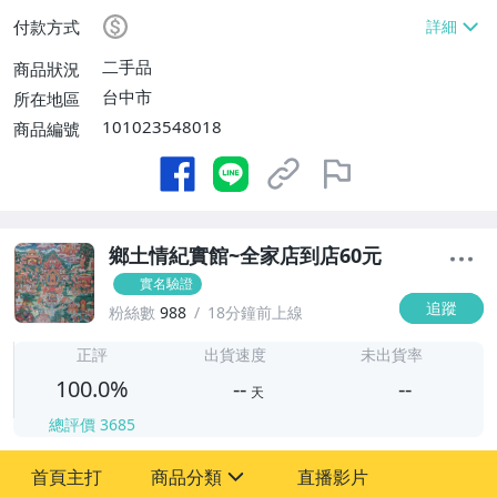
付款方式
二手品
商品狀況
台中市
所在地區
101023548018
商品編號
鄉土情紀實館~全家店到店60元
實名驗證
追蹤
粉絲數
988
18分鐘前上線
-
-
正評
出貨速度
未出貨率
100.0%
--
--
天
總評價
3685
-
首頁主打
商品分類
直播影片
-
sign