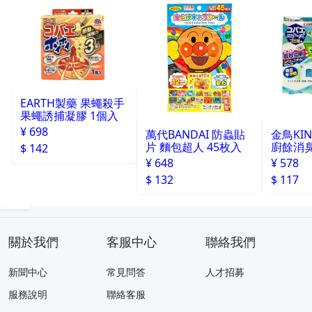
EARTH製藥 果蠅殺手
果蠅誘捕凝膠 1個入
¥ 698
萬代BANDAI 防蟲貼
金鳥KI
片 麵包超人 45枚入
廚餘消臭
$ 142
分
¥ 648
¥ 578
$ 132
$ 117
關於我們
客服中心
聯絡我們
新聞中心
常見問答
人才招募
服務說明
聯絡客服