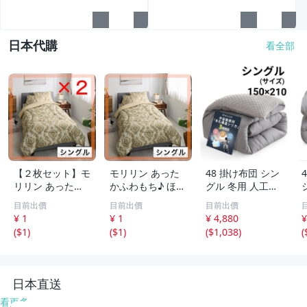
日本代購
看全部
【２枚セット】モ
モリリン あった
48 掛け布団 シン
リリン あったか
かふわもち♪ ほこ
グル 冬用 人工羽
ふわもち♪ ほこり
りが出にくい カ
毛 超軽量 暖かい
目前出價
目前出價
目前出價
が出にくい カー
ーボンホット 掛
洗える 抗菌 防臭
¥ 1
¥ 1
¥ 4,880
¥
ボンホット 掛け
けふとん＜シング
防ダニ 150×210
(
$1
)
(
$1
)
(
$1,038
)
(
ふとん＜シングル
ル＞ ゴールド
ふわふわ とろけ
＞ ゴールド 3
30-797983001
る ナノ断熱中綿
0-797983001*2
グレー 新品
日本直送
看更多