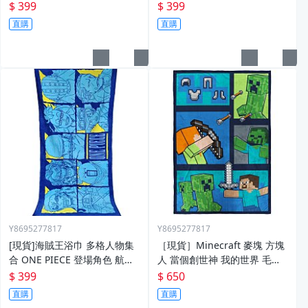
MARVEL 沙灘巾 運動健身巾
運動健身洗澡巾 生日交換禮物
$ 399
$ 399
生日交換禮物
直購
直購
Y8695277817
Y8695277817
[現貨]海賊王浴巾 多格人物集
［現貨］Minecraft 麥塊 方塊
合 ONE PIECE 登場角色 航海
人 當個創世神 我的世界 毛毯
王 運動健身洗澡巾 生日交換禮
幼稚園 空調被 午睡毯床蓋毯童
$ 399
$ 650
物
毯車用毯交換生日禮物
直購
直購