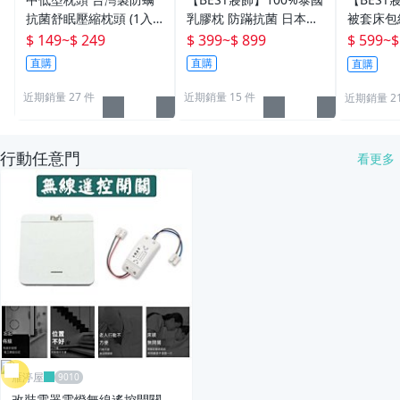
抗菌舒眠壓縮枕頭 (1入
乳膠枕 防蹣抗菌 日本製
被套床包組
裝) 飯店 民宿 套房 學生
程技術 枕頭 枕芯 多款任
大 特大 
$ 149
~
$ 249
$ 399
~
$ 899
$ 599
~
$
住宿適用 ☆全方位寢具
選
35CM 
直購
直購
直購
☆
近期銷量 27 件
近期銷量 15 件
近期銷量 2
行動任意門
看更多
雁渟屋
改裝電器電燈無線遙控開關