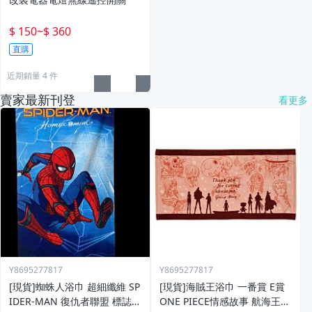
$ 150
~
$ 360
直購
近期銷量 4 件
賣家最新刊登
看更多
Y8695277817
Y8695277817
[現貨]蜘蛛人浴巾 超細纖維 SP
[現貨]海賊王浴巾 一番賞 E賞
IDER-MAN 復仇者聯盟 標誌
ONE PIECE情感故事 航海王