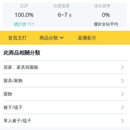
6
正評
出貨速度
未出貨率
100.0%
6~7
0%
天
總評價
111
優於全站平均
首頁主打
商品分類
直播影片
sign
2
居家、家具與園藝
圖書/影音/文具
手機、配件與通訊
寢具/家飾
美容保養與彩妝
寢飾
電腦、平板與周邊
被子/毯子
運動、戶外與休閒
單人被子/毯子
嬰幼兒與孕婦