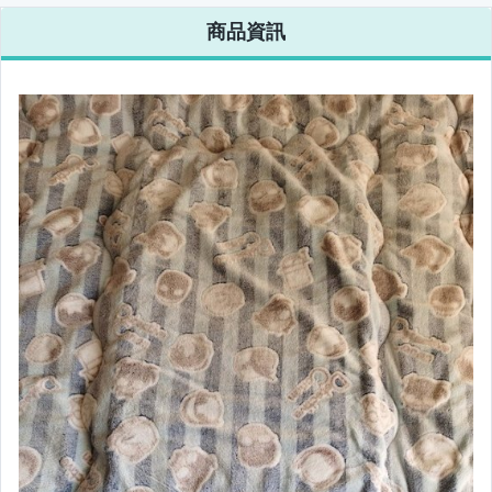
商品資訊
原創設計良品
居家、家具與園藝
玩具、模型與公仔
男性精品與服飾
女裝與服飾配件
偶像、球員卡與郵幣
手錶與飾品配件
女包精品與女鞋