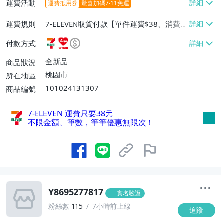
運費活動
運費抵用券
驚喜加碼7-11免運
運費規則
7-ELEVEN取貨付款【單件運費$38、消費滿
$1500免運費】、萊爾富取貨付款【單件運
付款方式
費$60、消費滿$1500免運費】、郵局掛號
【單件運費$80、消費滿$2000免運費】
全新品
商品狀況
桃園市
所在地區
101024131307
商品編號
7-ELEVEN 運費只要
38
元
不限金額、筆數，筆筆優惠無限次！
Y8695277817
實名驗證
粉絲數
115
7小時前上線
追蹤