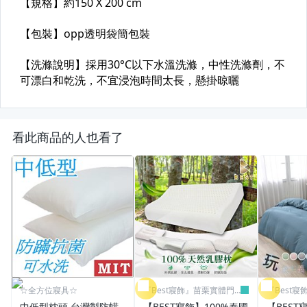
看此商品的人也看了
☆全方位寢具☆
『Best寢飾』苗栗實體門
『Best
市
市
中低型枕頭 台灣製防螨
【BEST寢飾】100%泰國
【BES