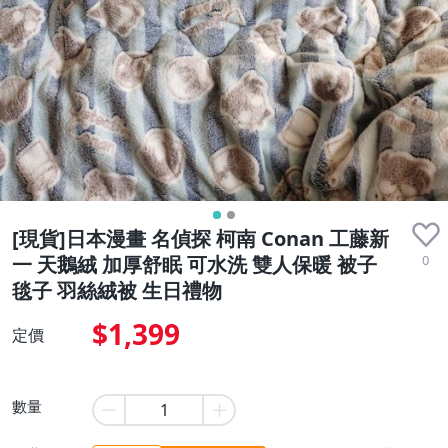
[現貨]日本漫畫 名偵探 柯南 Conan 工藤新
0
一 天鵝絨 加厚舒眠 可水洗 雙人保暖 被子
毯子 羽絲絨被 生日禮物
$1,399
定價
數量