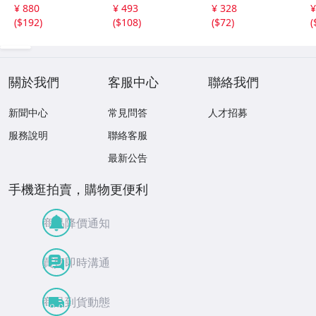
選集 100歌 音楽D
la PCCY00374 Ca
a /00110
5
¥ 880
¥ 493
¥ 328
¥
L(MP3CD)☆
nyon Internatio
0
(
$192
)
(
$108
)
(
$72
)
(
nal /00110
關於我們
客服中心
聯絡我們
新聞中心
常見問答
人才招募
服務說明
聯絡客服
最新公告
手機逛拍賣，購物更便利
商品降價通知
買賣即時溝通
商品到貨動態