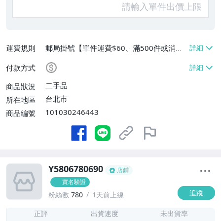
運費規則
郵局掛號【單件運費$60、滿500件或消費
滿$20000免運費】
付款方式
二手品
商品狀況
台北市
所在地區
101030246443
商品編號
Y5806780690
店鋪
實名驗證
追蹤
粉絲數
780
1天前上線
-
-
正評
出貨速度
未出貨率