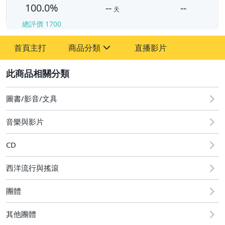
100.0%
--
--
天
總評價
1700
-
首頁主打
商品分類
直播影片
-
sign
其它
2
圖書/影音/文具
音樂與影片
CD
西洋流行與搖滾
團體
其他團體