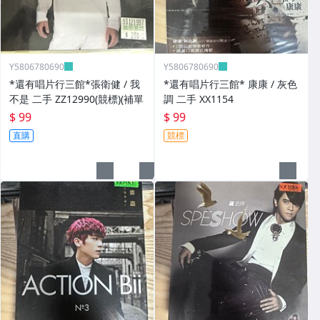
Y5806780690
Y5806780690
*還有唱片行三館*張衛健 / 我
*還有唱片行三館* 康康 / 灰色
不是 二手 ZZ12990(競標)(補單
調 二手 XX1154
$ 99
$ 99
直購
競標