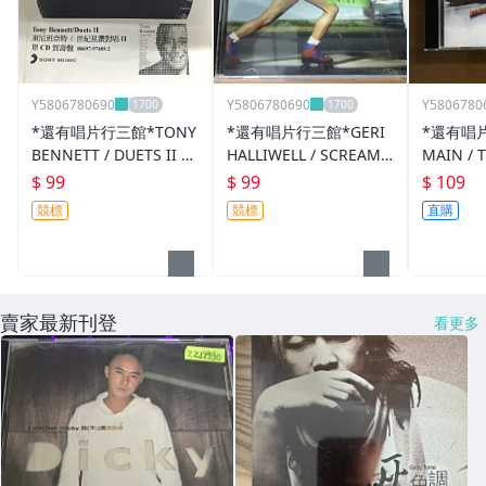
Y5806780690
Y5806780690
Y5806780
*還有唱片行三館*TONY
*還有唱片行三館*GERI
*還有唱片
BENNETT / DUETS II 二
HALLIWELL / SCREAM I
MAIN / 
手 ZZ14304(競標)
F YOU WANNA 二手 ZZ
Y0662
$ 99
$ 99
$ 109
18128(競標)
競標
競標
直購
賣家最新刊登
看更多