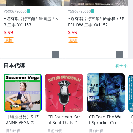
Y5806780690
Y5806780690
*還有唱片行三館* 畢書盡 / N.
*還有唱片行三館* 羅志祥 / SP
3 二手 XX1153
ESHOW 二手 XX1152
$ 99
$ 99
競標
競標
日本代購
看全部
【特別出品】SUZ
CD Fourteen Kar
CD Toad The We
C
ANNE VEGA スザ
at Soul Thats Do
t Sprocket Coil C
s
ンヌ・ヴェガ 精
o-Wapp Acappel
K67862 Columbi
O
目前出價
目前出價
目前出價