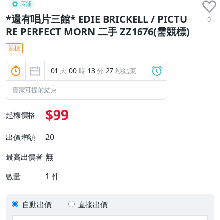
店鋪
*還有唱片三館* EDIE BRICKELL / PICTU
0
RE PERFECT MORN 二手 ZZ1676(需競標)
競標
01
天
00
時
13
分
26
秒結束
賣家可提前結束
$99
起標價格
20
出價增額
無
最高出價者
1
件
數量
自動出價
直接出價