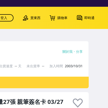
登入
賣東西
購物車
即時通
關於我
分享
出貨速度
--
天
未出貨率
--
加入時間
2003/10/31
量27張 親筆簽名卡 03/27