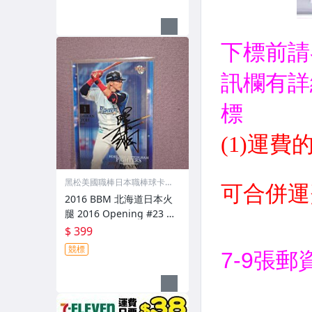
卡
黑松美國職棒日本職棒球卡專
賣店
2016 BBM 北海道日本火
腿 2016 Opening #23 陽
岱鋼 金箔印刷簽名卡 限量
$ 399
1800 張
競標