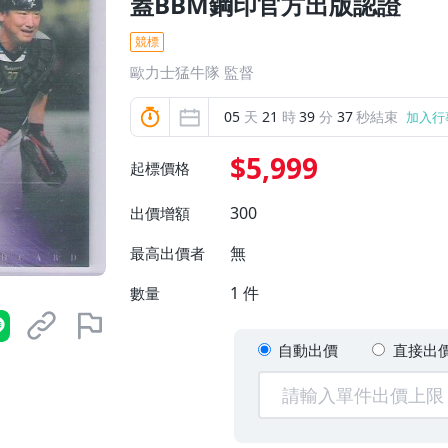
蓋BBM鋼印官方出版認證
競標
歐力士猛牛隊 監督
05
天
21
時
39
分
35
秒結束
加入行
$5,999
起標價格
300
出價增額
無
最高出價者
1
件
數量
自動出價
直接出