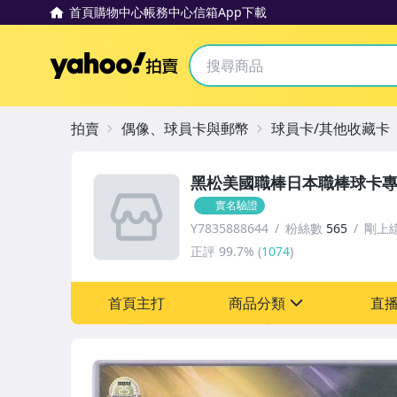
首頁
購物中心
帳務中心
信箱
App下載
Yahoo拍賣
拍賣
偶像、球員卡與郵幣
球員卡/其他收藏卡
黑松美國職棒日本職棒球卡
實名驗證
Y7835888644
粉絲數
565
剛上
正評
99.7%
(
1074
)
首頁主打
商品分類
直
sign
成人專區
玩具、模型與公仔