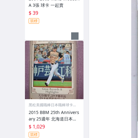
A 3張 球卡 一起賣
$ 39
競標
黑松美國職棒日本職棒球卡專
賣店
2015 BBM 25th Annivers
ary 25週年 北海道日本火
腿Fighters #187 大谷翔平
$ 1,029
Great & Highlight 1張 球
競標