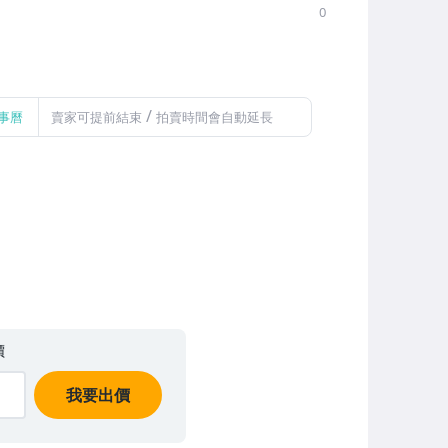
0
/
事曆
賣家可提前結束
拍賣時間會自動延長
價
我要出價