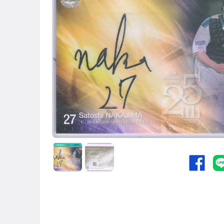
偶像、球員卡與郵幣
運動、戶外與休閒