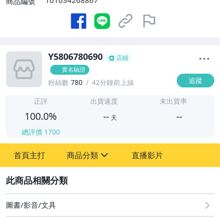
101034268867
商品編號
Y5806780690
店鋪
實名驗證
追蹤
粉絲數
780
42分鐘前上線
-
-
正評
出貨速度
未出貨率
100.0%
--
--
天
總評價
1700
-
首頁主打
商品分類
直播影片
-
sign
其它
2
圖書/影音/文具