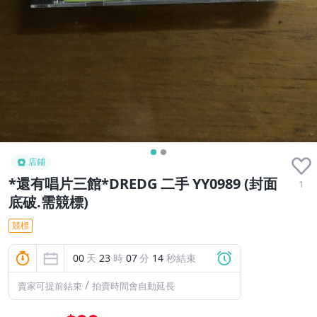
店鋪
*還有唱片三館*DREDG 二手 YY0989 (封面
1
底破.需競標)
競標
00
天
23
時
07
分
13
秒結束
/
賣家可提前結束
拍賣時間會自動延長