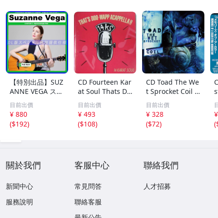
【特別出品】SUZ
CD Fourteen Kar
CD Toad The We
C
ANNE VEGA スザ
at Soul Thats Do
t Sprocket Coil C
s
ンヌ・ヴェガ 精
o-Wapp Acappel
K67862 Columbi
O
目前出價
目前出價
目前出價
選集 100歌 音楽D
la PCCY00374 Ca
a /00110
5
¥ 880
¥ 493
¥ 328
¥
L(MP3CD)☆
nyon Internatio
0
(
$192
)
(
$108
)
(
$72
)
(
nal /00110
關於我們
客服中心
聯絡我們
新聞中心
常見問答
人才招募
服務說明
聯絡客服
最新公告