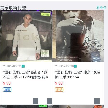
賣家最新刊登
看更多
Y5806780690
Y5806780690
*還有唱片行三館*張衛健 / 我
*還有唱片行三館* 康康 / 灰色
不是 二手 ZZ12990(競標)(補單
調 二手 XX1154
$ 99
$ 99
直購
競標