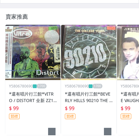
賣家推薦
Y5806780690
Y5806780690
Y5806780
*還有唱片行三館*VITR
*還有唱片行三館*BEVE
*還有唱片
O / DISTORT 全新 ZZ17
RLY HILLS 90210 THE C
E VAUGH
156(競標)
OLLEGE YEAR 二手 ZZ1
RE 二手 
$ 99
$ 99
$ 99
4109(競標)
標)
競標
競標
競標