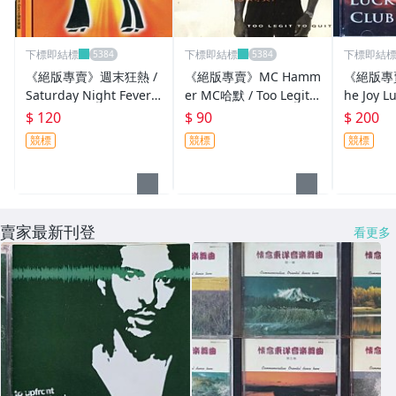
下標即結標
下標即結標
下標即結
《絕版專賣》週末狂熱 /
《絕版專賣》MC Hamm
《絕版專賣
Saturday Night Fever
er MC哈默 / Too Legit T
he Joy 
音樂劇原聲帶 (側標完整)
o Quit 系出名門 (歐版.
原聲帶 Ra
$ 120
$ 90
$ 200
無IFPI)
競標
競標
競標
賣家最新刊登
看更多