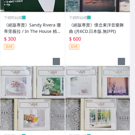
下標即結標
下標即結標
《絕版專賣》Sandy Rivera 珊
《絕版專賣》懷念東洋音樂舞
蒂里薇拉 / In The House 精選
曲 (共6CD.日本版.無IFPI)
輯 (2CD.美版)
$ 300
$ 600
競標
競標