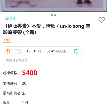
店鋪
《絕版專賣》不愛，情歌 / un-lo song 電
0
影原聲帶 (全新)
競標
01
天
19
時
36
分
48
秒結束
賣家可提前結束
$400
起標價格
20
出價增額
無
最高出價者
1
件
數量