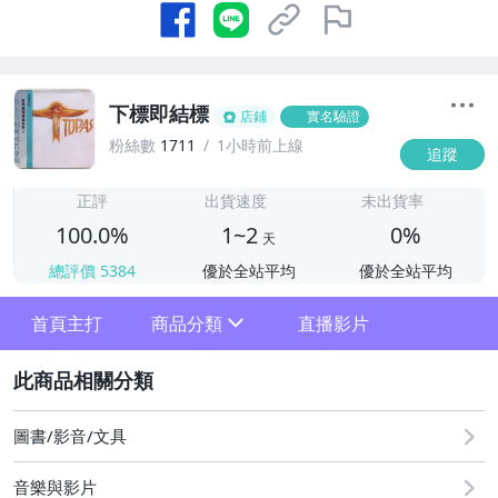
下標即結標
店鋪
實名驗證
粉絲數
1711
1小時前上線
追蹤
1
正評
出貨速度
未出貨率
100.0%
1~2
0%
天
總評價
5384
優於全站平均
優於全站平均
首頁主打
商品分類
直播影片
sign
2
其它
圖書/影音/文具
音樂與影片