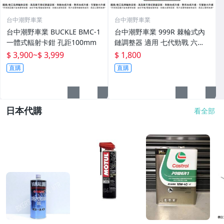
台中潮野車業
台中潮野車業
台中潮野車業 BUCKLE BMC-1
台中潮野車業 999R 棘輪式內
一體式輻射卡鉗 孔距100mm
鏈調整器 適用 七代勁戰 六代
勁戰 水冷BWS AUGUR FORCE
$ 3,900
~
$ 3,999
$ 1,800
2.0 NMAX
直購
直購
日本代購
看全部