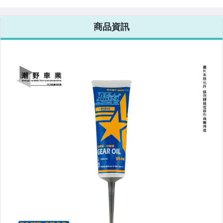
油 ST-016+
油濾心 機油芯
Z300 後照鏡前
螞蟻 220mm 
75w90 180ml
CB300R CRF300
移組 適用 STR
四卡鉗座 對四
CBR300R
250 STR 300
鉗轉接座 4MIC
商品資訊
CRF250L
對四卡座