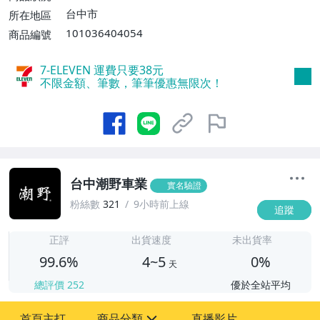
件或消費滿$2000免運費】
台中市
所在地區
101036404054
商品編號
7-ELEVEN 運費只要
38
元
不限金額、筆數，筆筆優惠無限次！
台中潮野車業
實名驗證
粉絲數
321
9小時前上線
追蹤
4
正評
出貨速度
未出貨率
99.6%
4~5
0%
天
總評價
252
優於全站平均
首頁主打
商品分類
直播影片