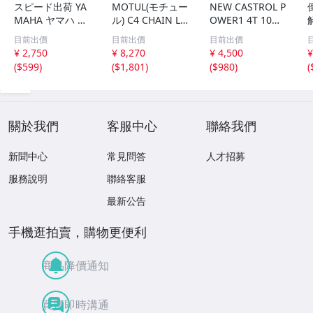
スピード出荷 YA
MOTUL(モチュー
NEW CASTROL P
MAHA ヤマハ ワ
ル) C4 CHAIN LU
OWER1 4T 10W-
イズギア サスペ
BE FACTORY LIN
40 4L×1缶 新品
目前出價
目前出價
目前出價
ンションオイル G
E (C4チェーンル
部分合成油 カス
¥ 2,750
¥ 8,270
¥ 4,500
¥
-10 フロントフォ
ブ ファクトリー
トロール パワー
(
$599
)
(
$1,801
)
(
$980
)
(
ークオイル 管理T
ライン) ス em
1
關於我們
客服中心
聯絡我們
新聞中心
常見問答
人才招募
服務說明
聯絡客服
最新公告
手機逛拍賣，購物更便利
商品降價通知
買賣即時溝通