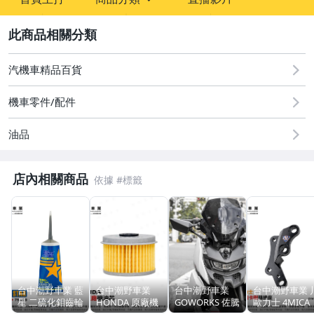
sign
2
汽機車精品百貨
汽機車精品百貨
機車零件/配件
油品
店內相關商品
台中潮野車業 藍
台中潮野車業
台中潮野車業
台中潮野車業 
星 二硫化鉬齒輪
HONDA 原廠機
GOWORKS 佐騰
歐力士 4MICA