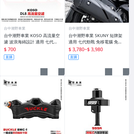
台中潮野車業
台中潮野車業
台中潮野車業 KOSO 高流量空
台中潮野車業 SKUNY 短牌架
濾 波浪海綿設計 適用 七代勁
適用 七代勁戰 免移電腦 免換
戰 CYGNUS X CYGNUS XR
線組
$ 700
$ 3,780
~
$ 3,980
直購
直購