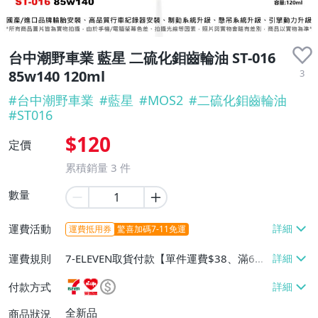
台中潮野車業 藍星 二硫化鉬齒輪油 ST-016
3
85w140 120ml
#
台中潮野車業
#
藍星
#
MOS2
#
二硫化鉬齒輪油
#
ST016
$120
定價
累積銷量
3
件
數量
運費活動
運費抵用券
驚喜加碼7-11免運
運費規則
7-ELEVEN取貨付款【單件運費$38、滿6件
或消費滿$2000免運費】、萊爾富取貨付款
付款方式
【單件運費$60、滿6件或消費滿$2000免
運費】、宅配/貨運【單件運費$150、滿6
全新品
商品狀況