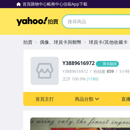
首頁
購物中心
帳務中心
信箱
App下載
Yahoo拍賣
拍賣
偶像、球員卡與郵幣
球員卡/其他收藏卡
Y3889616972
實名驗證
Y3889616972
粉絲數
659
5小
正評
100.0%
(
1180
)
首頁主打
商品分類
直
sign
偶像、球員卡與郵幣