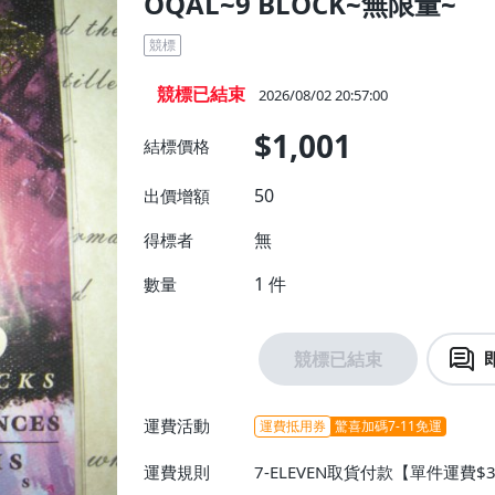
OQAL~9 BLOCK~無限量~
競標
競標已結束
2026/08/02 20:57:00
$1,001
結標價格
50
出價增額
無
得標者
1
件
數量
競標已結束
運費活動
運費抵用券
驚喜加碼7-11免運
運費規則
7-ELEVEN取貨付款【單件運費$