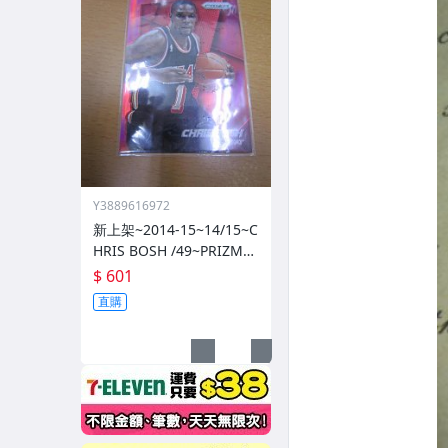
Y3889616972
新上架~2014-15~14/15~C
HRIS BOSH /49~PRIZM~S
ILVER~紅亮~低限量/49~1
$ 601
060114-1
直購