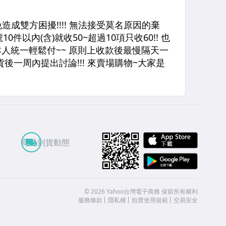
APP St
商品到貨動態
Google
©
2026
Yahoo台灣電子商務 保留所有權利
服務條款
隱私權
拍賣使用規範
交易安全