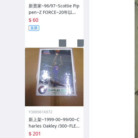
新賣家~96/97~Scottie Pip
pen~Z FORCE~20年以上
歷史~無限量~
$ 60
直購
Y3889616972
新上架~1999-00~99/00~C
harles Oakley /300~FLEE
R~~限量/300~1060114-1
$ 201