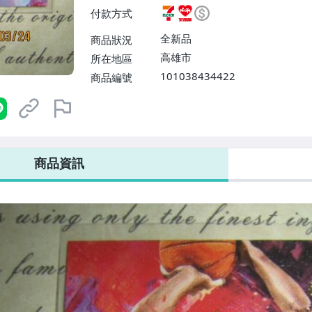
費】、7-ELEVEN取貨不付款
付款方式
運費$60、滿50件或消費滿$30
0、滿30件或消費滿$30000免
全新品
商品狀況
高雄市
所在地區
101038434422
商品編號
7-ELEVEN 運費只要
38
元
不限金額、筆數，筆筆優惠無限次！
商品資訊