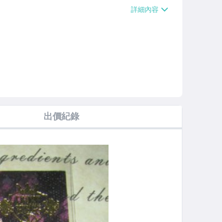
【單件運費$38】、萊爾富取貨付款【單件
0000免運費】、郵局掛號【單件運費$5
運費】
出價紀錄