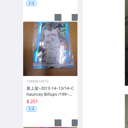
直購
Y3889616972
新上架~2013-14~13/14~C
hauncey Billups /199~PR
IZM~SILVER~藍亮~限量/1
$ 251
99~1060114-1
直購