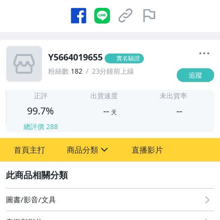
Y5664019655
實名驗證
粉絲數
182
23分鐘前上線
追蹤
-
-
正評
出貨速度
未出貨率
99.7%
--
--
天
總評價
288
-
首頁主打
商品分類
直播影片
-
sign
圖書/影音/文具
2
圖書/影音/文具