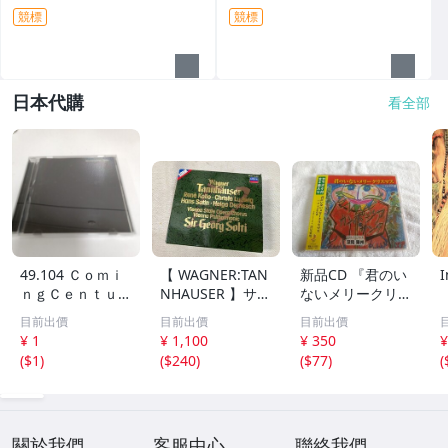
競標
競標
日本代購
看全部
49.104 Ｃｏｍｉ
【 WAGNER:TAN
新品CD 『君のい
ｎｇＣｅｎｔｕｒ
NHAUSER 】サ
ないメリークリス
／ベストオブカミ
ー・ゲオルグ・シ
マス』 作詞/作
目前出價
目前出價
目前出價
ングセンチ 08
ョルティ CD ウィ
曲/歌 深見東
¥ 1
¥ 1,100
¥ 350
¥
ーン・フィルハー
州 ワールドメイ
(
$1
)
(
$240
)
(
$77
)
(
モニー管弦楽団
ト たちばな出版
關於我們
客服中心
聯絡我們