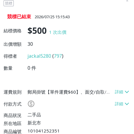
競標
競標已結束
2026/07/25 15:15:43
$500
結標價格
1
次出價
30
出價增額
jackal5280
(
797
)
得標者
0
件
數量
運費規則
郵局掛號【單件運費$60】、面交/自取/不
寄送【免運費】
付款方式
二手品
商品狀況
新北市
所在地區
101041252351
商品編號