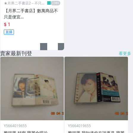
★月界二手書店2～不只是
便宜...★
【月界二手書店】數萬商品不
只是便宜…
$ 1
直購
賣家最新刊登
看更多
Y5664019655
Y5664019655
黎瑞恩 秘密 寶麗金唱片
黎瑞恩 我知道你在說再見 寶麗