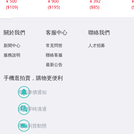
¥ 500
¥ 900
¥ 392
¥
1A209
DL(MP3CD)☆
(
$109
)
(
$195
)
(
$85
)
(
關於我們
客服中心
聯絡我們
新聞中心
常見問答
人才招募
服務說明
聯絡客服
最新公告
手機逛拍賣，購物更便利
商品降價通知
買賣即時溝通
商品到貨動態