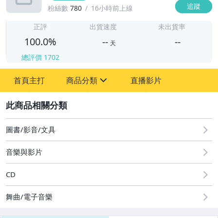
追蹤
粉絲數
780
16小時前上線
-
-
正評
出貨速度
未出貨率
100.0%
--
--
天
總評價
1702
-
首頁主打
商品分類
直播影片
-
sign
其它
2
圖書/影音/文具
音樂與影片
CD
舞曲/電子音樂