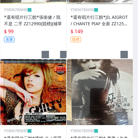
Y5806780690
Y5806780690
*還有唱片行三館*張衛健 / 我
*還有唱片行三館*JIL AIGROT
不是 二手 ZZ12990(競標)(補單
/ CHANTE PIAF 全新 ZZ12526
(競標)
$ 99
$ 149
直購
競標
Y5806780690
Y5806780690