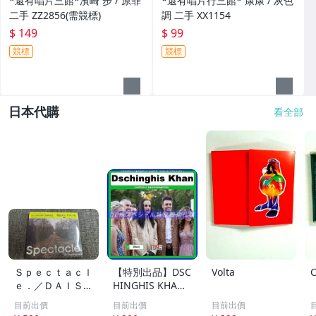
*還有唱片三館*濱崎 步 / 原罪
*還有唱片行三館* 康康 / 灰色
二手 ZZ2856(需競標)
調 二手 XX1154
$ 149
$ 99
競標
競標
日本代購
看全部
Ｓｐｅｃｔａｃｌ
【特別出品】DSC
Volta
ｅ．／ＤＡＩＳＨ
HINGHIS KHAN/
Ｉ ＤＡＮＣＥ /
ジンギスカン 精
目前出價
目前出價
目前出價
XNAE 10022/CD/
選集 110歌! 音楽