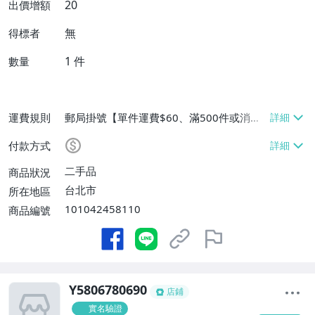
20
出價增額
無
得標者
1
件
數量
運費規則
郵局掛號【單件運費$60、滿500件或消費
滿$20000免運費】
付款方式
二手品
商品狀況
台北市
所在地區
101042458110
商品編號
Y5806780690
店鋪
實名驗證