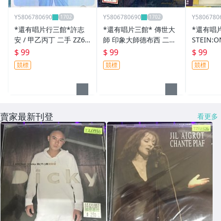
Y5806780690
Y5806780690
Y5806780
*還有唱片行三館*許志
*還有唱片三館* 傳世大
*還有唱片
安 / 甲乙丙丁 二手 ZZ63
師 印象大師德布西 二手
STEIN:O
97(需競標)
ZZ2041(需競標)
MICHAE
$ 99
$ 99
$ 99
ZZ13851
競標
競標
競標
賣家最新刊登
看更多