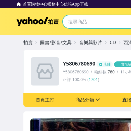
首頁
購物中心
帳務中心
信箱
App下載
Yahoo拍賣
拍賣
圖書/影音/文具
音樂與影片
CD
西
Y5806780690
店鋪
實名
Y5806780690
粉絲數
780
11小
正評
100.0%
(
1701
)
首頁主打
商品分類
直
sign
其它