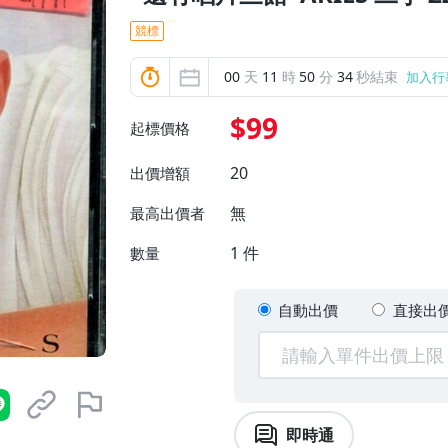
競標
00
天
11
時
50
分
32
秒結束
加入行
$99
起標價格
20
出價增額
無
最高出價者
1
件
數量
自動出價
直接出
即時通