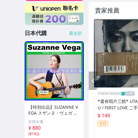
賣家推薦
日本代購
看全部
PREV
Y5806780690
*還有唱片三館* UTAD
【特別出品】SUZANNE V
U / FIRST LOVE 二手
EGA スザンヌ・ヴェガ 精
(需競標)
$ 149
選集 100歌 音楽DL(MP3C
目前出價
競標
D)☆
¥ 880
(
$192
)