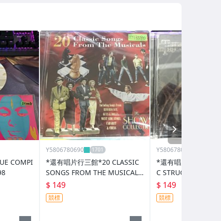
NEXT
Y5806780690
Y5806780690
E COMPI
*還有唱片行三館*20 CLASSIC
*還有唱片行三館*THE 
0498
SONGS FROM THE MUSICALS
C STRUGGLE / FEEL 
全新 ZZ13590(競標)
二手 ZZ16695(競標)
$ 149
$ 149
競標
競標