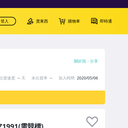
登入
賣東西
購物車
即時通
關於我
分享
出貨速度
--
天
未出貨率
--
加入時間
2020/05/06
Z1991(需競標)