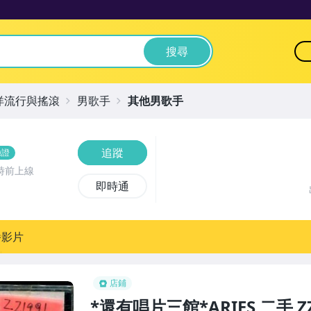
搜尋
洋流行與搖滾
男歌手
其他男歌手
追蹤
驗證
時前上線
即時通
播影片
店鋪
*還有唱片三館*ARIES 二手 Z