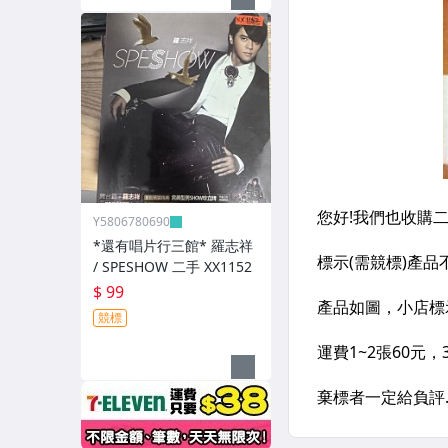
Y5806780690
*還有唱片行三館* 羅志祥
/ SPESHOW 二手 XX1152
$ 99
競標