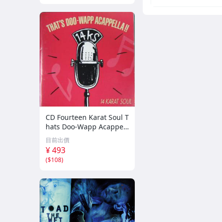
CD Fourteen Karat Soul T
hats Doo-Wapp Acappell
a PCCY00374 Canyon Int
目前出價
ernational /00110
¥ 493
(
$108
)