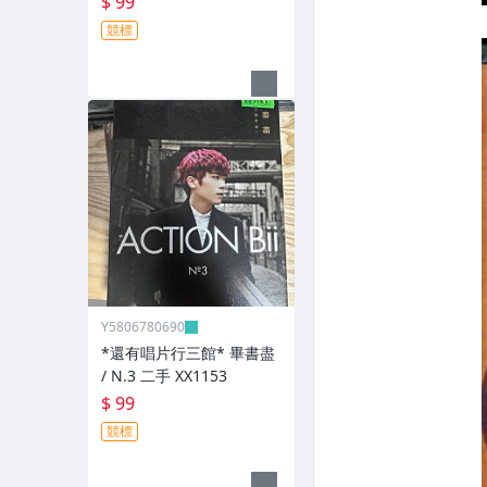
$ 99
競標
Y5806780690
*還有唱片行三館* 畢書盡
/ N.3 二手 XX1153
$ 99
競標