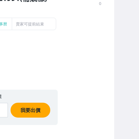
0
事曆
賣家可提前結束
價
我要出價