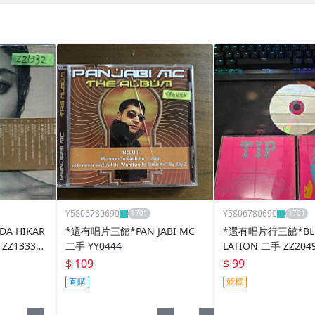
Y5806780690
Y5806780690
A HIKAR
*還有唱片三館*PAN JABI MC
*還有唱片行三館*BLU
 ZZ1333
二手 YY0444
LATION 二手 ZZ2
$ 109
$ 99
直購
競標