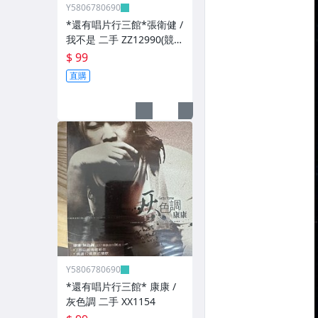
Y5806780690
*還有唱片行三館*張衛健 /
我不是 二手 ZZ12990(競
標)(補單
$ 99
直購
Y5806780690
*還有唱片行三館* 康康 /
灰色調 二手 XX1154