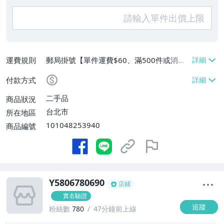
運費規則
郵局掛號【單件運費$60、滿500件或消費
滿$20000免運費】
付款方式
二手品
商品狀況
台北市
所在地區
101048253940
商品編號
Y5806780690
店鋪
實名驗證
追蹤
粉絲數
780
47分鐘前上線
-