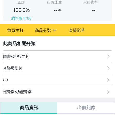
-
正評
出貨速度
未出貨率
100.0%
--
--
天
總評價
1700
-
首頁主打
商品分類
直播影片
-
sign
其它
2
圖書/影音/文具
音樂與影片
CD
輕音樂/功能音樂
商品資訊
出價紀錄