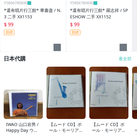
Y5806780690
Y5806780690
*還有唱片行三館* 畢書盡 / N.
*還有唱片行三館* 羅志祥 / SP
3 二手 XX1153
ESHOW 二手 XX1152
$ 99
$ 99
競標
競標
日本代購
看全部
IWAO 山口岩男 /
【ムード CD】ポ
【ムード CD】ポ
Happy Day ウク
ール・モーリア /
ール・モーリア /
レレ・アルバム
世界のロック・ポ
フレンチ・ポップ