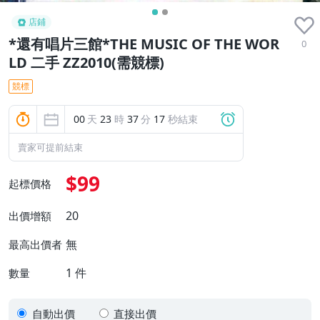
店鋪
*還有唱片三館*THE MUSIC OF THE WOR
0
LD 二手 ZZ2010(需競標)
競標
00
天
23
時
37
分
16
秒結束
賣家可提前結束
$99
起標價格
20
出價增額
無
最高出價者
1
件
數量
自動出價
直接出價