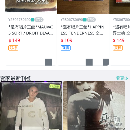
Y5806780690
Y5806780690
Y5806780
*還有唱片三館*MAUVAI
*還有唱片三館*HAPPIN
*還有唱片
S SORT / DROIT DEVAN
ESS TENDERNESS 全新
浮士德 全新
T 二手 ZZ11777(需競標)
YY0524
競標)
$ 149
$ 109
$ 149
競標
直購
競標
賣家最新刊登
看更多