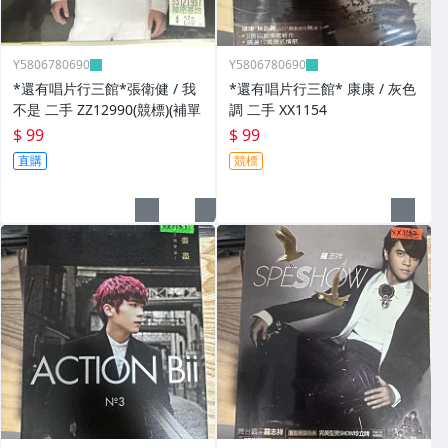
Y5806780690
Y5806780690
*還有唱片行三館*張衛健 / 我
*還有唱片行三館* 康康 / 灰色
不是 二手 ZZ12990(競標)(補單
調 二手 XX1154
$ 99
$ 99
直購
競標