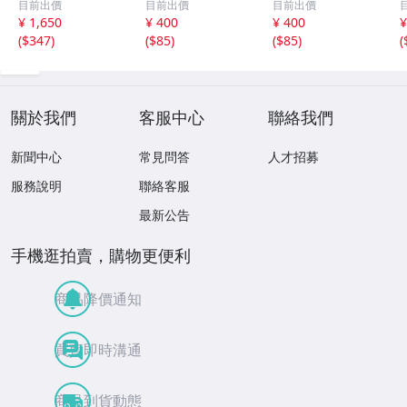
目前出價
目前出價
目前出價
傑作 廃盤CD 稀少
ップス・ヒット集
ス集 雪が降る、
¥ 1,650
¥ 400
¥ 400
¥
品 帯付 ケツメイ
レット・イット・
シバの女王、愛の
(
$347
)
(
$85
)
(
$85
)
(
シ / Ryoji / 馬場
ビー、ヘイ・ジュ
休日、あなたのと
俊英 / 坂田学 / 西
ード、明日の架け
りこ 全20曲
本明 / 田中義人
る橋 全20曲
關於我們
客服中心
聯絡我們
新聞中心
常見問答
人才招募
服務說明
聯絡客服
最新公告
手機逛拍賣，購物更便利
商品降價通知
買賣即時溝通
商品到貨動態