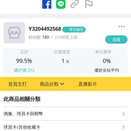
Y3204492568
實名驗證
粉絲數
180
2小時前上線
追蹤
1
正評
出貨速度
未出貨率
99.5%
1
0%
天
總評價
212
優於全站平均
首頁主打
商品分類
直播影片
sign
2
偶像、球員卡與郵幣
偶像、球員卡與郵幣
球員卡/其他收藏卡