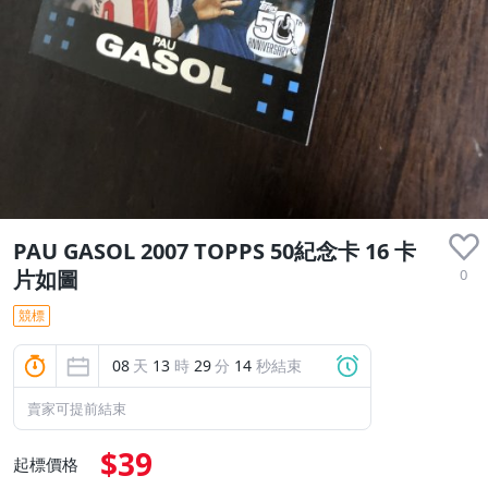
PAU GASOL 2007 TOPPS 50紀念卡 16 卡
0
片如圖
競標
08
天
13
時
29
分
14
秒結束
賣家可提前結束
$39
起標價格