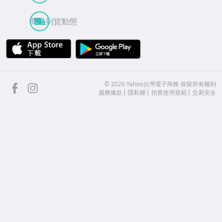
商品到貨動態
APP Store
Google Play
facebook
Instagram
©
2026
Yahoo台灣電子商務 保留所有權利
服務條款
隱私權
拍賣使用規範
交易安全