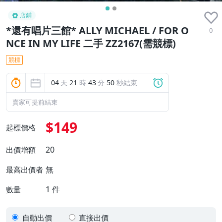
店鋪
*還有唱片三館* ALLY MICHAEL / FOR O
0
NCE IN MY LIFE 二手 ZZ2167(需競標)
競標
04
天
21
時
43
分
49
秒結束
賣家可提前結束
$149
起標價格
20
出價增額
無
最高出價者
1
件
數量
自動出價
直接出價