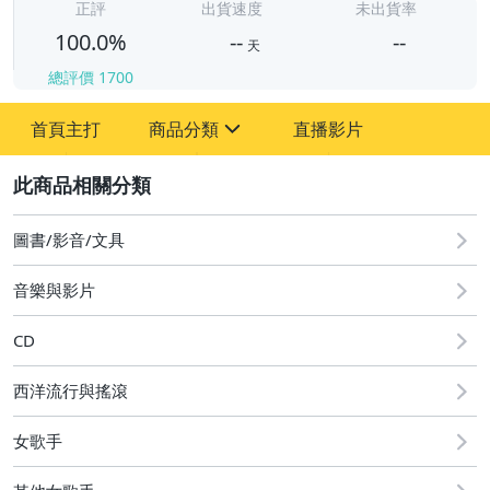
-
正評
出貨速度
未出貨率
100.0%
--
--
天
總評價
1700
-
首頁主打
商品分類
直播影片
-
sign
其它
2
圖書/影音/文具
音樂與影片
CD
西洋流行與搖滾
女歌手