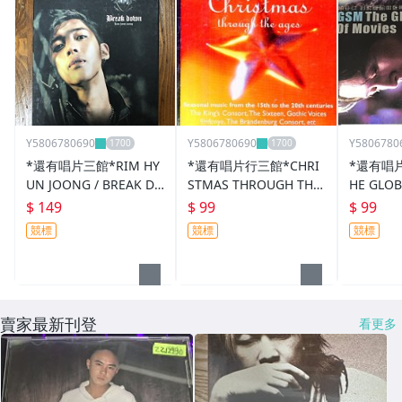
Y5806780690
Y5806780690
Y5806780
*還有唱片三館*RIM HY
*還有唱片行三館*CHRI
*還有唱片
UN JOONG / BREAK DO
STMAS THROUGH THE
HE GLO
WN 二手 XX0981
AGES 二手 ZZ6283(需競
F MOVIE
$ 149
$ 99
$ 99
標)
4(需競標)
競標
競標
競標
賣家最新刊登
看更多