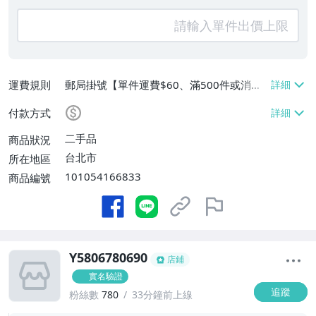
運費規則
郵局掛號【單件運費$60、滿500件或消費
滿$20000免運費】
付款方式
二手品
商品狀況
台北市
所在地區
101054166833
商品編號
Y5806780690
店鋪
實名驗證
追蹤
粉絲數
780
33分鐘前上線
-