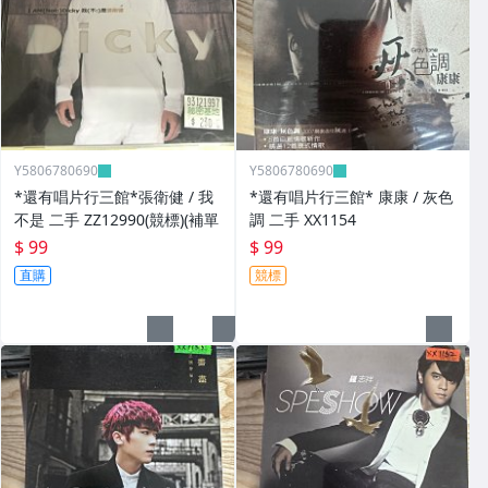
Y5806780690
Y5806780690
*還有唱片行三館*張衛健 / 我
*還有唱片行三館* 康康 / 灰色
不是 二手 ZZ12990(競標)(補單
調 二手 XX1154
$ 99
$ 99
直購
競標