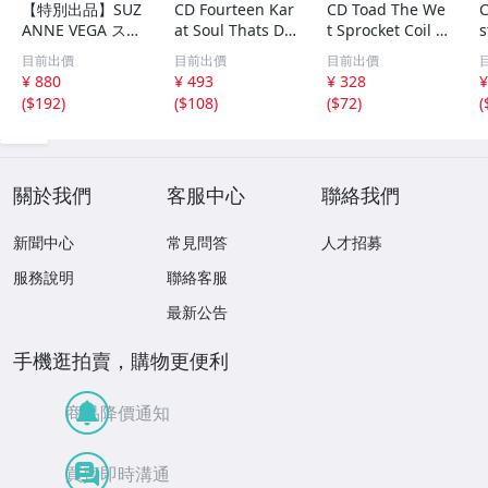
【特別出品】SUZ
CD Fourteen Kar
CD Toad The We
C
ANNE VEGA スザ
at Soul Thats Do
t Sprocket Coil C
s
ンヌ・ヴェガ 精
o-Wapp Acappel
K67862 Columbi
O
目前出價
目前出價
目前出價
選集 100歌 音楽D
la PCCY00374 Ca
a /00110
5
¥ 880
¥ 493
¥ 328
¥
L(MP3CD)☆
nyon Internatio
0
(
$192
)
(
$108
)
(
$72
)
(
nal /00110
關於我們
客服中心
聯絡我們
新聞中心
常見問答
人才招募
服務說明
聯絡客服
最新公告
手機逛拍賣，購物更便利
商品降價通知
買賣即時溝通