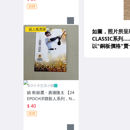
競標
超人氣賣家
老D小卡交流小鋪
鎮 軟銀鷹 - 廣瀨隆太 【24
EPOCH洋聯新人系列，N
O.15】RC新人卡
$ 40
競標