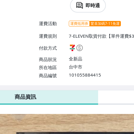
即時通
運費活動
運費抵用券
驚喜加碼7-11免運
運費規則
7-ELEVEN取貨付款【單件運費$
$38】、宅配/貨運【單件運費$
付款方式
【單件運費$31、滿10件或消費
$60】
全新品
商品狀況
台中市
所在地區
101055884415
商品編號
7-ELEVEN 運費只要
38
元
不限金額、筆數，筆筆優惠無限次！
商品資訊