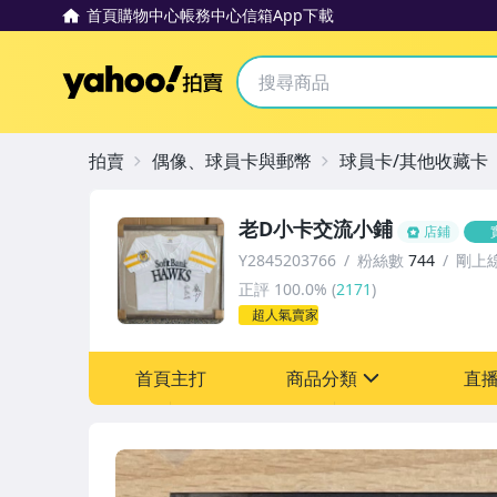
首頁
購物中心
帳務中心
信箱
App下載
Yahoo拍賣
拍賣
偶像、球員卡與郵幣
球員卡/其他收藏卡
老D小卡交流小鋪
店鋪
Y2845203766
粉絲數
744
剛上
正評
100.0%
(
2171
)
超人氣賣家
首頁主打
商品分類
直
sign
其它