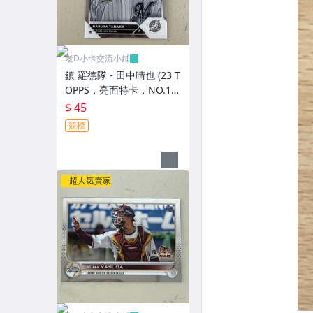
老D小卡交流小鋪
鎮 羅德隊 - 田中晴也 (23 T
OPPS，亮面特卡，NO.17
2) RC新人卡
$ 45
競標
超人氣賣家