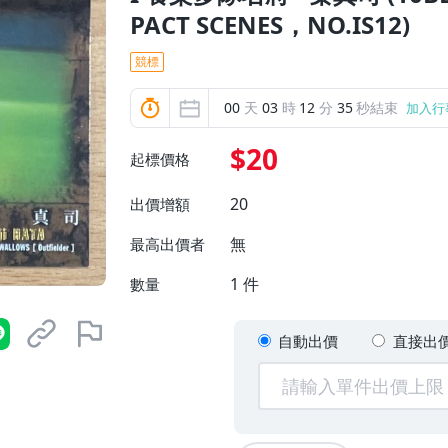
PACT SCENES，NO.IS12)
競標
00
天
03
時
12
分
34
秒結束
加入行
$20
起標價格
20
出價增額
無
最高出價者
1
件
數量
自動出價
直接出