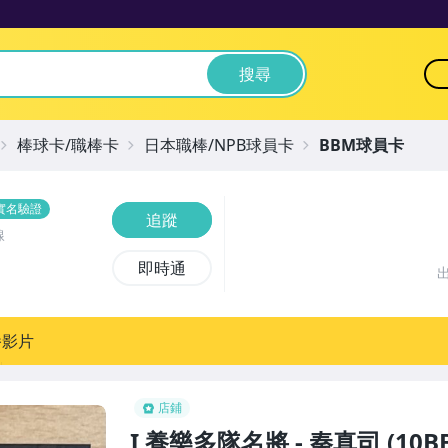
搜尋
棒球卡/職棒卡
日本職棒/NPB球員卡
BBM球員卡
實名驗證
追蹤
線
即時通
播影片
店鋪
I 養樂多隊名將 - 秦真司 (1