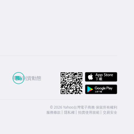
APP St
商品到貨動態
Google
©
2026
Yahoo台灣電子商務 保留所有權利
服務條款
隱私權
拍賣使用規範
交易安全