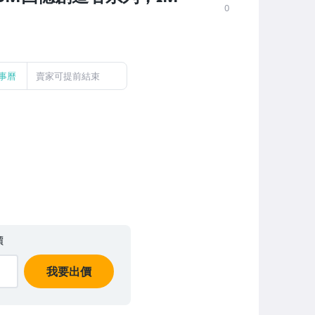
0
事曆
賣家可提前結束
價
我要出價