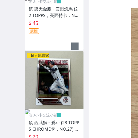
老D小卡交流小鋪
鎮 樂天金鷹 - 安田悠馬 (2
2 TOPPS，亮面特卡，NO.
82) RC新人卡
$ 45
競標
超人氣賣家
老D小卡交流小鋪
鎮 西武獅 - 愛斗 (23 TOPP
S CHROME卡，NO.27) 亮
面卡
$ 20