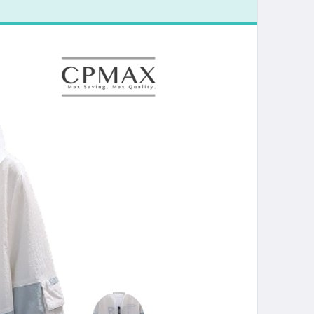
運動外套 機
外套 外套 工裝
生西裝外套
套 男生衣著 夾
男
套【C24】
大尺碼
【CHCO82】
克外套
套 
【C149】
【C157】