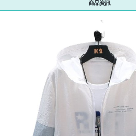
商品資訊
鋪棉外套 秋
衣外套 高磅數加
休閒夾克 外套
潮流外套 日系夾
套 
外套男
厚外套 【C30】
夾克 【C186】
克 【C189】
車外
226】