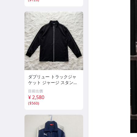
紡 古着
ダブリュー トラックジャ
ケット ジャージ スタンド
カラー フルジップ(L)メン
目前出價
ズ 61A63B
¥ 2,580
(
$560
)