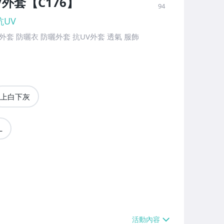
V外套【C176】
94
抗UV
套 防曬衣 防曬外套 抗UV外套 透氣 服飾
上白下灰
L