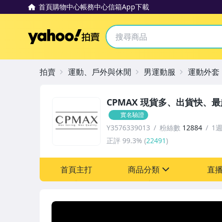
首頁
購物中心
帳務中心
信箱
App下載
Yahoo拍賣
拍賣
運動、戶外與休閒
男運動服
運動外套
CPMAX 現貨多、出貨快、
實名驗證
Y3576339013
粉絲數
12884
1
正評
99.3%
(
22491
)
首頁主打
商品分類
直
sign