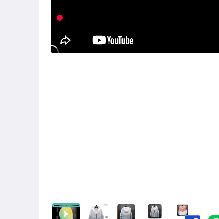
手機、配件與通訊
美容保養與彩妝
電腦、平板與周邊
運動、戶外與休閒
嬰幼兒與孕婦
寵物用品與水族
汽機車精品百貨
玩具、模型與公仔
居家、家具與園藝
男性精品與服飾
女裝與服飾配件