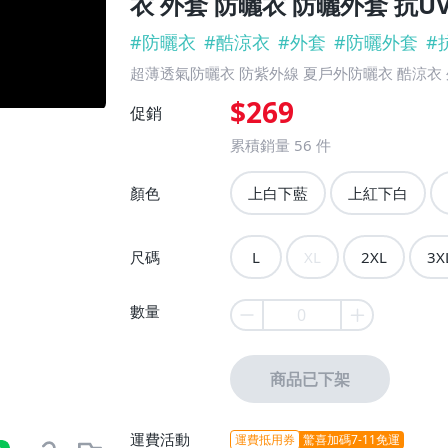
衣 外套 防曬衣 防曬外套 抗U
#
防曬衣
#
酷涼衣
#
外套
#
防曬外套
#
超薄透氣防曬衣 防紫外線 夏戶外防曬衣 酷涼衣 外
$269
促銷
累積銷量
56
件
顏色
上白下藍
上紅下白
尺碼
L
XL
2XL
3X
數量
商品已下架
運費活動
運費抵用券
驚喜加碼7-11免運