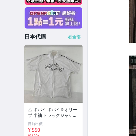
日本代購
看全部
△ ポパイ ポパイ＆オリー
ブ 半袖 トラックジャケッ
ト メンズ L ホワイト ジャ
目前出價
ージ バックプリント キャ
¥ 550
ラクター ポリエステル 混
(
$120
)