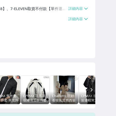
38】、7-ELEVEN取貨不付款【單件運費
50】
NEXT
MAX 男外套
CPMAX 日系原
Charlotte 巨好
CPMAX 復古工
CP
行外套 夾克外
宿潮流工裝外套
看韓風質感西裝
裝連帽夾克外套
帽外
騎車外套 防
多口袋外套 工裝
外套 敲碗高定小
韓版百搭連帽外
外
外套 帥氣外套
外套 帥氣外套
西裝 無比修飾身
套 防風外套 外
套 
倫外套 輕薄外
防寒外套 大尺碼
形的收腰外套 女
套 夾克 連帽外
鍊