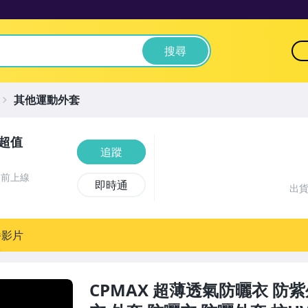
搜尋
其他運動外套
最超值
追蹤
週前上線
即時通
出
播影片
CPMAX 超薄透氣防曬衣 防