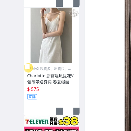
CPMAX 現貨多、出貨快、最
超值
Charlotte 新宮廷風提花V
領吊帶連身裙 春夏緞面垂
感長裙 文藝復古緹花無袖
$ 575
背心長裙【CHSK139】
直購