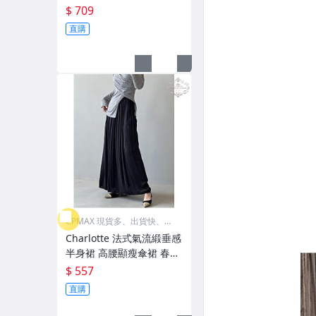
V字領鬆緊腰法式摺皺長裙
$ 709
【CHSK142】
直購
CPMAX 現貨多、出貨快、最
超值
Charlotte 法式氣流緞垂感
半身裙 高腰顯瘦傘裙 春夏
新款簡約顯瘦高腰傘裙 半
$ 557
身裙【CHSK141】
直購