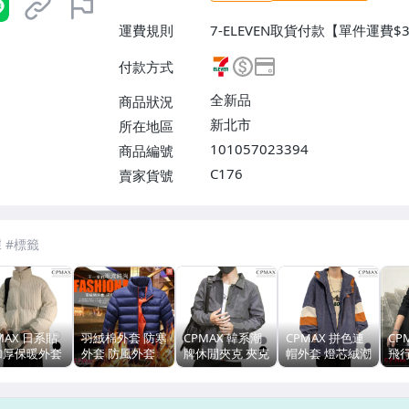
運費規則
7-ELEVEN取貨付款【單件運費$
$38】、宅配/貨運【單件運費$1
付款方式
全新品
商品狀況
新北市
所在地區
101057023394
商品編號
C176
賣家貨號
7-ELEVEN 運費只要
38
元
不限金額、筆數，筆筆優惠無限次！
MAX 日系貼
羽絨棉外套 防寒
CPMAX 韓系潮
CPMAX 拼色連
CP
加厚保暖外套
外套 防風外套
牌休閒夾克 夾克
帽外套 燈芯絨潮
飛
領棉襖外套 冬
男外套 保暖外套
外套 造型夾克
牌復古日系潮流
套 
外套 長袖外套
抗寒外套 立領外
男夾克 潮牌夾克
夾克 男外套 夾
風
暖外套 百搭外
套 機車外套 風
外套 防風外套
克外套 連帽外套
英