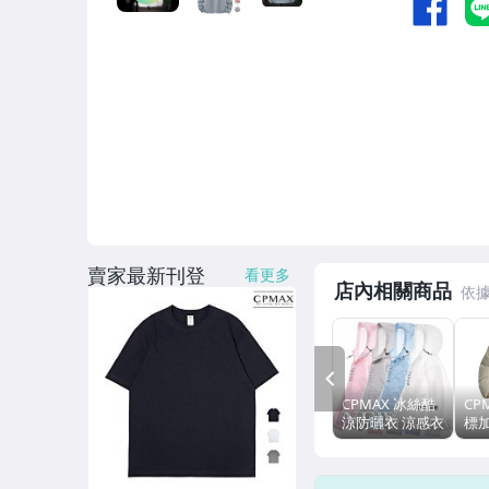
手錶與飾品配件
家電與影音視聽
賣家最新刊登
看更多
店內相關商品
PREV
CPMAX 冰絲酷
CP
涼防曬衣 涼感衣
標
防紫外線冰感透
立
氣彈力 情侶防曬
季
服 連帽運動外套
保