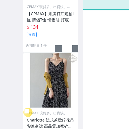
防曬外套 冰絲外
套 
CPMAX 現貨多、出貨快、最
套【C212】
冬
超值
【C
【CPMAX】潮牌打底短袖t
恤 情侶T恤 情侶裝 打底衫
素T 百搭 短袖T恤 夏季T恤
$ 134
【T291】
直購
近期銷量 1 件
CPMAX 現貨多、出貨快、最
超值
Charlotte 法式茶歇碎花吊
帶連身裙 高品質加密碎花