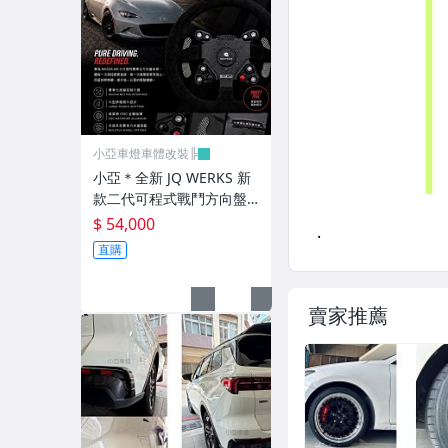
前後保桿.前後下巴.側裙.尾翼
升降機.汽車零件.鈑金零件
內.外把手.後視鏡.LED後視鏡
大燈框.後燈框.側燈框.霧燈框
小亞車燈車體改裝╠
煞車油門踏板.冷光迎賓踏板
小亞＊全新 JQ WERKS 新
款二代可程式戰鬥方向盤
排氣管.內龜板.下護板.擋泥板
機構 高階版PODIUM機構
$ 54,000
標配超轉燈
牌照燈.室內燈.照地燈
直購
原廠改裝水箱罩.通風網
賣家推薦
各車系燈眉.空力套件
非常機車
車用精品百貨類.各車系晴雨窗