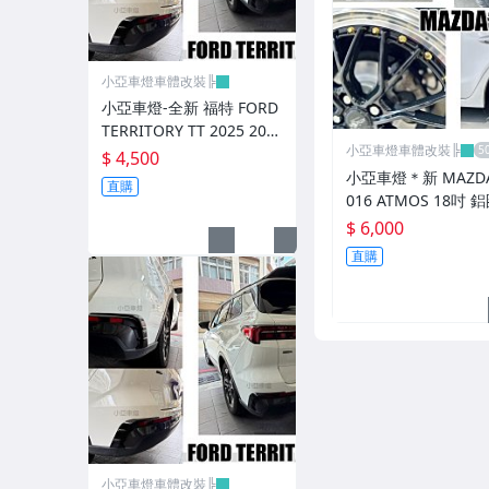
避震器.卡鉗.來另片.短彈簧
CUSCO / HARDRACE 各車系結構桿.拉桿
小亞車燈車體改裝╠
進氣套件 進氣系統 全系列
小亞車燈-全新 福特 FORD
TERRITORY TT 2025 202
其它
小亞車燈車體改裝╠
6 AWK 亮黑 後保上風刀 風
$ 4,500
刀 一組2片
小亞車燈＊新 MAZDA3
直購
016 ATMOS 18吋 
*8.5 5/108 ET40 
$ 6,000
車邊 鉚釘款
直購
小亞車燈車體改裝╠