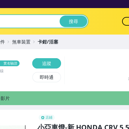
搜尋
零件
煞車裝置
卡鉗/活塞
追蹤
實名驗證
線
即時通
播影片
店鋪
小亞車燈-新 HONDA CRV 5 5.