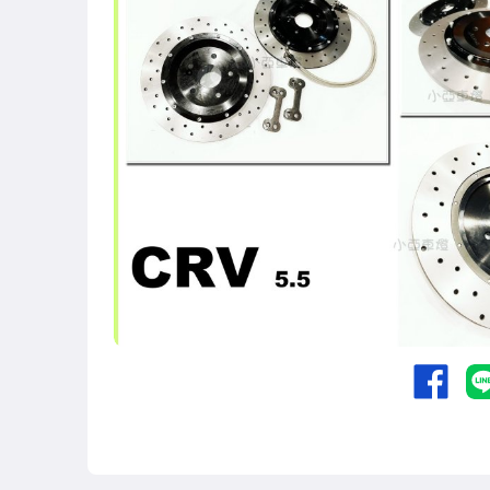
其他汽車零配件
原廠=規格大燈.正廠大燈
改裝=R8燈眉款DRL大燈
改裝=晶鑽大燈.黑框大燈
改裝=光圈魚眼大燈.一般魚眼大燈
手工改=3D/CCFL/COB光圈魚眼大燈
客製=光圈魚眼導光條日行燈系列
超薄型HID氙氣燈泡.大燈燈泡
通用型DRL日行燈.R8日行燈
原廠型=角燈.晶鑽.黑框.黃角燈
前保桿小燈.晶鑽.黑框小燈