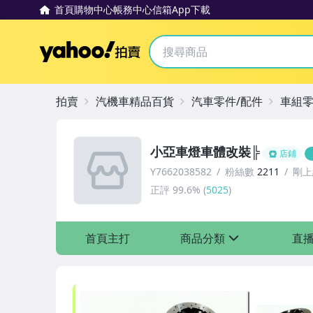
首頁
購物中心
帳務中心
信箱
App下載
Yahoo拍賣
拍賣
汽機車精品百貨
汽車零件/配件
車組
小亞車燈車體改裝╠
店鋪
Y7662038582
粉絲數
2211
剛上
正評
99.6%
(
5025
)
首頁主打
商品分類
直
sign