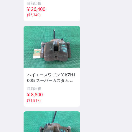
0544-01/10.0220-0787.4
目前出價
¥ 26,400
(
$5,749
)
ハイエースワゴン Y-KZH1
00G スーパーカスタム 純
正 右フロントキャリパー
目前出價
39104 L005
¥ 8,800
(
$1,917
)