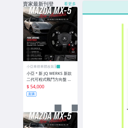
賣家最新刊登
看更多
LED側燈.晶鑽.燻黑.黃側燈
原廠型尾燈.紅白晶鑽尾燈
黑框尾燈.圓燈型尾燈.LED尾燈
前後保桿側燈.後保桿LED反光片
原廠型霧燈.晶鑽及燻黑霧燈.
各車系LED後保桿下霧燈
小亞車燈車體改裝╠
專用型魚眼霧燈.光圈魚眼霧燈
小亞＊新 JQ WERKS 新款
二代可程式戰鬥方向盤 機
BMW光圈燈泡.CCFL光圈
構 高階版PODIUM機構標
$ 54,000
配超轉燈
直購
LED第三剎車燈.LED燈泡
各車系專用DRL日行燈
車身標誌MARK.車身飾條