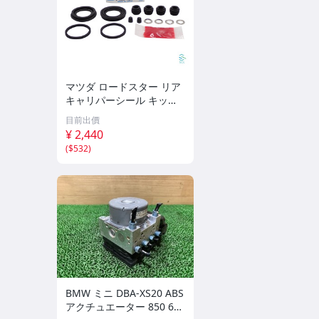
マツダ ロードスター リア
キャリパーシール キット
Miyaco TP64 ロードスタ
目前出價
ー コンバーチブル NDERC
¥ 2,440
ND5RC NCEC ミヤコ TP-6
(
$532
)
4
BMW ミニ DBA-XS20 ABS
アクチュエーター 850 688