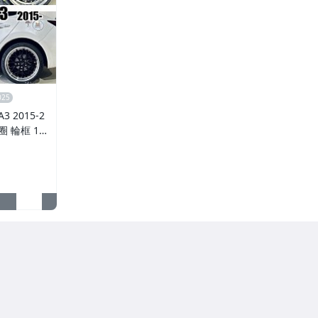
 2015-2
鋁圈 輪框 18
5孔108 銀黑