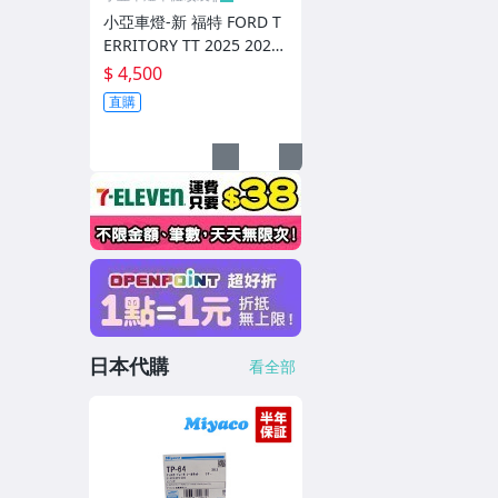
小亞車燈-新 福特 FORD T
ERRITORY TT 2025 2026
AWK 亮黑 後保上風刀 風
$ 4,500
刀 一組2片
直購
日本代購
看全部