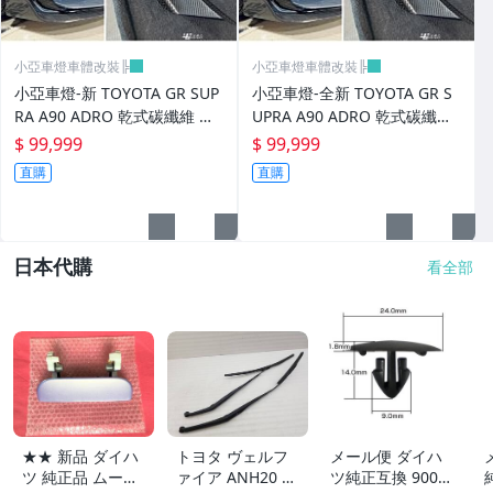
小亞車燈車體改裝╠
小亞車燈車體改裝╠
小亞車燈-新 TOYOTA GR SUP
小亞車燈-全新 TOYOTA GR S
RA A90 ADRO 乾式碳纖維 前
UPRA A90 ADRO 乾式碳纖維
保桿風刀 前保 風刀
前保桿風刀 前保 風刀
$ 99,999
$ 99,999
直購
直購
日本代購
看全部
★★ 新品 ダイハ
トヨタ ヴェルフ
メール便 ダイハ
ツ 純正品 ムーヴ
ァイア ANH20 A
ツ純正互換 9004