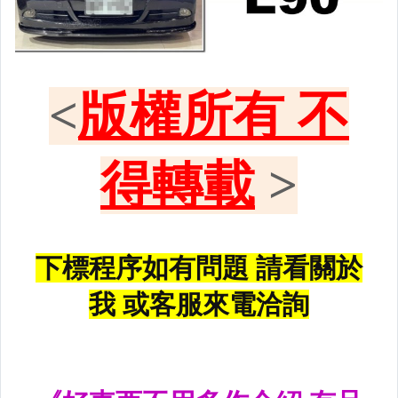
原廠型尾燈.紅白晶鑽尾燈
黑框尾燈.圓燈型尾燈.LED尾燈
前後保桿側燈.後保桿LED反光片
原廠型霧燈.晶鑽及燻黑霧燈.
各車系LED後保桿下霧燈
專用型魚眼霧燈.光圈魚眼霧燈
BMW光圈燈泡.CCFL光圈
LED第三剎車燈.LED燈泡
各車系專用DRL日行燈
車身標誌MARK.車身飾條
前後保桿.前後下巴.側裙.尾翼