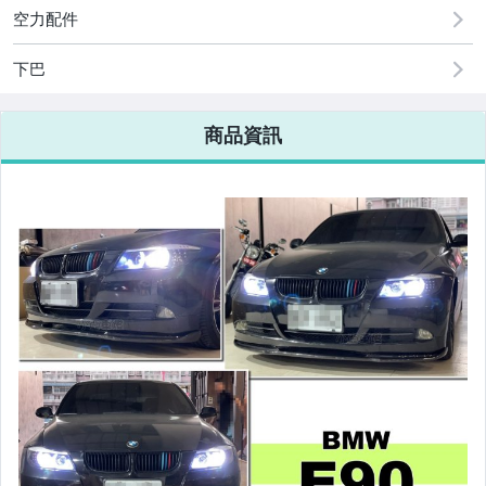
原廠=規格大燈.正廠大燈
空力配件
改裝=R8燈眉款DRL大燈
下巴
改裝=晶鑽大燈.黑框大燈
商品資訊
改裝=光圈魚眼大燈.一般魚眼大燈
手工改=3D/CCFL/COB光圈魚眼大燈
客製=光圈魚眼導光條日行燈系列
超薄型HID氙氣燈泡.大燈燈泡
通用型DRL日行燈.R8日行燈
原廠型=角燈.晶鑽.黑框.黃角燈
前保桿小燈.晶鑽.黑框小燈
LED側燈.晶鑽.燻黑.黃側燈