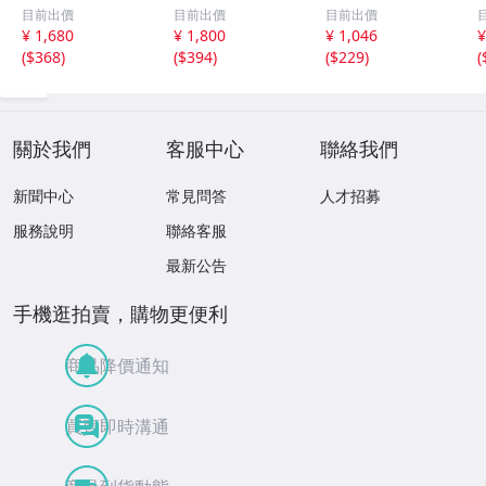
L150S L152S L16
NH25 純正 ワイ
4-68280同等 フ
目前出價
目前出價
目前出價
0S リアゲート バ
パーアーム 左右
ードインシュレー
¥ 1,680
¥ 1,800
¥ 1,046
¥
ックドア トラン
セット [D98 CW-
ター スクリュー
(
$368
)
(
$394
)
(
$229
)
(
ク 後ろ ドアノブ
35]
グロメット クリ
アウターハンドル
ップ リベット VO
P10 紫 ラベンダ
STONE BC5501 1
ー
0個
關於我們
客服中心
聯絡我們
新聞中心
常見問答
人才招募
服務說明
聯絡客服
最新公告
手機逛拍賣，購物更便利
商品降價通知
買賣即時溝通