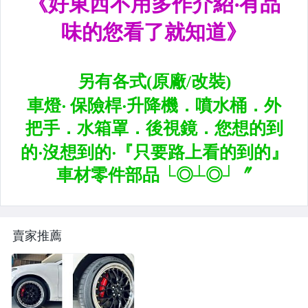
升降機.汽車零件.鈑金零件
內.外把手.後視鏡.LED後視鏡
大燈框.後燈框.側燈框.霧燈框
煞車油門踏板.冷光迎賓踏板
排氣管.內龜板.下護板.擋泥板
牌照燈.室內燈.照地燈
原廠改裝水箱罩.通風網
各車系燈眉.空力套件
賣家推薦
非常機車
車用精品百貨類.各車系晴雨窗
避震器.卡鉗.來另片.短彈簧