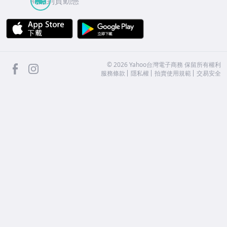
商品到貨動態
APP Store
Google Play
facebook
Instagram
©
2026
Yahoo台灣電子商務 保留所有權利
服務條款
隱私權
拍賣使用規範
交易安全