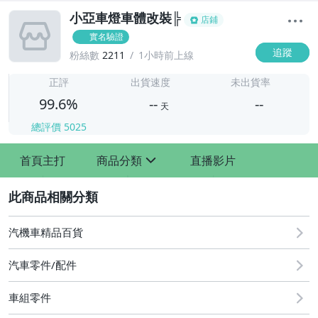
小亞車燈車體改裝╠
店鋪
實名驗證
追蹤
粉絲數
2211
1小時前上線
-
-
正評
出貨速度
未出貨率
99.6%
--
--
天
總評價
5025
-
首頁主打
商品分類
直播影片
-
sign
2
汽機車精品百貨
汽車零件/配件
車組零件
其他汽車零配件