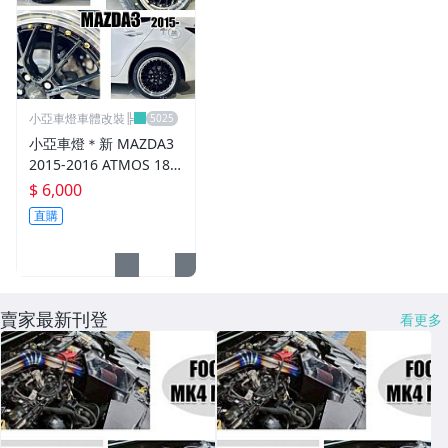
CUSCO / HARDRACE 各車系結構桿.拉桿
進氣套件 進氣系統 全系列
其它
小亞車燈車體改裝╠
小亞車燈＊新 MAZDA3
2015-2016 ATMOS 18
吋 鋁圈 輪框 18*8.5 5/1
$ 6,000
08 ET40 5孔108 銀黑車
直購
邊 鉚釘款
賣家最新刊登
看更多