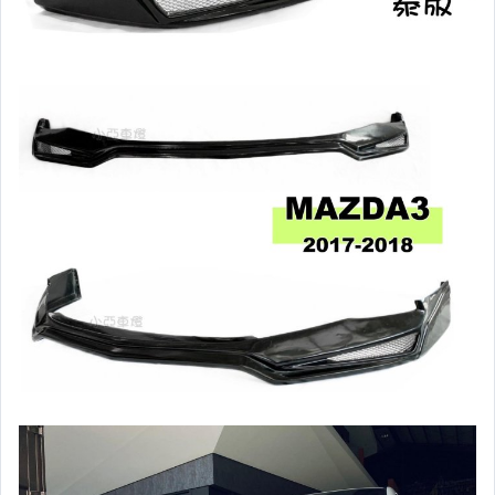
黑框尾燈.圓燈型尾燈.LED尾燈
前後保桿側燈.後保桿LED反光片
原廠型霧燈.晶鑽及燻黑霧燈.
各車系LED後保桿下霧燈
專用型魚眼霧燈.光圈魚眼霧燈
BMW光圈燈泡.CCFL光圈
LED第三剎車燈.LED燈泡
各車系專用DRL日行燈
車身標誌MARK.車身飾條
前後保桿.前後下巴.側裙.尾翼