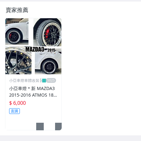
賣家推薦
小亞車燈車體改裝╠
小亞車燈＊新 MAZDA3
2015-2016 ATMOS 18
吋 鋁圈 輪框 18*8.5 5/1
$ 6,000
08 ET40 5孔108 銀黑車
直購
邊 鉚釘款