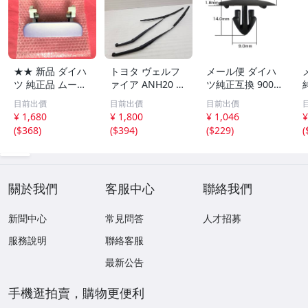
★★ 新品 ダイハ
トヨタ ヴェルフ
メール便 ダイハ
ツ 純正品 ムーヴ
ァイア ANH20 A
ツ純正互換 9004
L150S L152S L16
NH25 純正 ワイ
4-68280同等 フ
目前出價
目前出價
目前出價
0S リアゲート バ
パーアーム 左右
ードインシュレー
¥ 1,680
¥ 1,800
¥ 1,046
¥
ックドア トラン
セット [D98 CW-
ター スクリュー
(
$368
)
(
$394
)
(
$229
)
(
ク 後ろ ドアノブ
35]
グロメット クリ
アウターハンドル
ップ リベット VO
P10 紫 ラベンダ
STONE BC5501 1
ー
0個
關於我們
客服中心
聯絡我們
新聞中心
常見問答
人才招募
服務說明
聯絡客服
最新公告
手機逛拍賣，購物更便利