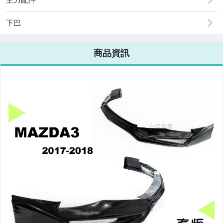
改裝=R8燈眉款DRL大燈
下巴
改裝=晶鑽大燈.黑框大燈
商品資訊
改裝=光圈魚眼大燈.一般魚眼大燈
手工改=3D/CCFL/COB光圈魚眼大燈
客製=光圈魚眼導光條日行燈系列
超薄型HID氙氣燈泡.大燈燈泡
通用型DRL日行燈.R8日行燈
原廠型=角燈.晶鑽.黑框.黃角燈
前保桿小燈.晶鑽.黑框小燈
LED側燈.晶鑽.燻黑.黃側燈
原廠型尾燈.紅白晶鑽尾燈