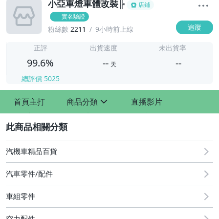
小亞車燈車體改裝╠
店鋪
實名驗證
追蹤
粉絲數
2211
9小時前上線
-
-
正評
出貨速度
未出貨率
99.6%
--
--
天
總評價
5025
-
首頁主打
商品分類
直播影片
-
sign
2
汽機車精品百貨
汽車零件/配件
車組零件
其他汽車零配件
原廠=規格大燈.正廠大燈
空力配件