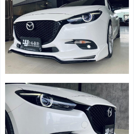
升降機.汽車零件.鈑金零件
內.外把手.後視鏡.LED後視鏡
大燈框.後燈框.側燈框.霧燈框
煞車油門踏板.冷光迎賓踏板
排氣管.內龜板.下護板.擋泥板
牌照燈.室內燈.照地燈
原廠改裝水箱罩.通風網
各車系燈眉.空力套件
非常機車
車用精品百貨類.各車系晴雨窗
避震器.卡鉗.來另片.短彈簧