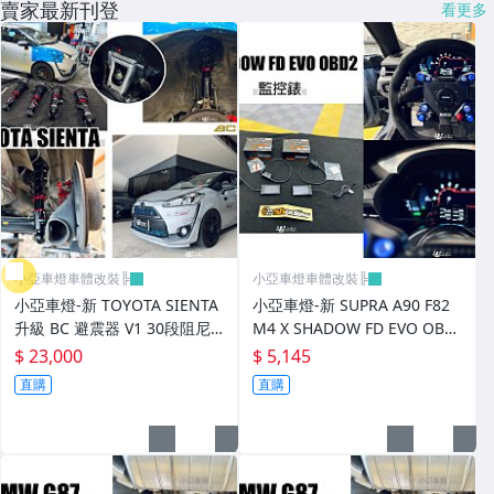
賣家最新刊登
看更多
小亞車燈車體改裝╠
小亞車燈車體改裝╠
小亞車燈-新 TOYOTA SIENTA
小亞車燈-新 SUPRA A90 F82
升級 BC 避震器 V1 30段阻尼
M4 X SHADOW FD EVO OBD
高低軟硬可調 實車
2 監控錶 監控表
$ 23,000
$ 5,145
直購
直購