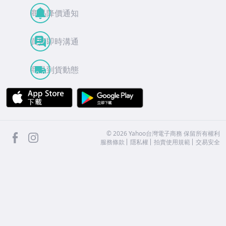
商品降價通知
買賣即時溝通
商品到貨動態
APP Store
Google Play
facebook
Instagram
©
2026
Yahoo台灣電子商務 保留所有權利
服務條款
隱私權
拍賣使用規範
交易安全