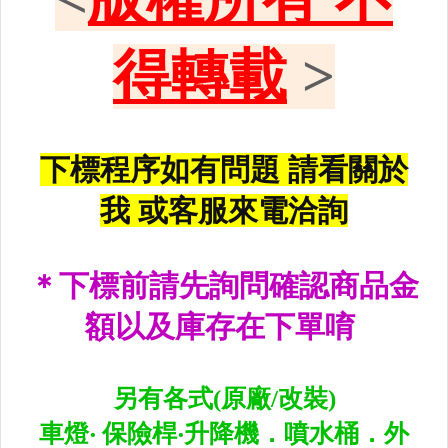
升降機.汽車零件.鈑金零件
內.外把手.後視鏡.LED後視鏡
大燈框.後燈框.側燈框.霧燈框
煞車油門踏板.冷光迎賓踏板
排氣管.內龜板.下護板.擋泥板
牌照燈.室內燈.照地燈
原廠改裝水箱罩.通風網
各車系燈眉.空力套件
非常機車
車用精品百貨類.各車系晴雨窗
避震器.卡鉗.來另片.短彈簧