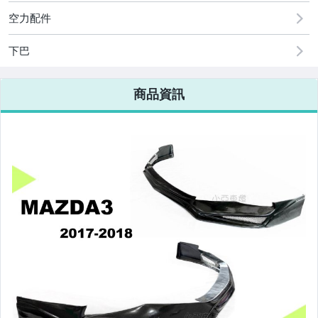
原廠=規格大燈.正廠大燈
空力配件
改裝=R8燈眉款DRL大燈
下巴
改裝=晶鑽大燈.黑框大燈
商品資訊
改裝=光圈魚眼大燈.一般魚眼大燈
手工改=3D/CCFL/COB光圈魚眼大燈
客製=光圈魚眼導光條日行燈系列
超薄型HID氙氣燈泡.大燈燈泡
通用型DRL日行燈.R8日行燈
原廠型=角燈.晶鑽.黑框.黃角燈
前保桿小燈.晶鑽.黑框小燈
LED側燈.晶鑽.燻黑.黃側燈