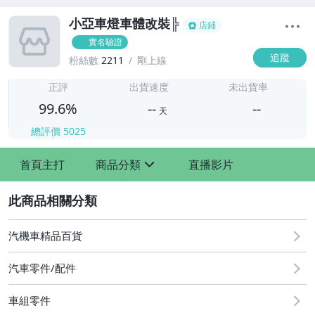
小亞車燈車體改裝╠
店鋪
實名驗證
追蹤
粉絲數
2211
剛上線
-
-
正評
出貨速度
未出貨率
99.6%
--
--
天
總評價
5025
-
首頁主打
商品分類
直播影片
-
sign
2
汽機車精品百貨
汽車零件/配件
車組零件
其他汽車零配件