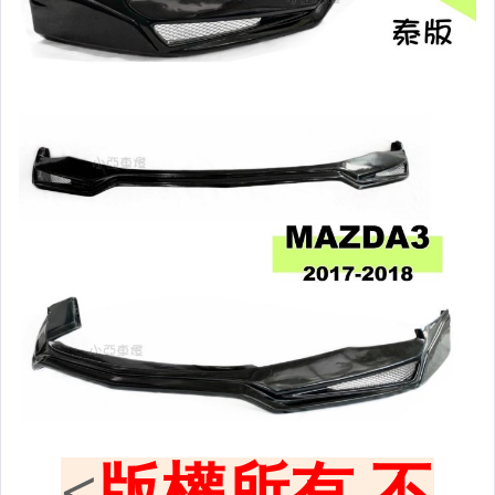
原廠型尾燈.紅白晶鑽尾燈
黑框尾燈.圓燈型尾燈.LED尾燈
前後保桿側燈.後保桿LED反光片
原廠型霧燈.晶鑽及燻黑霧燈.
各車系LED後保桿下霧燈
專用型魚眼霧燈.光圈魚眼霧燈
BMW光圈燈泡.CCFL光圈
LED第三剎車燈.LED燈泡
各車系專用DRL日行燈
車身標誌MARK.車身飾條
前後保桿.前後下巴.側裙.尾翼