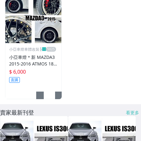
小亞車燈車體改裝╠
小亞車燈＊新 MAZDA3
2015-2016 ATMOS 18
吋 鋁圈 輪框 18*8.5 5/1
$ 6,000
08 ET40 5孔108 銀黑車
直購
邊 鉚釘款
賣家最新刊登
看更多