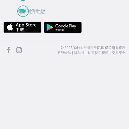
商品到貨動態
APP Store
Google Play
facebook
Instagram
©
2026
Yahoo台灣電子商務 保留所有權利
服務條款
隱私權
拍賣使用規範
交易安全