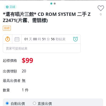
店鋪
*還有唱片三館* CD ROM SYSTEM 二手 Z
0
Z2471(片霧、需競標)
競標
01
天
00
時
51
分
55
秒結束
賣家可提前結束
$99
起標價格
20
出價增額
無
最高出價者
1
件
數量
自動出價
直接出價