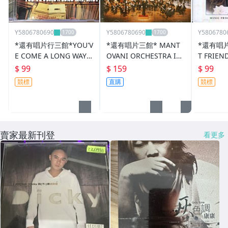
Y5806780690
Y5806780690
Y5806780
*還有唱片行三館*YOU'V
*還有唱片三館* MANT
*還有唱片
E COME A LONG WAY B
OVANI ORCHESTRA IN
T FRIEN
ABY 二手 ZZ18239(競標)
DIGITAL 二手 ZZ0036
二手 ZZ1
$ 99
$ 159
$ 99
競標
直購
競標
賣家最新刊登
看更多