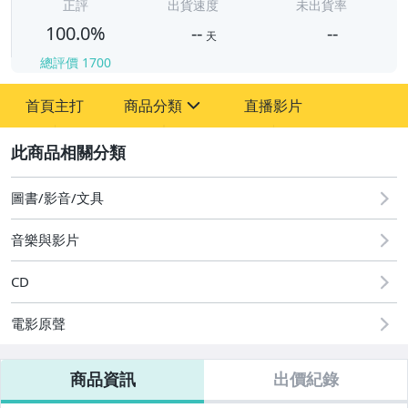
-
正評
出貨速度
未出貨率
100.0%
--
--
天
總評價
1700
-
首頁主打
商品分類
直播影片
-
sign
其它
2
圖書/影音/文具
音樂與影片
CD
電影原聲
商品資訊
出價紀錄