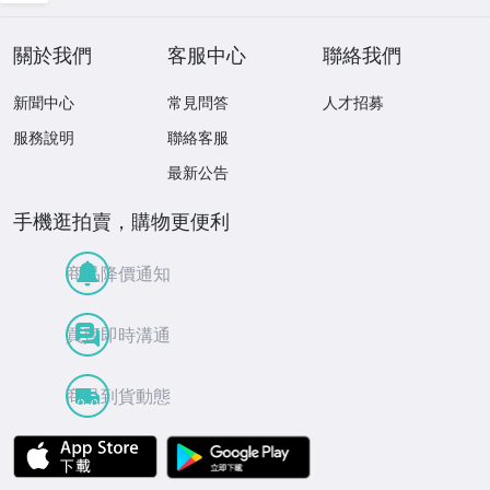
収録/輸入盤)
ウー JOHN WOO
70409
關於我們
客服中心
聯絡我們
新聞中心
常見問答
人才招募
服務說明
聯絡客服
最新公告
手機逛拍賣，購物更便利
商品降價通知
買賣即時溝通
商品到貨動態
APP Store
Google Play