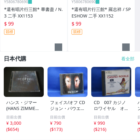
Y5806780690
Y5806780690
*還有唱片行三館* 畢書盡 / N.
*還有唱片行三館* 羅志祥 / SP
3 二手 XX1153
ESHOW 二手 XX1152
$ 99
$ 99
競標
競標
日本代購
看全部
ハンス・ジマー
フェイス/オフ CD
CD 007 カジノ
(HANS ZIMMER)
ジョン・パウエル
ロワイヤル オリ
映画「インセプシ
FACE/OFF JOHN
ジナルサウンドト
目前出價
目前出價
目前出價
ョン (完全盤)」(I
POWELL プロデ
ラック 70412
¥ 3,000
¥ 790
¥ 990
¥
NCEPTION) サウ
ュース:ハンス・
e
(
$654
)
(
$173
)
(
$216
)
(
ンドトラック (2
ジマー HANS ZI
枚組/44トラック
MMER ジョン・