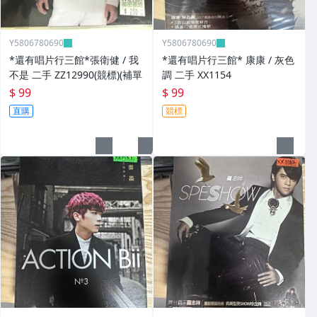
Y5806780690
Y5806780690
*還有唱片行三館*張衛健 / 我
*還有唱片行三館* 康康 / 灰色
不是 二手 ZZ12990(競標)(補單
調 二手 XX1154
$ 99
$ 99
直購
競標