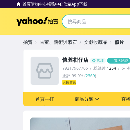
首頁
購物中心
帳務中心
信箱
App下載
Yahoo拍賣
拍賣
古董、藝術與礦石
文獻收藏品
照片
懷舊柑仔店
店鋪
實名驗證
Y9217967705
粉絲數
1254
6小
正評
99.9%
(
2369
)
人氣賣家
首頁主打
商品分類
直
sign
其它