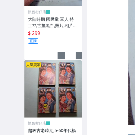
懷舊柑仔店
大陸時期 國民黨 軍人,特
工??,古董黑白,照片,相片
(老兵民國38年從大陸帶來
$ 299
台灣的) **稀少品6
直購
人氣賣家
懷舊柑仔店
超級古老時期,5-60年代楊