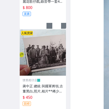
麗花歌仔戲,錄音帶一套4卷
**稀少品
$ 800
直購
人氣賣家
懷舊柑仔店
蔣中正 總統 與國軍將領,古
董黑白,照片,相片**稀少
品-2
$ 450
競標