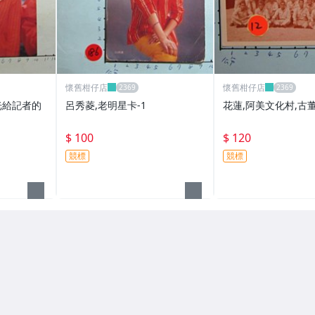
懷舊柑仔店
懷舊柑仔店
光給記者的
呂秀菱,老明星卡-1
花蓮,阿美文化村,古董
$ 100
$ 120
競標
競標