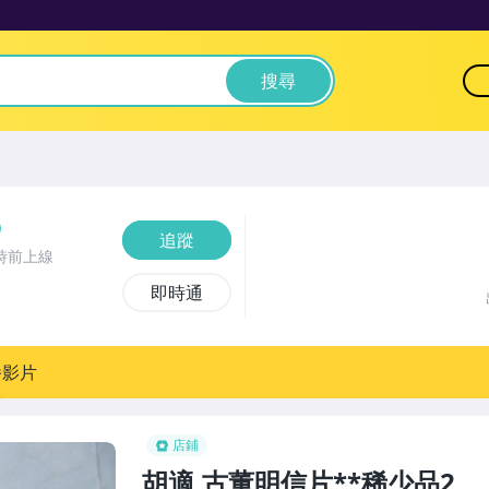
搜尋
追蹤
時前上線
即時通
播影片
店鋪
胡適,古董明信片**稀少品2