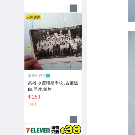
人氣賣家
懷舊柑仔店
高雄 水產職業學校 ,古董黑
白,照片,相片
$ 250
競標