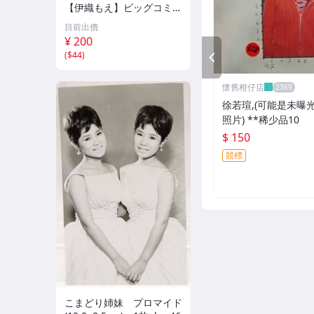
【伊織もえ】ビッグコミッ
クスピリッツ 2026年8月3
目前出價
日号 ★セブンネット限定
¥ 200
特典★ ☆送料一律☆
(
$44
)
PREV
懷舊柑仔店
徐若瑄,(可能是未曝
照片) **稀少品10
$ 150
競標
こまどり姉妹 プロマイド