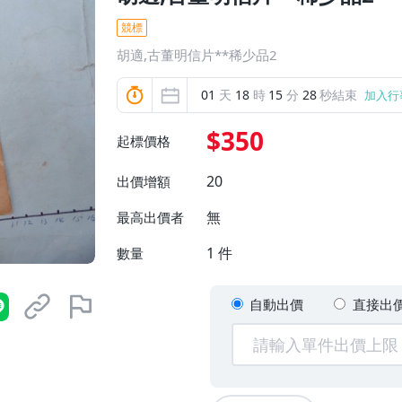
競標
胡適,古董明信片**稀少品2
01
天
18
時
15
分
26
秒結束
加入行
$350
起標價格
20
出價增額
無
最高出價者
1
件
數量
自動出價
直接出