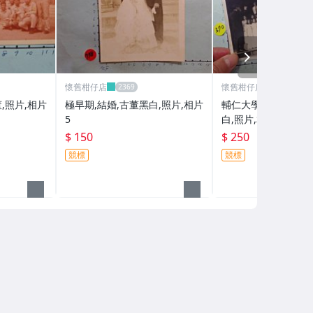
NEXT
懷舊柑仔店
懷舊柑仔店
,照片,相片
極早期,結婚,古董黑白,照片,相片
輔仁大學 合唱團 (大張
5
白,照片,相片1
$ 150
$ 250
競標
競標