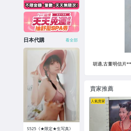
日本代購
看全部
賣家推薦
人氣賣家
S525《★限定★生写真》