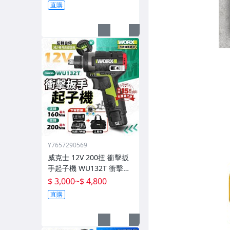
132T
直購
Y7657290569
威克士 12V 200扭 衝擊扳
手起子機 WU132T 衝擊扳
手 起子機 電鑽 新品 worx
$ 3,000
~
$ 4,800
132T
直購