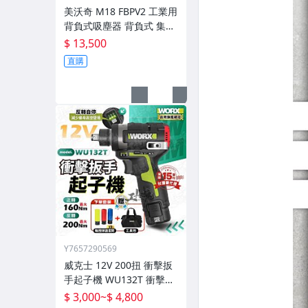
美沃奇 M18 FBPV2 工業用
背負式吸塵器 背負式 集塵
器 吸塵器 靜音 FBPV2 米
$ 13,500
沃奇 公司貨
直購
Y7657290569
威克士 12V 200扭 衝擊扳
手起子機 WU132T 衝擊扳
手 起子機 電鑽 新品 worx
$ 3,000
~
$ 4,800