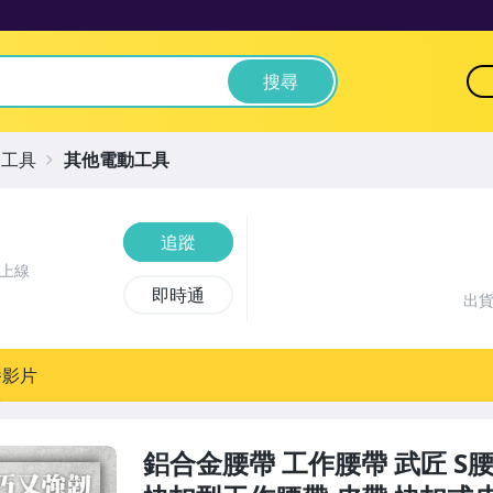
搜尋
動工具
其他電動工具
追蹤
前上線
即時通
出
播影片
鋁合金腰帶 工作腰帶 武匠 S