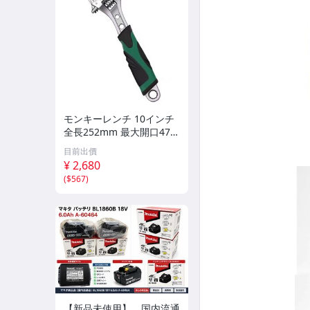
モンキーレンチ 10インチ
全長252mm 最大開口47m
m 目盛付 アジャスタブル
目前出價
スパナ 水道 配管 自動車修
¥ 2,680
理 整備 パイプ
(
$567
)
【新品未使用】 国内流通