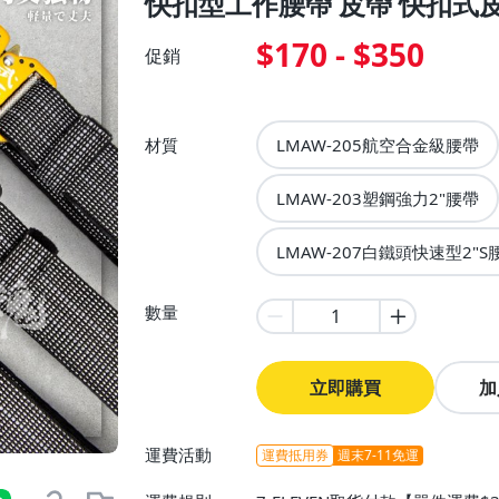
快扣型工作腰帶 皮帶 快扣式
$170 - $350
促銷
材質
LMAW-205航空合金級腰帶
LMAW-203塑鋼強力2"腰帶
LMAW-207白鐵頭快速型2"S
數量
立即購買
加
運費活動
運費抵用券
週末7-11免運