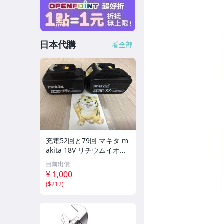
日本代購
看全部
充電52回と79回 マキタ m
akita 18V リチウムイオン
バッテリー BL1860B 6.0A
目前出價
h ★2個セット★ 純正品
¥ 1,000
(
$212
)