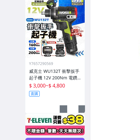
Y7657290569
威克士 WU132T 衝擊扳手
起子機 12V 200Nm 電鑽
扳手機 電動扳手 起子機 新
$ 3,000
~
$ 4,800
品 worx
直購