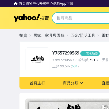
首頁
購物中心
帳務中心
信箱
App下載
Yahoo拍賣
拍賣
居家、家具與園藝
五金/照明工具
電
Y7657290569
實名驗證
Y7657290569
粉絲數
591
1天
正評
99.5%
(
631
)
首頁主打
商品分類
直
sign
圖書/影音/文具
汽機車精品百貨