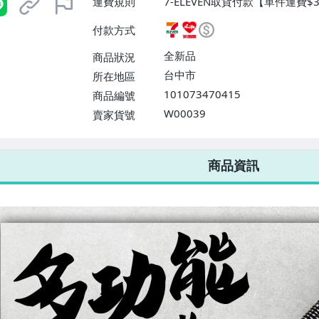
運費規則
7-ELEVEN取貨付款【單件運費
貨付款【單件運費$60、消費滿$
付款方式
$100、消費滿$12000免運費】
全新品
商品狀況
台中市
所在地區
101073470415
商品編號
W00039
賣家貨號
7-ELEVEN 運費只要
38
元
不限金額、筆數，筆筆優惠無限次！
商品資訊