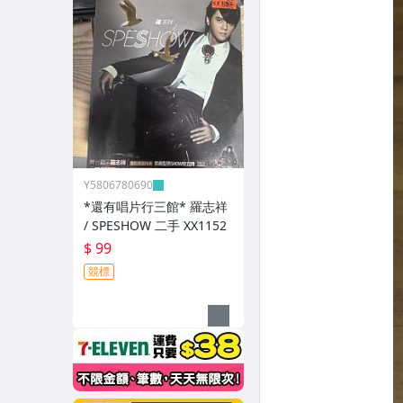
Y5806780690
*還有唱片行三館* 羅志祥
/ SPESHOW 二手 XX1152
$ 99
競標