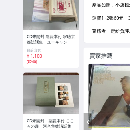
CD未開封 副読本付 寂聴京
都法話集 ユーキャン
目前出價
賣家推薦
¥ 1,100
(
$240
)
CD未開封 副読本付 ここ
PREV
ろの扉 河合隼雄講話集