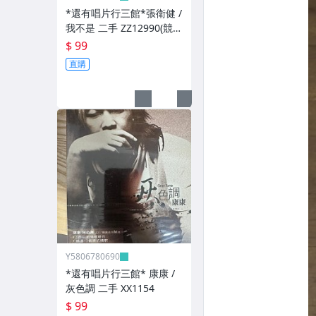
*還有唱片行三館*張衛健 /
我不是 二手 ZZ12990(競
標)(補單
$ 99
直購
Y5806780690
*還有唱片行三館* 康康 /
灰色調 二手 XX1154
$ 99