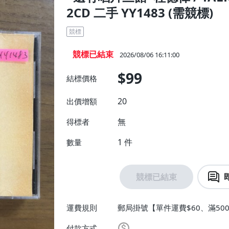
2CD 二手 YY1483 (需競標)
競標
競標已結束
2026/08/06 16:11:00
$99
結標價格
20
出價增額
無
得標者
1
件
數量
競標已結束
運費規則
郵局掛號【單件運費$60、滿500
付款方式