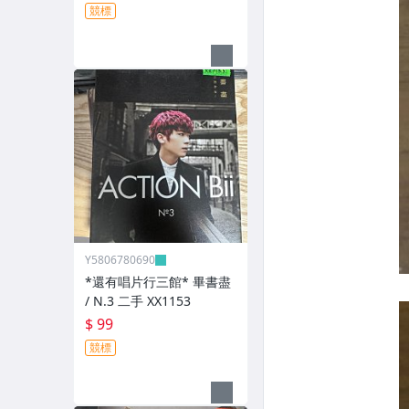
競標
Y5806780690
*還有唱片行三館* 畢書盡
/ N.3 二手 XX1153
$ 99
競標