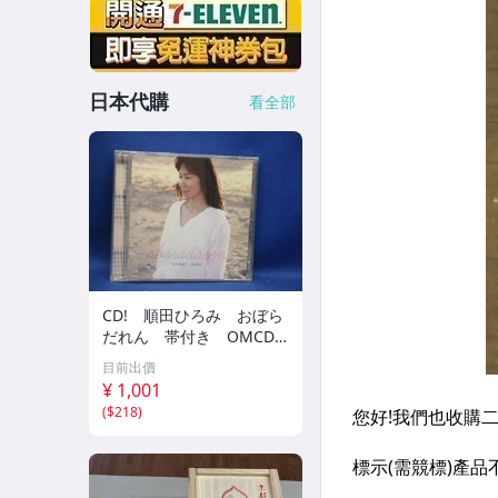
日本代購
看全部
CD! 順田ひろみ おぼら
だれん 帯付き OMCD-1
6 42405
目前出價
¥ 1,001
(
$218
)