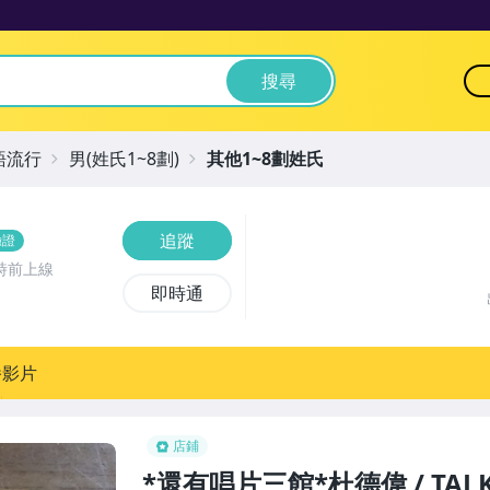
搜尋
語流行
男(姓氏1~8劃)
其他1~8劃姓氏
追蹤
驗證
時前上線
即時通
播影片
店鋪
*還有唱片三館*杜德偉 / TALKI