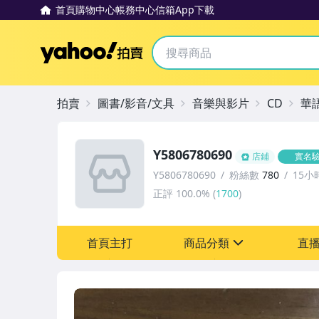
首頁
購物中心
帳務中心
信箱
App下載
Yahoo拍賣
拍賣
圖書/影音/文具
音樂與影片
CD
華
Y5806780690
店鋪
實名
Y5806780690
粉絲數
780
15小
正評
100.0%
(
1700
)
首頁主打
商品分類
直
sign
其它