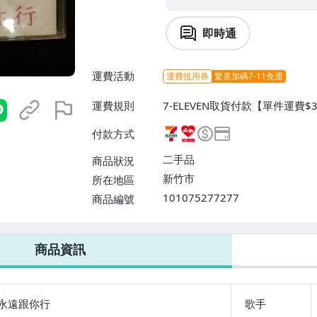
即時通
運費活動
運費抵用券
驚喜加碼7-11免運
運費規則
7-ELEVEN取貨付款【單件運費
爾富取貨付款【單件運費$60、消
付款方式
運費$60、滿8件或消費滿$300
二手品
商品狀況
新竹市
所在地區
101075277277
商品編號
7-ELEVEN 運費只要
38
元
不限金額、筆數，筆筆優惠無限次！
商品資訊
永遠跟你行
歌手