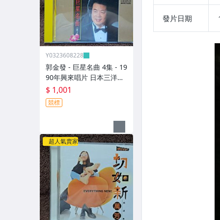
發片日期
Y0323608228
郭金發 - 巨星名曲 4集 - 19
90年興來唱片 日本三洋盤
- 碟片9成新 無IFPI - 1001
$ 1,001
元起標 M2316
競標
超人氣賣家