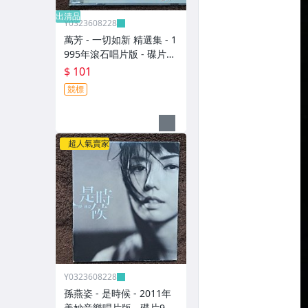
出清品
Y0323608228
萬芳 - 一切如新 精選集 - 1
995年滾石唱片版 - 碟片9
成新 附側標 - 101元起標
$ 101
M2365
競標
超人氣賣家
Y0323608228
孫燕姿 - 是時候 - 2011年
美妙音樂唱片版 - 碟片9成