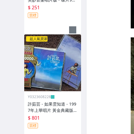
新 無歌詞 - 251元起標 8
$ 251
競標
超人氣賣家
Y0323608228
許茹芸 - 如果雲知道 - 199
7年上華唱片 黃金典藏版 -
碟片9成新 附外紙盒+寫真
$ 801
年曆 - 801元起標 大
競標