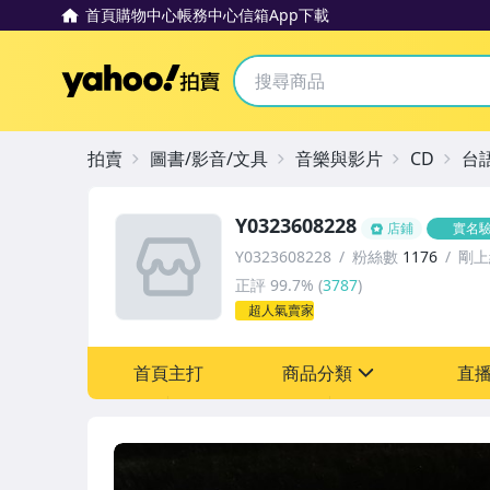
首頁
購物中心
帳務中心
信箱
App下載
Yahoo拍賣
拍賣
圖書/影音/文具
音樂與影片
CD
台
Y0323608228
店鋪
實名
Y0323608228
粉絲數
1176
剛上
正評
99.7%
(
3787
)
超人氣賣家
首頁主打
商品分類
直
sign
其它