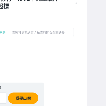
2
元起標
/
事曆
賣家可提前結束
拍賣時間會自動延長
價
我要出價