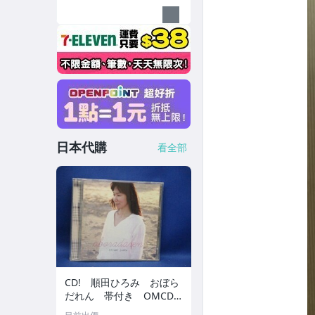
日本代購
看全部
CD! 順田ひろみ おぼら
だれん 帯付き OMCD-1
6 42405