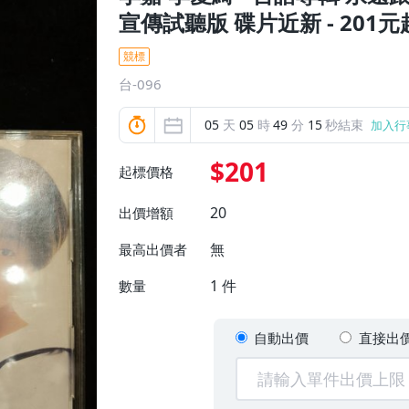
宣傳試聽版 碟片近新 - 201
競標
台-096
05
天
05
時
49
分
13
秒結束
加入行
$201
起標價格
20
出價增額
無
最高出價者
1
件
數量
自動出價
直接出