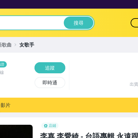
搜尋
語歌曲
女歌手
驗證
追蹤
線
即時通
出
播影片
店鋪
李嘉 李愛綺 - 台語專輯 永遠跟