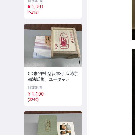
目前出價
¥ 1,001
(
$218
)
CD未開封 副読本付 寂聴京
都法話集 ユーキャン
目前出價
¥ 1,100
(
$240
)