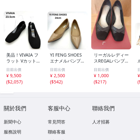
美品！VIVAIA フ
YI FENG SHOES
リーガルレディー
ラット Vカット
エナメルパンプス
スREGALパンプ
ニット 23.5 黒 パ
ベージュ ポイン
ス２３cm黒
目前出價
目前出價
目前出價
ンプス スクエア
テッドトゥ 24
¥ 9,500
¥ 2,500
¥ 1,000
¥
イ
(
$2,057
)
(
$542
)
(
$217
)
(
3
關於我們
客服中心
聯絡我們
新聞中心
常見問答
人才招募
服務說明
聯絡客服