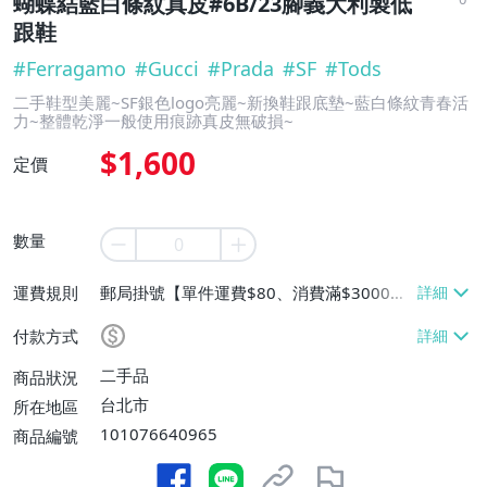
蝴蝶結藍白條紋真皮#6B/23腳義大利製低
跟鞋
#
Ferragamo
#
Gucci
#
Prada
#
SF
#
Tods
二手鞋型美麗~SF銀色logo亮麗~新換鞋跟底墊~藍白條紋青春活
力~整體乾淨一般使用痕跡真皮無破損~
$1,600
定價
數量
運費規則
郵局掛號【單件運費$80、消費滿$3000免
運費】、面交/自取/不寄送【免運費】
付款方式
二手品
商品狀況
台北市
所在地區
101076640965
商品編號