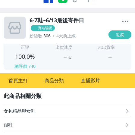
6-7鞋~6/13最後寄件日
實名驗證
追蹤
粉絲數
306
4天前上線
-
-
正評
出貨速度
未出貨率
100.0%
--
--
天
總評價
740
-
首頁主打
商品分類
直播影片
-
2
女包精品與女鞋
跟鞋