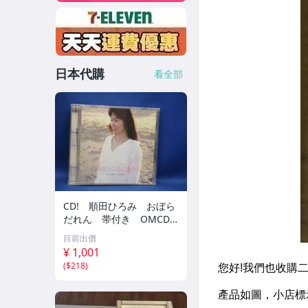
日本代購
看全部
CD! 順田ひろみ おぼら
だれん 帯付き OMCD-1
6 42405
目前出價
¥ 1,001
(
$218
)