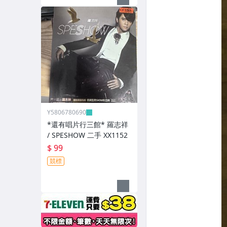
Y5806780690
*還有唱片行三館* 羅志祥
/ SPESHOW 二手 XX1152
$ 99
競標