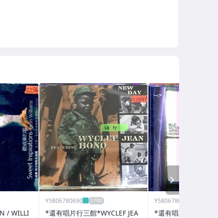
NEXT
Y5806780690
Y5806780690
/ WILLI
*還有唱片行三館*WYCLEF JEA
*還有唱片三館* BLUE