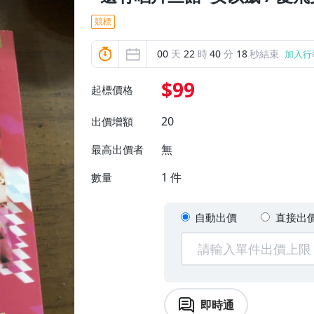
競標
00
天
22
時
40
分
16
秒結束
加入行
$99
起標價格
20
出價增額
無
最高出價者
1
件
數量
自動出價
直接出
即時通