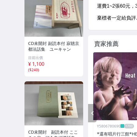
賣家推薦
CD未開封 副読本付 寂聴京
都法話集 ユーキャン
目前出價
¥ 1,100
(
$240
)
PREV
Y5806780690
CD未開封 副読本付 ここ
*還有唱片行三館*HEAT