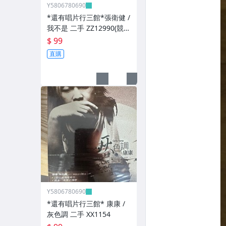
Y5806780690
*還有唱片行三館*張衛健 /
我不是 二手 ZZ12990(競
標)(補單
$ 99
直購
Y5806780690
*還有唱片行三館* 康康 /
灰色調 二手 XX1154