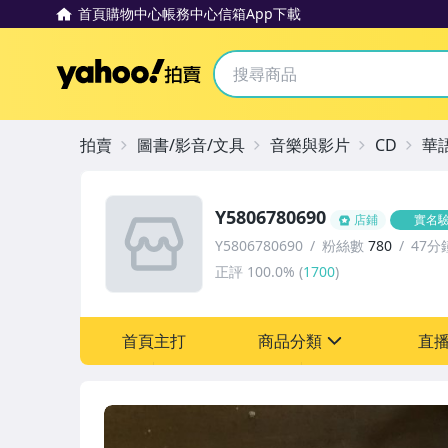
首頁
購物中心
帳務中心
信箱
App下載
Yahoo拍賣
拍賣
圖書/影音/文具
音樂與影片
CD
華
Y5806780690
店鋪
實名
Y5806780690
粉絲數
780
47分
正評
100.0%
(
1700
)
首頁主打
商品分類
直
sign
其它