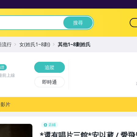
搜尋
語流行
女(姓氏1~8劃)
其他1~8劃姓氏
追蹤
驗證
鐘前上線
即時通
播影片
店鋪
*還有唱片三館*安以葳 / 愛飛兒 