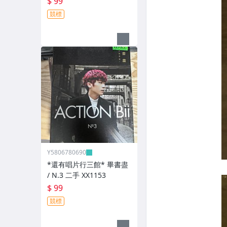
$ 99
競標
Y5806780690
*還有唱片行三館* 畢書盡
/ N.3 二手 XX1153
$ 99
競標