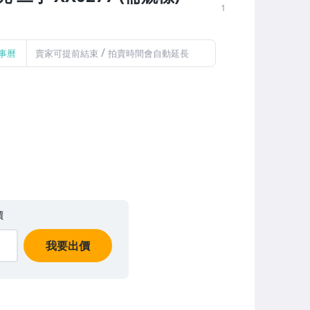
1
/
事曆
賣家可提前結束
拍賣時間會自動延長
價
我要出價