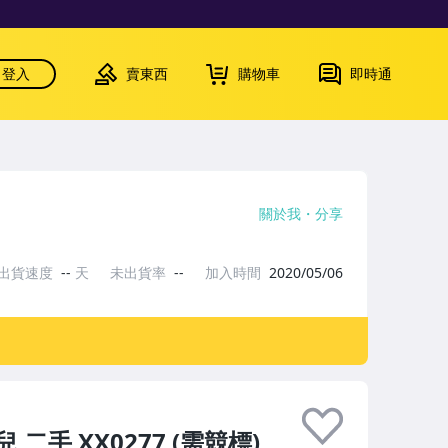
登入
賣東西
購物車
即時通
關於我
分享
出貨速度
--
天
未出貨率
--
加入時間
2020/05/06
二手 XX0277 (需競標)