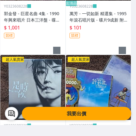
出清品
Y0323608228
Y0323608228
郭金發 - 巨星名曲 4集 - 1990
萬芳 - 一切如新 精選集 - 1995
年興來唱片 日本三洋盤 - 碟片
年滾石唱片版 - 碟片9成新 附
9成新 無IFPI - 1001元起標 M
側標 - 101元起標 M2365
$ 1,001
$ 101
2316
競標
競標
超人氣賣家
超人氣賣家
我要出價
Y0323608228
Y0323608228
孫燕姿 - 是時候 - 2011年美妙
許茹芸 - 如果雲知道 - 1997年