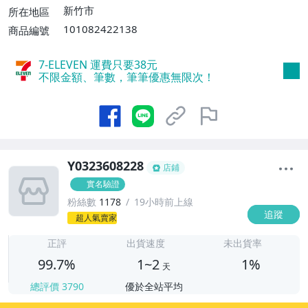
$3000免運費】
新竹市
所在地區
101082422138
商品編號
7-ELEVEN 運費只要
38
元
不限金額、筆數，筆筆優惠無限次！
Y0323608228
店鋪
實名驗證
粉絲數
1178
19小時前上線
追蹤
1
超人氣賣家
正評
出貨速度
未出貨率
99.7%
1~2
1%
天
總評價
3790
優於全站平均