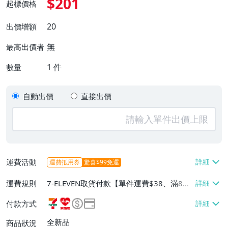
$201
起標價格
20
出價增額
無
最高出價者
1
件
數量
自動出價
直接出價
運費活動
運費抵用券
驚喜$99免運
運費規則
7-ELEVEN取貨付款【單件運費$38、滿8件
或消費滿$3000免運費】、萊爾富取貨付款
付款方式
【單件運費$60、消費滿$2000免運費】、
郵局掛號【單件運費$60、滿8件或消費滿
全新品
商品狀況