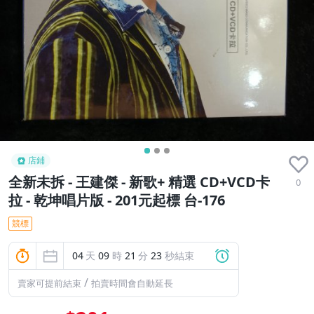
店鋪
全新未拆 - 王建傑 - 新歌+ 精選 CD+VCD卡
0
拉 - 乾坤唱片版 - 201元起標 台-176
競標
04
天
09
時
21
分
23
秒結束
/
賣家可提前結束
拍賣時間會自動延長