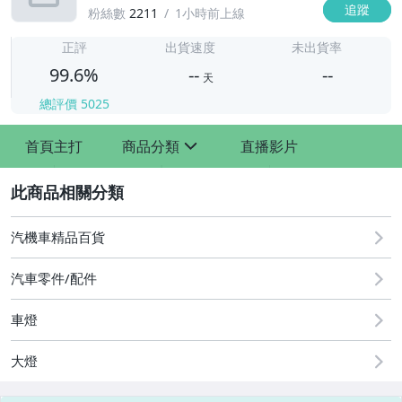
追蹤
粉絲數
2211
1小時前上線
-
-
正評
出貨速度
未出貨率
99.6%
--
--
天
總評價
5025
-
首頁主打
商品分類
直播影片
-
sign
2
汽機車精品百貨
汽車零件/配件
車燈
其他汽車零配件
原廠=規格大燈.正廠大燈
大燈
改裝=R8燈眉款DRL大燈