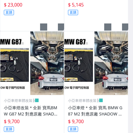
高低軟硬可調 實車
2 監控錶 監控表
$ 23,000
$ 5,145
直購
直購
小亞車燈車體改裝╠
小亞車燈車體改裝╠
小亞車燈改裝＊全新 寶馬BM
小亞車燈＊全新 寶馬 BMW G
W G87 M2 對應原廠 SHADO
87 M2 對應原廠 SHADOW 電
W 電子閥門控制器
子閥門控制器
$ 9,700
$ 9,700
直購
直購