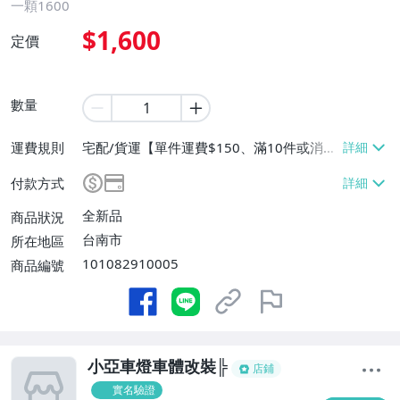
一顆1600
$1,600
定價
數量
運費規則
宅配/貨運【單件運費$150、滿10件或消費
滿$10000免運費】、面交/自取/不寄送
付款方式
【免運費】
全新品
商品狀況
台南市
所在地區
101082910005
商品編號
小亞車燈車體改裝╠
店鋪
實名驗證