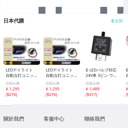
日本代購
看全部
LEDデイライト
LEDデイライト
Б LEDバルブ対応
自動点灯ユニット
自動点灯ユニット
24V車 3ピン ウイ
減光機能付き 12V
減光機能付き 12V
ンカーリレー 速
目前出價
目前出價
目前出價
車専用 エンジン
車専用 エンジン
度調整 無段階調
¥ 1,295
¥ 1,295
¥ 1,489
¥
ON連動 ポジショ
ON連動 ポジショ
整可能 カチカチ
(
$276
)
(
$276
)
(
$317
)
(
ン フォグランプ
ン フォグランプ
音内蔵 スピーカ
等に ドレスアッ
等に ドレスアッ
ー 大型車 トラッ
プ カスタム
プ カスタム
ク バス
關於我們
客服中心
聯絡我們