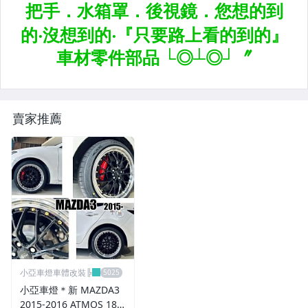
大燈框.後燈框.側燈框.霧燈框
煞車油門踏板.冷光迎賓踏板
排氣管.內龜板.下護板.擋泥板
牌照燈.室內燈.照地燈
賣家推薦
原廠改裝水箱罩.通風網
各車系燈眉.空力套件
非常機車
車用精品百貨類.各車系晴雨窗
避震器.卡鉗.來另片.短彈簧
小亞車燈車體改裝╠
CUSCO / HARDRACE 各車系結構桿.拉桿
小亞車燈＊新 MAZDA3
2015-2016 ATMOS 18