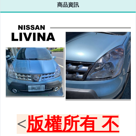
商品資訊
改裝=晶鑽大燈.黑框大燈
改裝=光圈魚眼大燈.一般魚眼大燈
手工改=3D/CCFL/COB光圈魚眼大燈
客製=光圈魚眼導光條日行燈系列
超薄型HID氙氣燈泡.大燈燈泡
通用型DRL日行燈.R8日行燈
原廠型=角燈.晶鑽.黑框.黃角燈
前保桿小燈.晶鑽.黑框小燈
LED側燈.晶鑽.燻黑.黃側燈
原廠型尾燈.紅白晶鑽尾燈
黑框尾燈.圓燈型尾燈.LED尾燈