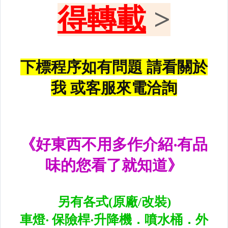
前後保桿側燈.後保桿LED反光片
原廠型霧燈.晶鑽及燻黑霧燈.
各車系LED後保桿下霧燈
專用型魚眼霧燈.光圈魚眼霧燈
BMW光圈燈泡.CCFL光圈
LED第三剎車燈.LED燈泡
各車系專用DRL日行燈
車身標誌MARK.車身飾條
前後保桿.前後下巴.側裙.尾翼
升降機.汽車零件.鈑金零件
內.外把手.後視鏡.LED後視鏡