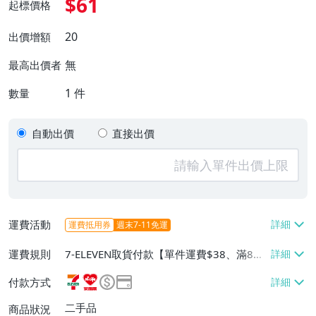
$61
起標價格
20
出價增額
無
最高出價者
1
件
數量
自動出價
直接出價
運費活動
運費抵用券
週末7-11免運
運費規則
7-ELEVEN取貨付款【單件運費$38、滿8件
或消費滿$3000免運費】、萊爾富取貨付款
付款方式
【單件運費$60、消費滿$2000免運費】、
郵局掛號【單件運費$60、滿8件或消費滿
二手品
商品狀況