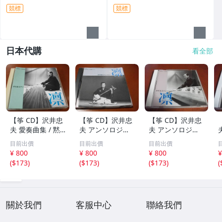
2316
競標
競標
日本代購
看全部
【筝 CD】沢井忠
【筝 CD】沢井忠
【筝 CD】沢井忠
夫 愛奏曲集 / 黙
夫 アンソロジー
夫 アンソロジー
示 、波 、二つの
「凜」からの分売
「凜」からの分売
目前出價
目前出價
目前出價
相 、箏二重奏ソ
沢井忠夫作品集
沢井忠夫 作品集
¥ 800
¥ 800
¥ 800
¥
ナタ 杵屋正邦 、
ライブ 風衣、水
第三集 “光る海”
(
$173
)
(
$173
)
(
$173
)
(
入野義朗 、小野
の声、枯野砧、五
（限定販売） 200
衛 他 (1971/197
節の舞、ファンタ
1
3/1976)
ジア (限定）
關於我們
客服中心
聯絡我們