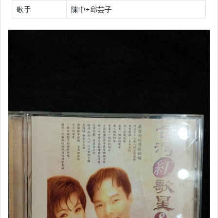
歌手
陳中+邱芸子