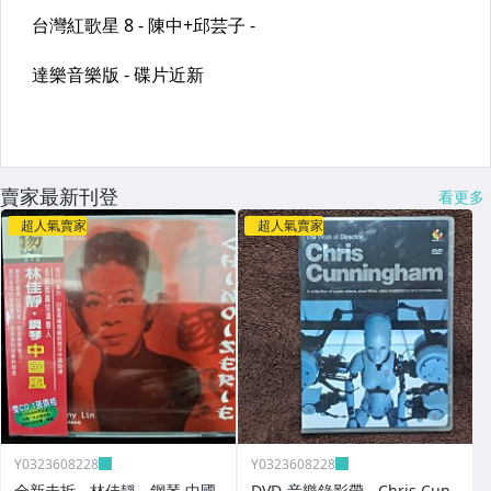
賣家最新刊登
看更多
超人氣賣家
超人氣賣家
Y0323608228
Y0323608228
全新未拆 - 林佳靜 - 鋼琴 中國
DVD-音樂錄影帶 - Chris Cun