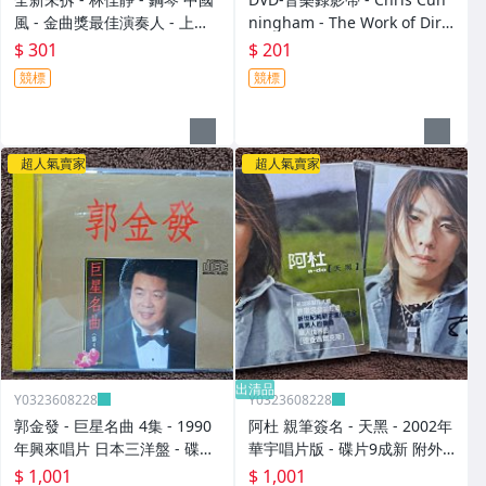
風 - 金曲獎最佳演奏人 - 上揚
ningham - The Work of Dire
唱片代理 瑞典原裝進口 - 301
ctor -2003年美國版 碟片近新
$ 301
$ 201
元起標
- 201元起標 D497
競標
競標
超人氣賣家
超人氣賣家
出清品
Y0323608228
Y0323608228
郭金發 - 巨星名曲 4集 - 1990
阿杜 親筆簽名 - 天黑 - 2002年
年興來唱片 日本三洋盤 - 碟片
華宇唱片版 - 碟片9成新 附外
9成新 無IFPI - 1001元起標 M
紙盒 - 1001元起標 M2140
$ 1,001
$ 1,001