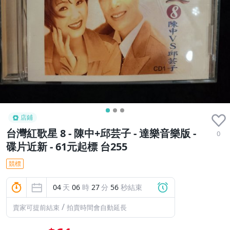
店鋪
台灣紅歌星 8 - 陳中+邱芸子 - 達樂音樂版 -
0
碟片近新 - 61元起標 台255
競標
04
天
06
時
27
分
55
秒結束
/
賣家可提前結束
拍賣時間會自動延長