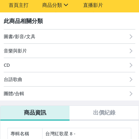
首頁主打
商品分類
直播影片
sign
2
其它
圖書/影音/文具
音樂與影片
CD
台語歌曲
團體/合輯
商品資訊
出價紀錄
專輯名稱
台灣紅歌星 8 -