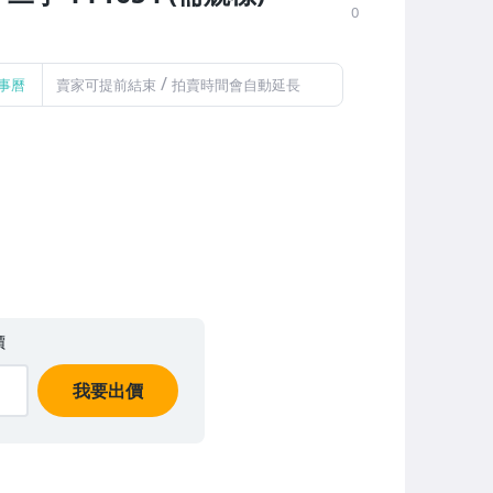
0
/
事曆
賣家可提前結束
拍賣時間會自動延長
價
我要出價