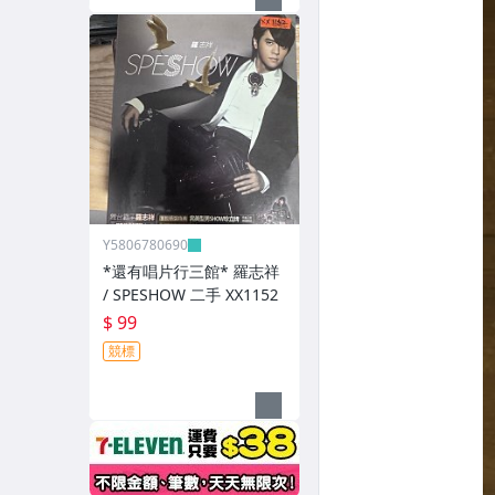
Y5806780690
*還有唱片行三館* 羅志祥
/ SPESHOW 二手 XX1152
$ 99
競標