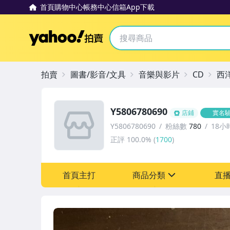
首頁
購物中心
帳務中心
信箱
App下載
Yahoo拍賣
拍賣
圖書/影音/文具
音樂與影片
CD
西
Y5806780690
店鋪
實名
Y5806780690
粉絲數
780
18小
正評
100.0%
(
1700
)
首頁主打
商品分類
直
sign
其它