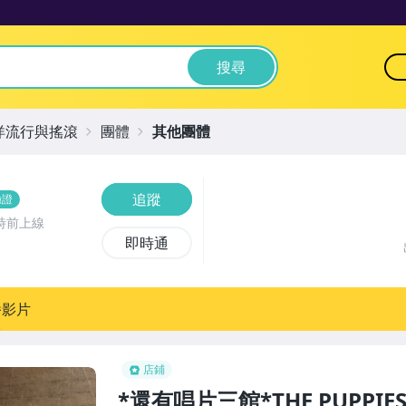
搜尋
洋流行與搖滾
團體
其他團體
追蹤
驗證
時前上線
即時通
播影片
店鋪
*還有唱片三館*THE PUPPIES