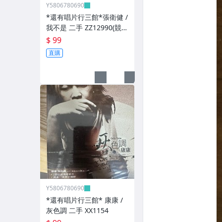
Y5806780690
*還有唱片行三館*張衛健 /
我不是 二手 ZZ12990(競
標)(補單
$ 99
直購
Y5806780690
*還有唱片行三館* 康康 /
灰色調 二手 XX1154