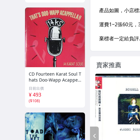
賣家推薦
CD Fourteen Karat Soul T
hats Doo-Wapp Acappell
a PCCY00374 Canyon Int
目前出價
ernational /00110
¥ 493
(
$108
)
PREV