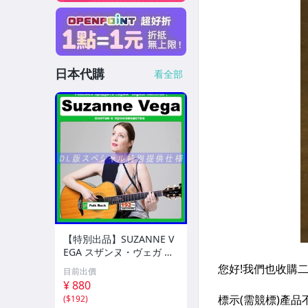
日本代購
看全部
【特別出品】SUZANNE V
EGA スザンヌ・ヴェガ 精
選集 100歌 音楽DL(MP3C
目前出價
D)☆
¥ 880
(
$192
)