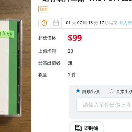
競標
01
天
07
時
13
分
15
秒結束
加入行
$99
起標價格
20
出價增額
無
最高出價者
1
件
數量
自動出價
直接出
即時通