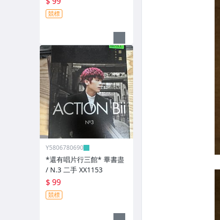
$ 99
競標
Y5806780690
*還有唱片行三館* 畢書盡
/ N.3 二手 XX1153
$ 99
競標