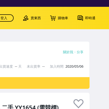
登入
賣東西
購物車
即時通
關於我
分享
出貨速度
--
天
未出貨率
--
加入時間
2020/05/06
 二手 YY1654 (需競標)