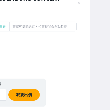
0
/
事曆
賣家可提前結束
拍賣時間會自動延長
價
我要出價