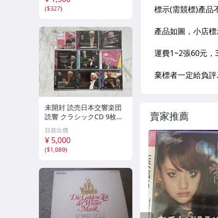
(
$327
)
未開封 読売日本交響楽団
賣家推薦
読響 クラシックCD 9枚セ
ット ライブ録音
目前出價
¥ 5,000
(
$1,089
)