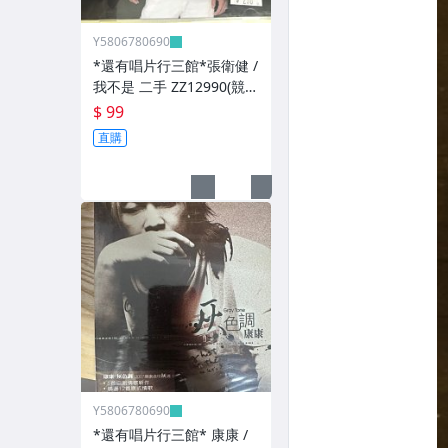
Y5806780690
*還有唱片行三館*張衛健 /
我不是 二手 ZZ12990(競
標)(補單
$ 99
直購
Y5806780690
*還有唱片行三館* 康康 /