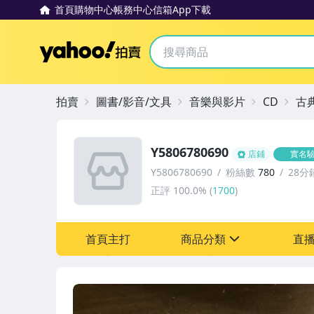
首頁
購物中心
帳務中心
信箱
App下載
Yahoo拍賣
拍賣
圖書/影音/文具
音樂與影片
CD
古
Y5806780690
店鋪
實名
Y5806780690
粉絲數
780
28分
正評
100.0%
(
1700
)
首頁主打
商品分類
直
sign
其它