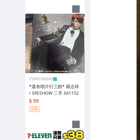
Y5806780690
*還有唱片行三館* 羅志祥
/ SPESHOW 二手 XX1152
$ 99
競標