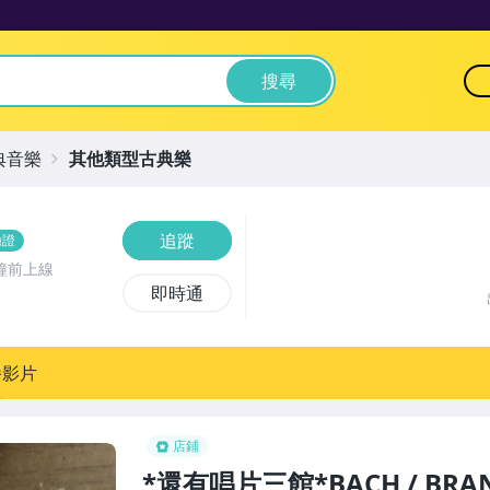
搜尋
典音樂
其他類型古典樂
追蹤
驗證
鐘前上線
即時通
播影片
店鋪
*還有唱片三館*BACH / BRAN