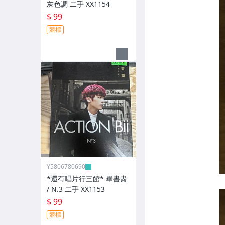
灰色調 二手 XX1154
$ 99
競標
Y5806780690
*還有唱片行三館* 畢書盡
/ N.3 二手 XX1153
$ 99
競標