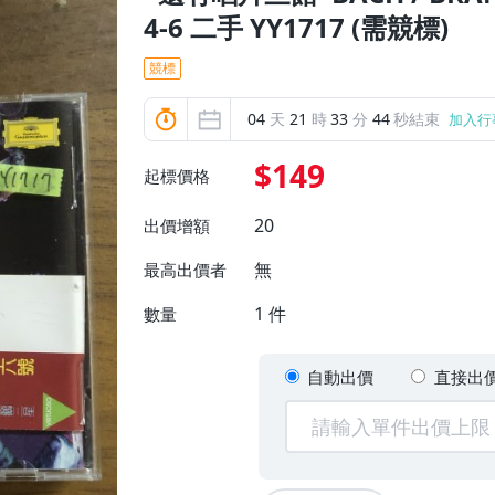
4-6 二手 YY1717 (需競標)
競標
04
天
21
時
33
分
42
秒結束
加入行
$149
起標價格
20
出價增額
無
最高出價者
1
件
數量
自動出價
直接出