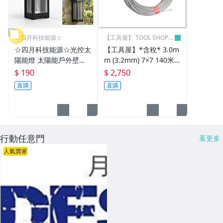
☆四月科技能源☆
【工具屋】 TOOL SHOP
五金行
☆四月科技能源☆光控太
【工具屋】*含稅* 3.0m
陽能燈 太陽能戶外壁燈
m (3.2mm) 7×7 140米
人體感應三模式花園別墅
白鐵鋼絲線 鋼索 不銹鋼
$ 190
$ 2,750
庭院小夜燈彩色鎢絲壁燈
7*7 49股 遮光網 遮陽
直購
直購
A0050[08-1]
行動任意門
看更多
人氣賣家