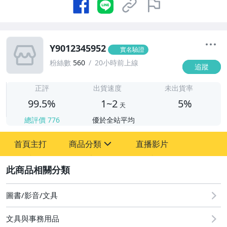
Y9012345952
實名驗證
粉絲數
560
20小時前上線
追蹤
1
正評
出貨速度
未出貨率
99.5%
1~2
5%
天
總評價
776
優於全站平均
首頁主打
商品分類
直播影片
sign
2
嬰幼兒與孕婦
圖書/影音/文具
寵物用品與水族
文具與事務用品