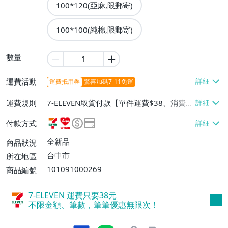
100*120(亞麻,限郵寄)
100*100(純棉,限郵寄)
數量
運費活動
運費抵用券
驚喜加碼7-11免運
運費規則
7-ELEVEN取貨付款【單件運費$38、消費滿
$2300免運費】、萊爾富取貨付款【單件運
付款方式
費$60、消費滿$2300免運費】、郵局掛號
【單件運費$80、消費滿$2500免運費】、
全新品
商品狀況
離島配送【單件運費$110、消費滿$2800
台中市
所在地區
免運費】
101091000269
商品編號
7-ELEVEN 運費只要
38
元
不限金額、筆數，筆筆優惠無限次！