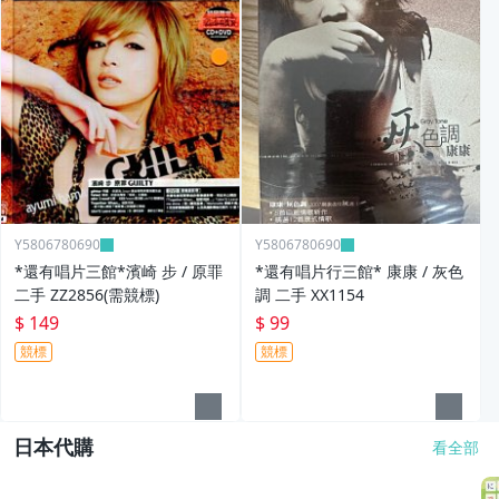
Y5806780690
Y5806780690
*還有唱片三館*濱崎 步 / 原罪
*還有唱片行三館* 康康 / 灰色
二手 ZZ2856(需競標)
調 二手 XX1154
$ 149
$ 99
競標
競標
日本代購
看全部