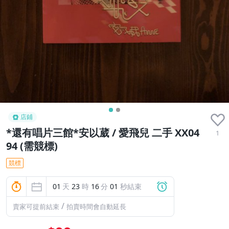
店鋪
*還有唱片三館*安以葳 / 愛飛兒 二手 XX04
1
94 (需競標)
競標
01
天
23
時
16
分
00
秒結束
/
賣家可提前結束
拍賣時間會自動延長