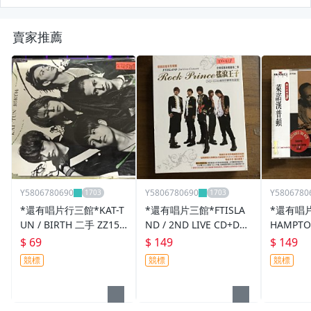
賣家推薦
Y5806780690
Y5806780690
Y5806780
*還有唱片行三館*KAT-T
*還有唱片三館*FTISLA
*還有唱片
UN / BIRTH 二手 ZZ152
ND / 2ND LIVE CD+DVD
HAMPTO
17(競標)
全新 XX0418 (需競標)
(膜破.需
$ 69
$ 149
$ 149
競標
競標
競標