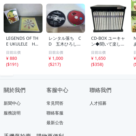
LEGENDS OF TH
レンタル落ち C
CD-BOX ユーキャ
E UKULELE HA
D 五木ひろし
ン◆聞いて楽しむ
WAIIAN MASTER
高橋真梨子 他
日本の名作 第1巻
目前出價
目前出價
目前出價
S ウクレレ ハワ
中古品
～第16巻 未開封
¥ 880
¥ 1,000
¥ 1,650
¥
イ 169
品混在 木箱付き
(
$191
)
(
$217
)
(
$358
)
(
關於我們
客服中心
聯絡我們
新聞中心
常見問答
人才招募
服務說明
聯絡客服
最新公告