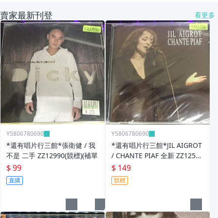
賣家最新刊登
看更多
Y5806780690
Y5806780690
*還有唱片行三館*張衛健 / 我
*還有唱片行三館*JIL AIGROT
不是 二手 ZZ12990(競標)(補單
/ CHANTE PIAF 全新 ZZ12526
(競標)
$ 99
$ 149
直購
競標