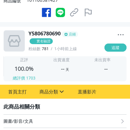
101100581427
商品編號
Y5806780690
店鋪
實名驗證
追蹤
粉絲數
781
1小時前上線
-
-
正評
出貨速度
未出貨率
100.0%
--
--
天
總評價
1703
-
首頁主打
商品分類
直播影片
-
sign
其它
2
圖書/影音/文具