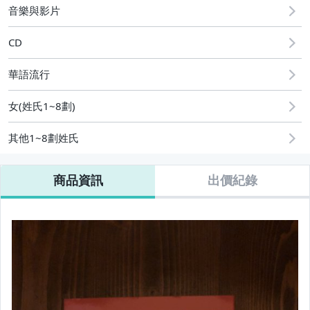
音樂與影片
CD
華語流行
女(姓氏1~8劃)
其他1~8劃姓氏
商品資訊
出價紀錄