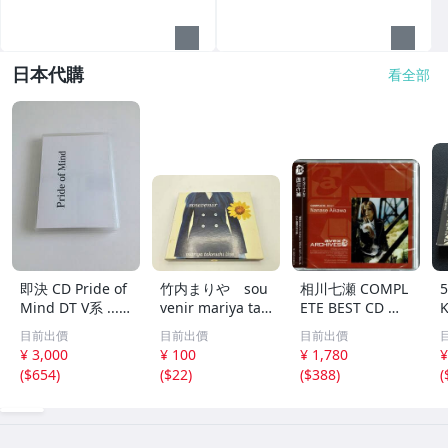
日本代購
看全部
即決 CD Pride of
竹内まりや sou
相川七瀬 COMPL
Mind DT V系 ......
venir mariya tak
ETE BEST CD コ
プライド・オブ・
euchi live
ンプリートベスト
目前出價
目前出價
目前出價
マインド プライ
¥ 3,000
¥ 100
¥ 1,780
¥
ドオブマインド
(
$654
)
(
$22
)
(
$388
)
(
...VV...