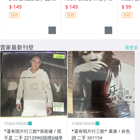
890(競標)
Z15833(競標)
YEYE 二手
$ 149
$ 149
$ 99
底破、競
競標
競標
競標
賣家最新刊登
看更多
Y5806780690
Y5806780690
*還有唱片行三館*張衛健 / 我
*還有唱片行三館* 康康 / 灰色
不是 二手 ZZ12990(競標)(補單
調 二手 XX1154