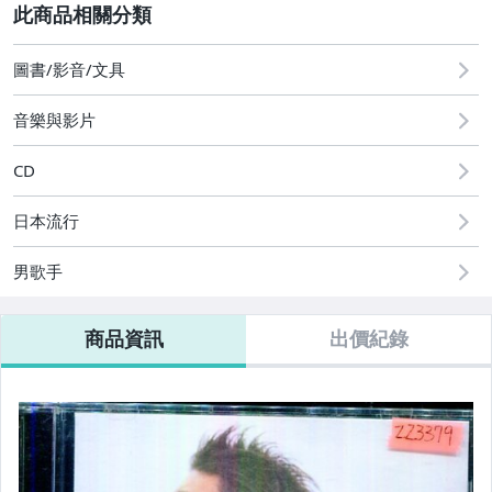
其它
2
圖書/影音/文具
音樂與影片
CD
日本流行
男歌手
商品資訊
出價紀錄