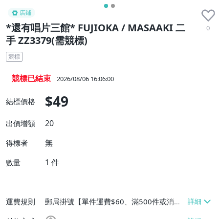
店鋪
*還有唱片三館* FUJIOKA / MASAAKI 二
0
手 ZZ3379(需競標)
競標
競標已結束
2026/08/06 16:06:00
$49
結標價格
20
出價增額
無
得標者
1
件
數量
運費規則
郵局掛號【單件運費$60、滿500件或消費
滿$20000免運費】