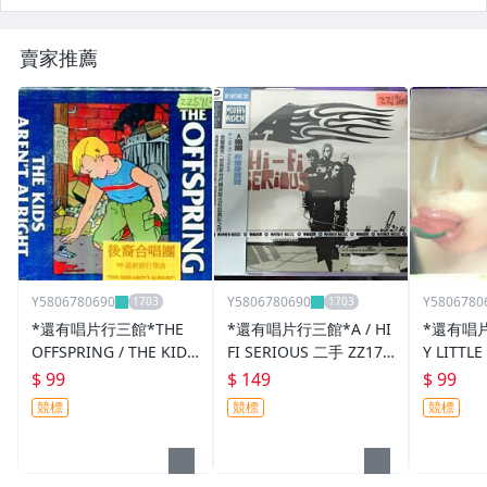
賣家推薦
Y5806780690
Y5806780690
Y5806780
*還有唱片行三館*THE
*還有唱片行三館*A / HI
*還有唱片
OFFSPRING / THE KIDS
FI SERIOUS 二手 ZZ176
Y LITTLE
AREN'T ALRI 全新 ZZ59
08(競標)
CE 二手 
$ 99
$ 149
$ 99
13(需競標)
競標
競標
競標