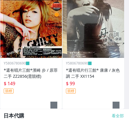
Y5806780690
Y5806780690
*還有唱片三館*濱崎 步 / 原罪
*還有唱片行三館* 康康 / 灰色
二手 ZZ2856(需競標)
調 二手 XX1154
$ 149
$ 99
競標
競標
日本代購
看全部