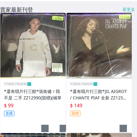
賣家最新刊登
看更多
Y5806780690
Y5806780690
*還有唱片行三館*張衛健 / 我
*還有唱片行三館*JIL AIGROT
不是 二手 ZZ12990(競標)(補單
/ CHANTE PIAF 全新 ZZ12526
(競標)
$ 99
$ 149
直購
競標