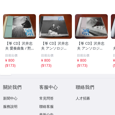
【筝 CD】沢井忠
【筝 CD】沢井忠
【筝 CD】沢井忠
夫 愛奏曲集 / 黙
夫 アンソロジー
夫 アンソロジー
示 、波 、二つの
「凜」からの分売
「凜」からの分売
目前出價
目前出價
目前出價
相 、箏二重奏ソ
沢井忠夫作品集
沢井忠夫 作品集
¥ 800
¥ 800
¥ 800
¥
ナタ 杵屋正邦 、
ライブ 風衣、水
第三集 “光る海”
(
$173
)
(
$173
)
(
$173
)
(
入野義朗 、小野
の声、枯野砧、五
（限定販売） 200
衛 他 (1971/197
節の舞、ファンタ
1
3/1976)
ジア (限定）
關於我們
客服中心
聯絡我們
新聞中心
常見問答
人才招募
服務說明
聯絡客服
最新公告