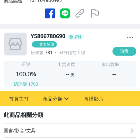
101104806987
商品編號
Y5806780690
店鋪
實名驗證
追蹤
粉絲數
781
54分鐘前上線
-
-
正評
出貨速度
未出貨率
100.0%
--
--
天
總評價
1703
-
首頁主打
商品分類
直播影片
-
sign
其它
2
圖書/影音/文具