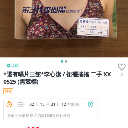
店鋪
*還有唱片三館*李心潔 / 裙襬搖搖 二手 XX
0
0525 (需競標)
競標
02
天
15
時
31
分
11
秒結束
/
賣家可提前結束
拍賣時間會自動延長