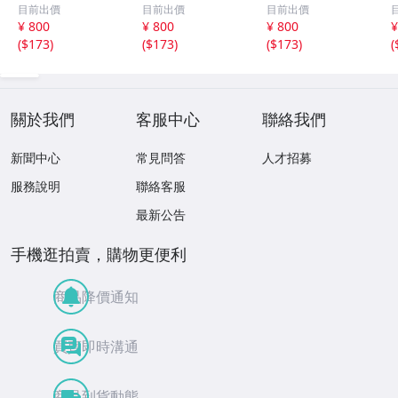
示 、波 、二つの
「凜」からの分売
「凜」からの分売
目前出價
目前出價
目前出價
相 、箏二重奏ソ
沢井忠夫作品集
沢井忠夫 作品集
¥ 800
¥ 800
¥ 800
¥
ナタ 杵屋正邦 、
ライブ 風衣、水
第三集 “光る海”
(
$173
)
(
$173
)
(
$173
)
(
入野義朗 、小野
の声、枯野砧、五
（限定販売） 200
衛 他 (1971/197
節の舞、ファンタ
1
3/1976)
ジア (限定）
關於我們
客服中心
聯絡我們
新聞中心
常見問答
人才招募
服務說明
聯絡客服
最新公告
手機逛拍賣，購物更便利
商品降價通知
買賣即時溝通
商品到貨動態