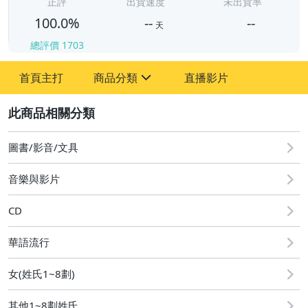
-
正評
出貨速度
未出貨率
100.0%
--
--
天
總評價
1703
-
首頁主打
商品分類
直播影片
-
sign
其它
2
圖書/影音/文具
音樂與影片
CD
華語流行
女(姓氏1~8劃)
其他1~8劃姓氏