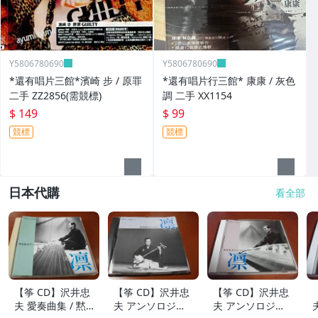
Y5806780690
Y5806780690
*還有唱片三館*濱崎 步 / 原罪
*還有唱片行三館* 康康 / 灰色
二手 ZZ2856(需競標)
調 二手 XX1154
$ 149
$ 99
競標
競標
日本代購
看全部
【筝 CD】沢井忠
【筝 CD】沢井忠
【筝 CD】沢井忠
夫 愛奏曲集 / 黙
夫 アンソロジー
夫 アンソロジー