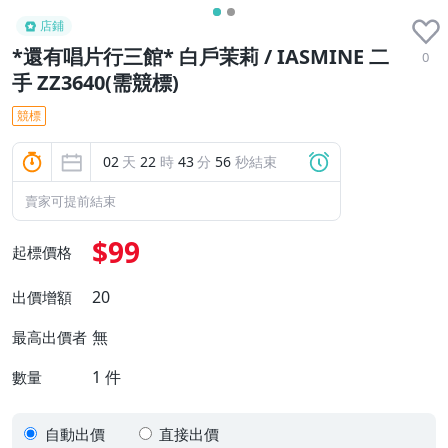
店鋪
*還有唱片行三館* 白戶茉莉 / IASMINE 二
0
手 ZZ3640(需競標)
競標
02
天
22
時
43
分
55
秒結束
賣家可提前結束
$99
起標價格
20
出價增額
無
最高出價者
1
件
數量
自動出價
直接出價