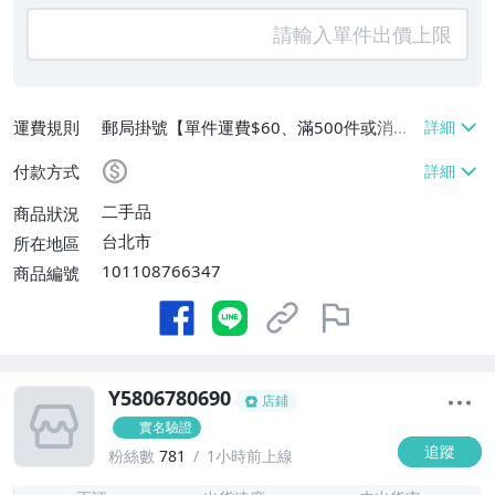
運費規則
郵局掛號【單件運費$60、滿500件或消費
滿$20000免運費】
付款方式
二手品
商品狀況
台北市
所在地區
101108766347
商品編號
Y5806780690
店鋪
實名驗證
追蹤
粉絲數
781
1小時前上線
-