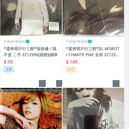
Y5806780690
Y5806780690
*還有唱片行三館*張衛健 / 我
*還有唱片行三館*JIL AIGROT
不是 二手 ZZ12990(競標)(補單
/ CHANTE PIAF 全新 ZZ12526
(競標)
$ 99
$ 149
直購
競標