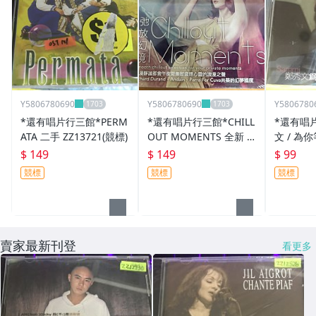
Y5806780690
Y5806780690
Y5806780
*還有唱片行三館*PERM
*還有唱片行三館*CHILL
*還有唱
ATA 二手 ZZ13721(競標)
OUT MOMENTS 全新 Z
文 / 為你
Z20969
(需競標)
$ 149
$ 149
$ 99
競標
競標
競標
賣家最新刊登
看更多